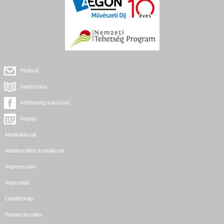
Hírlevél
Sajtószoba
A tehetség sokszínű
Naptár
Munkatársak
Adatkezelési szabályzat
Impresszum
Kapcsolat
Oldaltérkép
Panaszkezelés