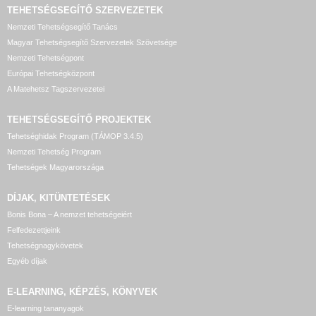
TEHETSÉGSEGÍTŐ SZERVEZETEK
Nemzeti Tehetségsegítő Tanács
Magyar Tehetségsegítő Szervezetek Szövetsége
Nemzeti Tehetségpont
Európai Tehetségközpont
A Matehetsz Tagszervezetei
TEHETSÉGSEGÍTŐ
PROJEKTEK
Tehetséghidak Program (TÁMOP 3.4.5)
Nemzeti Tehetség Program
Tehetségek Magyarországa
DÍJAK, KITÜNTETÉSEK
Bonis Bona – A nemzet tehetségeiért
Felfedezettjeink
Tehetségnagykövetek
Egyéb díjak
E-LEARNING, KÉPZÉS, KÖNYVEK
E-learning tananyagok