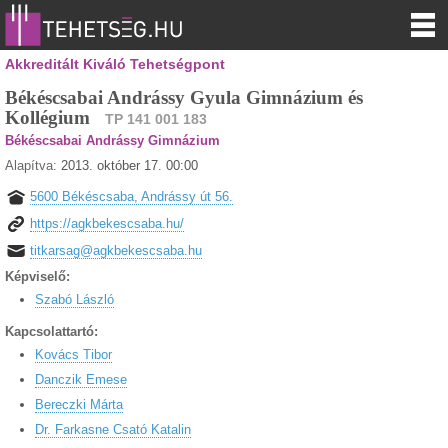
Akkreditált Kiváló Tehetségpont
Békéscsabai Andrássy Gyula Gimnázium és
Kollégium
TP 141 001 183
Békéscsabai Andrássy Gimnázium
Alapítva:
2013. október 17. 00:00
5600 Békéscsaba, Andrássy út 56.
https://agkbekescsaba.hu/
titkarsag@agkbekescsaba.hu
Képviselő:
Szabó László
Kapcsolattartó:
Kovács Tibor
Danczik Emese
Bereczki Márta
Dr. Farkasne Csató Katalin