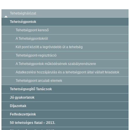
Tehetséghálózat
Tehetségpontok
Tehetségpont kereső
A Tehetségpontokról
Két pont között a legrövidebb út a tehetség
Tehetségpont-regisztráció
A Tehetségpontok működésének szabályrendszere
Adatkezelési hozzájárulás és a tehetségpont által vállalt feladatok
Tehetségpont arculati elemek
Tehetségsegítő Tanácsok
Jó gyakorlatok
Díjazottak
Felfedezettjeink
50 tehetséges fiatal – 2013.