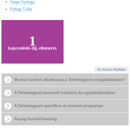
Varga Gyöngyi
Pallagi Csilla
1
kapcsolódó díj, elismerés
Az összes kinyitása
Mi teszi önöket alkalmassá a Tehetségpont megalakítására?
A Tehetségpont tervezett hatóköre és együttműködései
A Tehetségpont specifikus és konkrét programjai
Anyagi fenntarthatóság