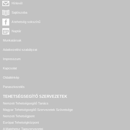
Hírlevél
Sajtószoba
A tehetség sokszínű
Naptár
Munkatársak
Adatkezelési szabályzat
Impresszum
Kapcsolat
Oldaltérkép
Panaszkezelés
TEHETSÉGSEGÍTŐ SZERVEZETEK
Nemzeti Tehetségsegítő Tanács
Magyar Tehetségsegítő Szervezetek Szövetsége
Nemzeti Tehetségpont
Európai Tehetségközpont
A Matehetsz Tagszervezetei