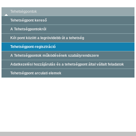
Tehetségpontok
Tehetségpont kereső
A Tehetségpontokról
Két pont között a legrövidebb út a tehetség
Tehetségpont-regisztráció
A Tehetségpontok működésének szabályrendszere
Adatkezelési hozzájárulás és a tehetségpont által vállalt feladatok
Tehetségpont arculati elemek