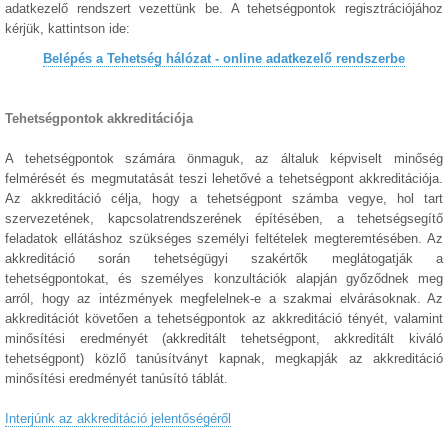
adatkezelő rendszert vezettünk be. A tehetségpontok regisztrációjához
kérjük, kattintson ide:
Belépés a Tehetség hálózat - online adatkezelő rendszerbe
Tehetségpontok akkreditációja
A tehetségpontok számára önmaguk, az általuk képviselt minőség
felmérését és megmutatását teszi lehetővé a tehetségpont akkreditációja.
Az akkreditáció célja, hogy a tehetségpont számba vegye, hol tart
szervezetének, kapcsolatrendszerének építésében, a tehetségsegítő
feladatok ellátáshoz szükséges személyi feltételek megteremtésében. Az
akkreditáció során tehetségügyi szakértők meglátogatják a
tehetségpontokat, és személyes konzultációk alapján győződnek meg
arról, hogy az intézmények megfelelnek-e a szakmai elvárásoknak. Az
akkreditációt követően a tehetségpontok az akkreditáció tényét, valamint
minősítési eredményét (akkreditált tehetségpont, akkreditált kiváló
tehetségpont) közlő tanúsítványt kapnak, megkapják az akkreditáció
minősítési eredményét tanúsító táblát.
Interjúnk az akkreditáció jelentőségéről