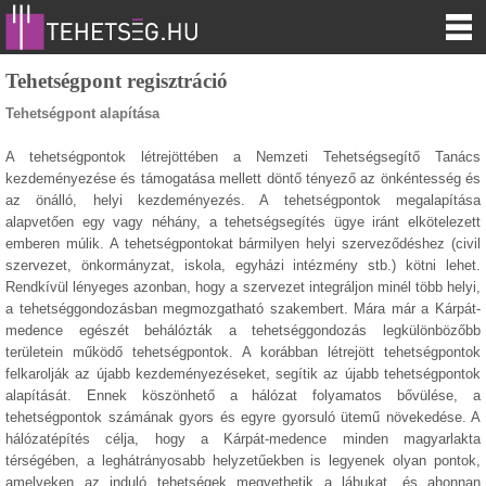
Tehetségpont regisztráció
Tehetségpont alapítása
A tehetségpontok létrejöttében a Nemzeti Tehetségsegítő Tanács
kezdeményezése és támogatása mellett döntő tényező az önkéntesség és
az önálló, helyi kezdeményezés. A tehetségpontok megalapítása
alapvetően egy vagy néhány, a tehetségsegítés ügye iránt elkötelezett
emberen múlik. A tehetségpontokat bármilyen helyi szerveződéshez (civil
szervezet, önkormányzat, iskola, egyházi intézmény stb.) kötni lehet.
Rendkívül lényeges azonban, hogy a szervezet integráljon minél több helyi,
a tehetséggondozásban megmozgatható szakembert. Mára már a Kárpát-
medence egészét behálózták a tehetséggondozás legkülönbözőbb
területein működő tehetségpontok. A korábban létrejött tehetségpontok
felkarolják az újabb kezdeményezéseket, segítik az újabb tehetségpontok
alapítását. Ennek köszönhető a hálózat folyamatos bővülése, a
tehetségpontok számának gyors és egyre gyorsuló ütemű növekedése. A
hálózatépítés célja, hogy a Kárpát-medence minden magyarlakta
térségében, a leghátrányosabb helyzetűekben is legyenek olyan pontok,
amelyeken az induló tehetségek megvethetik a lábukat, és ahonnan