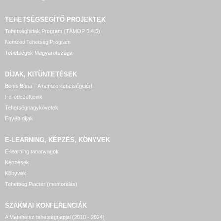
TEHETSÉGSEGÍTŐ
PROJEKTEK
Tehetséghidak Program (TÁMOP 3.4.5)
Nemzeti Tehetség Program
Tehetségek Magyarországa
DÍJAK, KITÜNTETÉSEK
Bonis Bona – A nemzet tehetségeiért
Felfedezettjeink
Tehetségnagykövetek
Egyéb díjak
E-LEARNING, KÉPZÉS, KÖNYVEK
E-learning tananyagok
Képzések
Könyvek
Tehetség Piactér (mentorálás)
SZAKMAI KONFERENCIÁK
A Matehetsz tehetségnapjai (2010 - 2024)