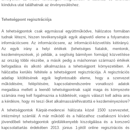
kiindulva utat találhatnak az érvényesüléshez.
Tehetségpont regisztrációja
A tehetségpontok csak egymással együttműködve, hálózatos formában
tudnak létezni, hiszen tevékenységük egyik alapvető eleme a folyamatos
információcsere. Az információcsere, az információ-közvetítés kétirányú.
Az egyik irány a helyi értékek (tehetséges fiatalok, mentorok,
kezdeményezések, jó példák, a segítség bármilyen formája) közvetítése
az ország többi részébe, a másik pedig a máshonnan származó értékek
befogadása és alkotó alkalmazása a tehetségpont környezetében. A
hálózatba kerülés feltétele a tehetségpont regisztrációja. A regisztrációs
adatlap kitöltésének egyik legfontosabb eleme, hogy a szervezet
működésére, felépítésére, kapcsolatrendszerére vonatkozó adatok
megadása mellett a leendő tehetségpontnak saját maga és környezete
számára meg kell fogalmaznia a küldetését, vagyis választ kell adnia arra
a kérdésre, hogy mi teszi őket alkalmassá/elhivatottá e kezdeményezésre?
A tehetségpontok Kárpát-medencei hálózata közel 1500 szervezetet,
intézményt számlál. A már működő és a hálózathoz csatlakozni kívánó
jövendőbeli tehetségpontok gördülékenyebb kiszolgálása és a korszerű
kapcsolattartás érdekében 2013. június 1-jétől online regisztrációs és