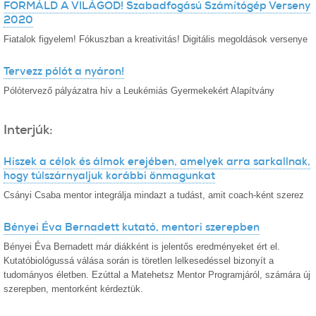
FORMÁLD A VILÁGOD! Szabadfogású Számítógép Verseny
2020
Fiatalok figyelem! Fókuszban a kreativitás! Digitális megoldások versenye
Tervezz pólót a nyáron!
Pólótervező pályázatra hív a Leukémiás Gyermekekért Alapítvány
Interjúk:
Hiszek a célok és álmok erejében, amelyek arra sarkallnak,
hogy túlszárnyaljuk korábbi önmagunkat
Csányi Csaba mentor integrálja mindazt a tudást, amit coach-ként szerez
Bényei Éva Bernadett kutató, mentori szerepben
Bényei Éva Bernadett már diákként is jelentős eredményeket ért el.
Kutatóbiológussá válása során is töretlen lelkesedéssel bizonyít a
tudományos életben. Ezúttal a Matehetsz Mentor Programjáról, számára új
szerepben, mentorként kérdeztük.