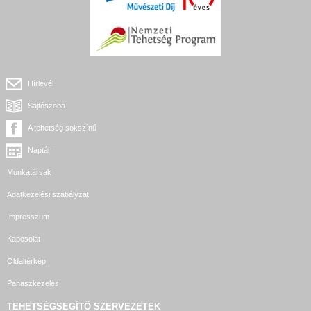
Hírlevél
Sajtószoba
A tehetség sokszínű
Naptár
Munkatársak
Adatkezelési szabályzat
Impresszum
Kapcsolat
Oldaltérkép
Panaszkezelés
TEHETSÉGSEGÍTŐ SZERVEZETEK