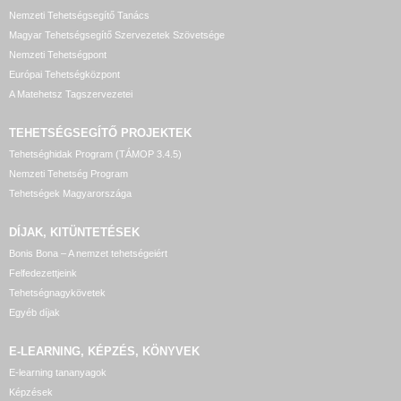
Nemzeti Tehetségsegítő Tanács
Magyar Tehetségsegítő Szervezetek Szövetsége
Nemzeti Tehetségpont
Európai Tehetségközpont
A Matehetsz Tagszervezetei
TEHETSÉGSEGÍTŐ
PROJEKTEK
Tehetséghidak Program (TÁMOP 3.4.5)
Nemzeti Tehetség Program
Tehetségek Magyarországa
DÍJAK, KITÜNTETÉSEK
Bonis Bona – A nemzet tehetségeiért
Felfedezettjeink
Tehetségnagykövetek
Egyéb díjak
E-LEARNING, KÉPZÉS, KÖNYVEK
E-learning tananyagok
Képzések