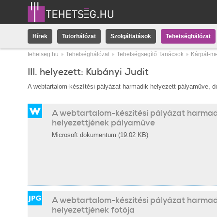
Hírek
Tutorhálózat
Szolgáltatások
Tehetséghálózat
tehetseg.hu
Tehetséghálózat
Tehetségsegítő Tanácsok
Kárpát-me
III. helyezett: Kubányi Judit
A webtartalom-készítési pályázat harmadik helyezett pályaműve, 
A webtartalom-készítési pályázat harmad
helyezettjének pályaműve
Microsoft dokumentum (19.02 KB)
A webtartalom-készítési pályázat harmad
helyezettjének fotója