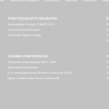
sak
Adatkezelési szabályzat
Impresszum
Kapcsolat
Oldaltérkép
Pana
TEHETSÉGSEGÍTŐ
PROJEKTEK
D
Tehetséghidak Program (TÁMOP 3.4.5)
Bo
Nemzeti Tehetség Program
Fe
Tehetségek Magyarországa
T
Eg
SZAKMAI KONFERENCIÁK
O
A Matehetsz tehetségnapjai (2010 - 2024)
OP
Nemzetközi konferenciák
P
Ez is tehetséggondozás! Elmélet és módszerek (2013)
T
Egyéb, további rendezvények, konferenciák
Te