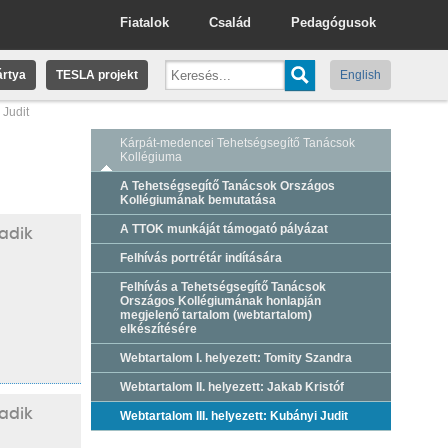
Fiatalok
Család
Pedagógusok
rtya
TESLA projekt
English
 Judit
Kárpát-medencei Tehetségsegítő Tanácsok
Kollégiuma
A Tehetségsegítő Tanácsok Országos
Kollégiumának bemutatása
A TTOK munkáját támogató pályázat
adik
Felhívás portrétár indítására
Felhívás a Tehetségsegítő Tanácsok
Országos Kollégiumának honlapján
megjelenő tartalom (webtartalom)
elkészítésére
Webtartalom I. helyezett: Tomity Szandra
Webtartalom II. helyezett: Jakab Kristóf
adik
Webtartalom III. helyezett: Kubányi Judit