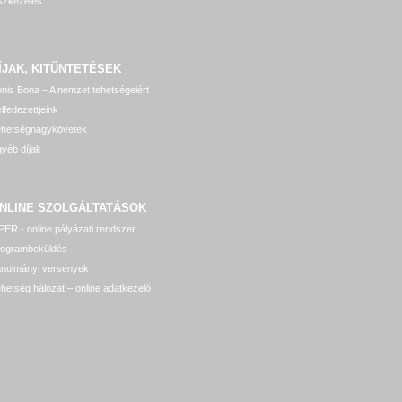
szkezelés
ÍJAK, KITÜNTETÉSEK
nis Bona – A nemzet tehetségeiért
lfedezettjeink
ehetségnagykövetek
yéb díjak
NLINE SZOLGÁLTATÁSOK
ER - online pályázati rendszer
rogrambeküldés
anulmányi versenyek
hetség hálózat – online adatkezelő