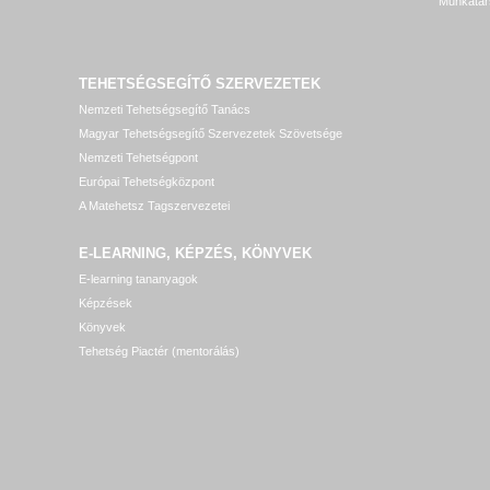
Munkatár
TEHETSÉGSEGÍTŐ SZERVEZETEK
Nemzeti Tehetségsegítő Tanács
Magyar Tehetségsegítő Szervezetek Szövetsége
Nemzeti Tehetségpont
Európai Tehetségközpont
A Matehetsz Tagszervezetei
E-LEARNING, KÉPZÉS, KÖNYVEK
E-learning tananyagok
Képzések
Könyvek
Tehetség Piactér (mentorálás)