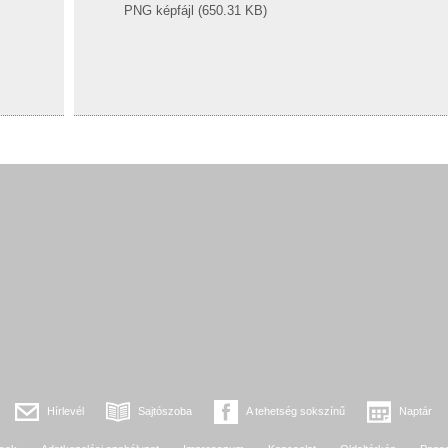
PNG képfájl (650.31 KB)
Hírlevél
Sajtószoba
A tehetség sokszínű
Naptár