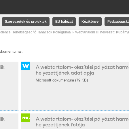
Szervezetek és projektek
EU hálózat
Kézikönyv
Pedagóguská
dencei Tehetségsegítő Tanácsok Kollégiuma
Webtartalom III. helyezett: Kubányi
dokumentumai.
ik
A webtartalom-készítési pályázat harm
helyezettjének adatlapja
Microsoft dokumentum (79 KB)
ik
A webtartalom-készítési pályázat harm
helyezettjének fotója