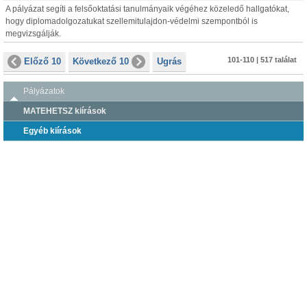
A pályázat segíti a felsőoktatási tanulmányaik végéhez közeledő hallgatókat,
hogy diplomadolgozatukat szellemitulajdon-védelmi szempontból is
megvizsgálják.
101-110 | 517 találat
Előző 10
Következő 10
Ugrás
Pályázatok
MATEHETSZ kiírások
Egyéb kiírások