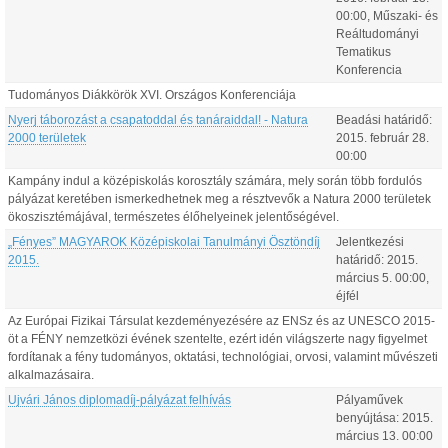
00:00
, Műszaki- és
Reáltudományi
Tematikus
Konferencia
Tudományos Diákkörök XVI. Országos Konferenciája
Nyerj táborozást a csapatoddal és tanáraiddal! - Natura
Beadási határidő:
2000 területek
2015.
február
28
.
00:00
Kampány indul a középiskolás korosztály számára, mely során több fordulós
pályázat keretében ismerkedhetnek meg a résztvevők a Natura 2000 területek
ökoszisztémájával, természetes élőhelyeinek jelentőségével.
„Fényes” MAGYAROK Középiskolai Tanulmányi Ösztöndíj
Jelentkezési
2015.
határidő:
2015.
március
5
.
00:00
,
éjfél
Az Európai Fizikai Társulat kezdeményezésére az ENSz és az UNESCO 2015-
öt a FÉNY nemzetközi évének szentelte, ezért idén világszerte nagy figyelmet
fordítanak a fény tudományos, oktatási, technológiai, orvosi, valamint művészeti
alkalmazásaira.
Ujvári János diplomadíj-pályázat felhívás
Pályaművek
benyújtása:
2015.
március
13
.
00:00