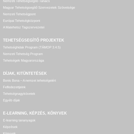
Nemzeti Tehetségsegítő Tanács
Magyar Tehetségsegítő Szervezetek Szövetsége
Nemzeti Tehetségpont
Európai Tehetségközpont
A Matehetsz Tagszervezetei
TEHETSÉGSEGÍTŐ
PROJEKTEK
Tehetséghidak Program (TÁMOP 3.4.5)
Nemzeti Tehetség Program
Tehetségek Magyarországa
DÍJAK, KITÜNTETÉSEK
Bonis Bona – A nemzet tehetségeiért
Felfedezettjeink
Tehetségnagykövetek
Egyéb díjak
E-LEARNING, KÉPZÉS, KÖNYVEK
E-learning tananyagok
Képzések
Könyvek