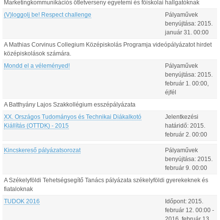
Marketingkommunikációs ötletverseny egyetemi és főiskolai hallgatóknak
(V)loggolj be! Respect challenge
Pályaművek
benyújtása:
2015.
január
31
.
00:00
A Mathias Corvinus Collegium Középiskolás Programja videópályázatot hirdet
középiskolások számára.
Mondd el a véleményed!
Pályaművek
benyújtása:
2015.
február
1
.
00:00
,
éjfél
A Batthyány Lajos Szakkollégium esszépályázata
XX. Országos Tudományos és Technikai Diákalkotó
Jelentkezési
Kiállítás (OTTDK) - 2015
határidő:
2015.
február
2
.
00:00
Kincskereső pályázatsorozat
Pályaművek
benyújtása:
2015.
február
9
.
00:00
A Székelyföldi Tehetségsegítő Tanács pályázata székelyföldi gyerekeknek és
fiataloknak
TUDOK 2016
Időpont:
2015.
február
12
.
00:00
-
2016.
február
13
.