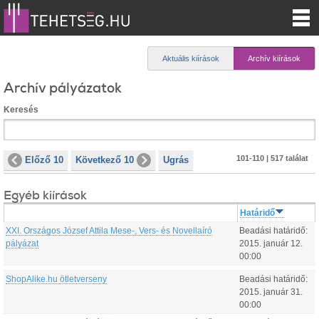
Aktuális kiírások
Archív kiírások
Archív pályázatok
Keresés
101-110 | 517 találat
Előző 10
Következő 10
Ugrás
Egyéb kiírások
Határidő
XXI. Országos József Attila Mese-, Vers- és Novellaíró
Beadási határidő:
pályázat
2015.
január
12
.
00:00
ShopAlike.hu ötletverseny
Beadási határidő:
2015.
január
31
.
00:00