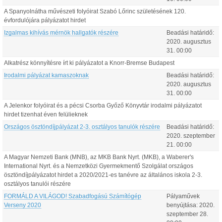
A Spanyolnátha művészeti folyóirat Szabó Lőrinc születésének 120.
évfordulójára pályázatot hirdet
Izgalmas kihívás mérnök hallgatók részére
Beadási határidő:
2020.
augusztus
31
.
00:00
Alkatrész könnyítésre írt ki pályázatot a Knorr-Bremse Budapest
Irodalmi pályázat kamaszoknak
Beadási határidő:
2020.
augusztus
31
.
00:00
A Jelenkor folyóirat és a pécsi Csorba Győző Könyvtár irodalmi pályázatot
hirdet tizenhat éven felülieknek
Országos ösztöndíjpályázat 2-3. osztályos tanulók részére
Beadási határidő:
2020.
szeptember
21
.
00:00
A Magyar Nemzeti Bank (MNB), az MKB Bank Nyrt. (MKB), a Waberer's
International Nyrt. és a Nemzetközi Gyermekmentő Szolgálat országos
ösztöndíjpályázatot hirdet a 2020/2021-es tanévre az általános iskola 2-3.
osztályos tanulói részére
FORMÁLD A VILÁGOD! Szabadfogású Számítógép
Pályaművek
Verseny 2020
benyújtása:
2020.
szeptember
28
.