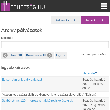
Aktuális kiírások
Archív kiírások
Archív pályázatok
Keresés
481-490 | 517 találat
Előző 10
Következő 10
Ugrás
Egyéb kiírások
Határidő
Edison Junior kreatív pályázat
Beadási határidő:
2020.
június
30
.
00:00
"A zseni egy százalék ihlet, kilencvenkilenc százalék verejték" (Edison)
Szabó Lőrinc 120 - merész témák középiskolásoknak
Beadási határidő:
2020.
augusztus
16
.
00:00