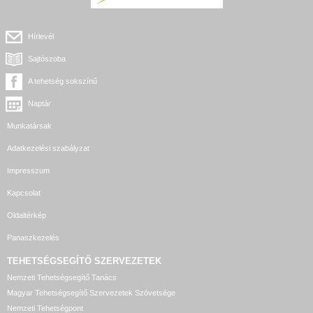
Hírlevél
Sajtószoba
A tehetség sokszínű
Naptár
Munkatársak
Adatkezelési szabályzat
Impresszum
Kapcsolat
Oldaltérkép
Panaszkezelés
TEHETSÉGSEGÍTŐ SZERVEZETEK
Nemzeti Tehetségsegítő Tanács
Magyar Tehetségsegítő Szervezetek Szövetsége
Nemzeti Tehetségpont