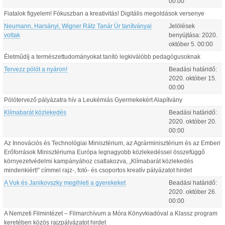
00:00
Fiatalok figyelem! Fókuszban a kreativitás! Digitális megoldások versenye
Neumann, Harsányi, Wigner Rátz Tanár Úr tanítványai
Jelölések
voltak
benyújtása:
2020.
október
5
.
00:00
Életműdíj a természettudományokat tanító legkiválóbb pedagógusoknak
Tervezz pólót a nyáron!
Beadási határidő:
2020.
október
15
.
00:00
Pólótervező pályázatra hív a Leukémiás Gyermekekért Alapítvány
Klímabarát közlekedés
Beadási határidő:
2020.
október
20
.
00:00
Az Innovációs és Technológiai Minisztérium, az Agrárminisztérium és az Emberi
Erőforrások Minisztériuma Európa legnagyobb közlekedéssel összefüggő
környezetvédelmi kampányához csatlakozva, „Klímabarát közlekedés
mindenkiért!” címmel rajz-, fotó- és csoportos kreatív pályázatot hirdet
A Vuk és Janikovszky megihleti a gyerekeket
Beadási határidő:
2020.
október
26
.
00:00
A Nemzeti Filmintézet – Filmarchívum a Móra Könyvkiadóval a Klassz program
keretében közös rajzpályázatot hirdet