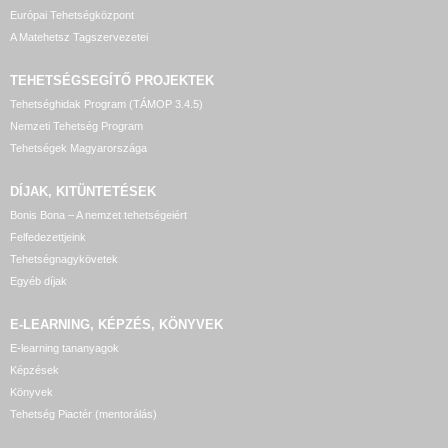
Európai Tehetségközpont
A Matehetsz Tagszervezetei
TEHETSÉGSEGÍTŐ
PROJEKTEK
Tehetséghidak Program (TÁMOP 3.4.5)
Nemzeti Tehetség Program
Tehetségek Magyarországa
DÍJAK, KITÜNTETÉSEK
Bonis Bona – A nemzet tehetségeiért
Felfedezettjeink
Tehetségnagykövetek
Egyéb díjak
E-LEARNING, KÉPZÉS, KÖNYVEK
E-learning tananyagok
Képzések
Könyvek
Tehetség Piactér (mentorálás)