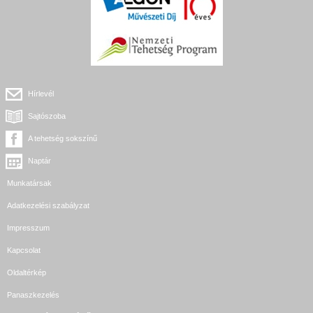
Hírlevél
Sajtószoba
A tehetség sokszínű
Naptár
Munkatársak
Adatkezelési szabályzat
Impresszum
Kapcsolat
Oldaltérkép
Panaszkezelés