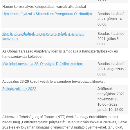
Három korosztályos kategóriában várnak alkotásokat
Újra lehet pályázni a Stipendium Peregrinum Ösztöndíjra
Beadási határidő:
2021.
június
14
.
00:00
Idén is pályázhatnak hangszertartozékokra az oboa
Beadási határidő:
tanszakok
2021.
július
5
.
00:00
Az Oboás Társaság Alapítvány idén is támogatja a hangszertartozékok és
hangszerjavítás költségeit
Már lehet nevezni a 28. Országos Diákfilmszemlére
Beadási határidő:
2021.
augusztus
2
.
00:00
Augusztus 23-29 között vetítik le a szemlére beválogatott filmeket
Felfedezettjeink 2022
Jelölések
benyújtása:
2021.
november
25
.
10:00
-
2022.
január
10
.
12:00
A Nemzeti Tehetségsegítő Tanács (NTT) évek óta nagy érdeklődés mellett
hirdeti meg „Felfedezettjeink” pályázatát. Jelen felhívásunkkal a 2020-as, illetve
2021-es év folyamán kimagasló teljesítményt mutató gyermekeket, tanulókat,