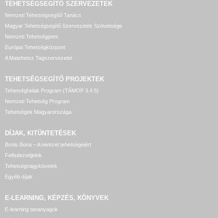
TEHETSÉGSEGÍTŐ SZERVEZETEK
Nemzeti Tehetségsegítő Tanács
Magyar Tehetségsegítő Szervezetek Szövetsége
Nemzeti Tehetségpont
Európai Tehetségközpont
A Matehetsz Tagszervezetei
TEHETSÉGSEGÍTŐ
PROJEKTEK
Tehetséghidak Program (TÁMOP 3.4.5)
Nemzeti Tehetség Program
Tehetségek Magyarországa
DÍJAK, KITÜNTETÉSEK
Bonis Bona – A nemzet tehetségeiért
Felfedezettjeink
Tehetségnagykövetek
Egyéb díjak
E-LEARNING, KÉPZÉS, KÖNYVEK
E-learning tananyagok