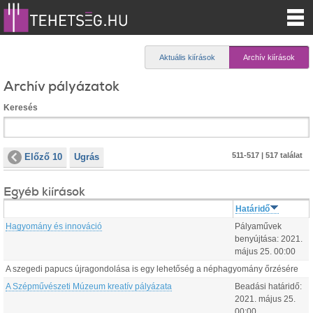
Aktuális kiírások
Archív kiírások
Archív pályázatok
Keresés
511-517 | 517 találat
Előző 10
Ugrás
Egyéb kiírások
Határidő
Hagyomány és innováció
Pályaművek
benyújtása:
2021.
május
25
.
00:00
A szegedi papucs újragondolása is egy lehetőség a néphagyomány őrzésére
A Szépművészeti Múzeum kreatív pályázata
Beadási határidő:
2021.
május
25
.
00:00