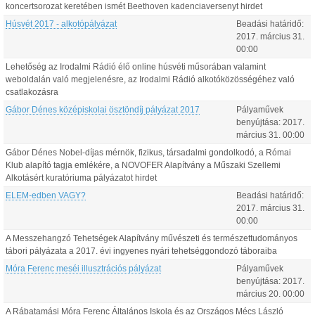
koncertsorozat keretében ismét Beethoven kadenciaversenyt hirdet
Húsvét 2017 - alkotópályázat
Beadási határidő:
2017.
március
31
.
00:00
Lehetőség az Irodalmi Rádió élő online húsvéti műsorában valamint
weboldalán való megjelenésre, az Irodalmi Rádió alkotóközösségéhez való
csatlakozásra
Gábor Dénes középiskolai ösztöndíj pályázat 2017
Pályaművek
benyújtása:
2017.
március
31
.
00:00
Gábor Dénes Nobel-díjas mérnök, fizikus, társadalmi gondolkodó, a Római
Klub alapító tagja emlékére, a NOVOFER Alapítvány a Műszaki Szellemi
Alkotásért kuratóriuma pályázatot hirdet
ELEM-edben VAGY?
Beadási határidő:
2017.
március
31
.
00:00
A Messzehangzó Tehetségek Alapítvány művészeti és természettudományos
tábori pályázata a 2017. évi ingyenes nyári tehetséggondozó táboraiba
Móra Ferenc meséi illusztrációs pályázat
Pályaművek
benyújtása:
2017.
március
20
.
00:00
A Rábatamási Móra Ferenc Általános Iskola és az Országos Mécs László