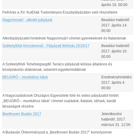
április
16
.
00:00
Felhívás a XV. KutDiák Tudományos Esszépályázaton való részvételre
Nagyonnyár! - alkotói pályázat
Beadási határidő:
2017.
április
14
.
00:00
Alkotópályázatot hirdetnek Nagyonnyár! címmel gyerekeknek és fiataloknak
Székelyföldi Kincskereső - Pályázati felhívás 2016/17
Beadási határidő:
2017.
április
10
.
00:00
A Székelyföldi Tehetségsegítő Tanács pályázati kiírása általános és
középiskolás diákoknak, valamint egyetemistáknak
BEUGRÓ – munkához látok
Eredményhirdetés:
2017.
április
4
.
00:00
A Nagycsaládosok Országos Egyesülete fotó és video pályázatot hirdet
„BEUGRÓ – munkához látok” címmel családok, fiatalok, idősek, baráti
társaságok részére.
Beethoven Budán 2017
Jelentkezési
határidő:
2017.
március
31
.
12:00
A Budavári Önkormányzat a „Beethoven Budán 2017” komolyzenei