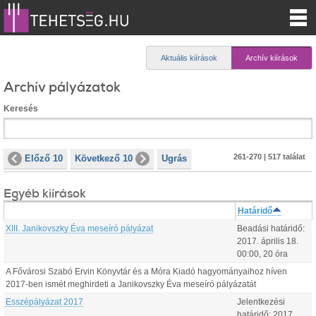
Aktuális kiírások
Archív kiírások
Archív pályázatok
Keresés
261-270 | 517 találat
Előző 10
Következő 10
Ugrás
Egyéb kiírások
Határidő
XIII. Janikovszky Éva meseíró pályázat
Beadási határidő:
2017.
április
18
.
00:00
, 20 óra
A Fővárosi Szabó Ervin Könyvtár és a Móra Kiadó hagyományaihoz híven
2017-ben ismét meghirdeti a Janikovszky Éva meseíró pályázatát
Esszépályázat 2017
Jelentkezési
határidő:
2017.