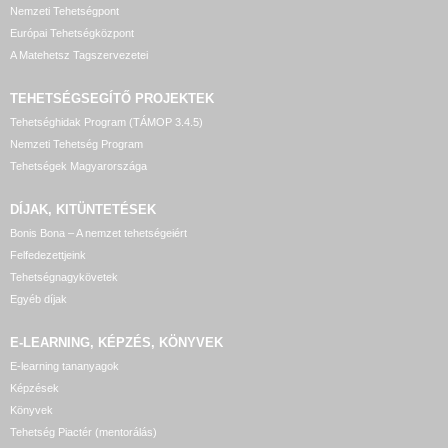
Nemzeti Tehetségpont
Európai Tehetségközpont
A Matehetsz Tagszervezetei
TEHETSÉGSEGÍTŐ
PROJEKTEK
Tehetséghidak Program (TÁMOP 3.4.5)
Nemzeti Tehetség Program
Tehetségek Magyarországa
DÍJAK, KITÜNTETÉSEK
Bonis Bona – A nemzet tehetségeiért
Felfedezettjeink
Tehetségnagykövetek
Egyéb díjak
E-LEARNING, KÉPZÉS, KÖNYVEK
E-learning tananyagok
Képzések
Könyvek
Tehetség Piactér (mentorálás)