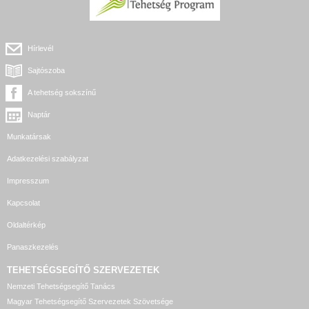
Hírlevél
Sajtószoba
A tehetség sokszínű
Naptár
Munkatársak
Adatkezelési szabályzat
Impresszum
Kapcsolat
Oldaltérkép
Panaszkezelés
TEHETSÉGSEGÍTŐ SZERVEZETEK
Nemzeti Tehetségsegítő Tanács
Magyar Tehetségsegítő Szervezetek Szövetsége