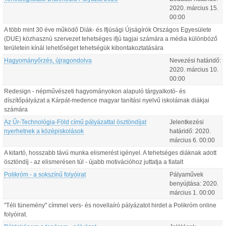
2020.
március
15
.
00:00
A több mint 30 éve működő Diák- és Ifjúsági Újságírók Országos Egyesülete
(DUE) közhasznú szervezet tehetséges ifjú tagjai számára a média különböző
területein kínál lehetőséget tehetségük kibontakoztatására
Hagyományőrzés, újragondolva
Nevezési határidő:
2020.
március
10
.
00:00
Redesign - népművészeti hagyományokon alapuló tárgyalkotó- és
díszítőpályázat a Kárpát-medence magyar tanítási nyelvű iskoláinak diákjai
számára
Az Űr-Technológia-Föld című pályázattal ösztöndíjat
Jelentkezési
nyerhetnek a középiskolások
határidő:
2020.
március
6
.
00:00
A kitartó, hosszabb távú munka elismerést igényel. A tehetséges diáknak adott
ösztöndíj - az elismerésen túl - újabb motivációhoz juttatja a fiatalt
Polikróm - a sokszínű folyóirat
Pályaművek
benyújtása:
2020.
március
1
.
00:00
"Téli tünemény" címmel vers- és novellaíró pályázatot hirdet a Polikróm online
folyóirat.