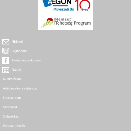
Hírlevél
Sajtószoba
A tehetség sokszínű
Naptár
Munkatársak
Adatkezelési szabályzat
Impresszum
Kapcsolat
Oldaltérkép
Panaszkezelés