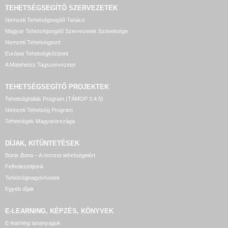
TEHETSÉGSEGÍTŐ SZERVEZETEK
Nemzeti Tehetségsegítő Tanács
Magyar Tehetségsegítő Szervezetek Szövetsége
Nemzeti Tehetségpont
Európai Tehetségközpont
A Matehetsz Tagszervezetei
TEHETSÉGSEGÍTŐ
PROJEKTEK
Tehetséghidak Program (TÁMOP 3.4.5)
Nemzeti Tehetség Program
Tehetségek Magyarországa
DÍJAK, KITÜNTETÉSEK
Bonis Bona – A nemzet tehetségeiért
Felfedezettjeink
Tehetségnagykövetek
Egyéb díjak
E-LEARNING, KÉPZÉS, KÖNYVEK
E-learning tananyagok