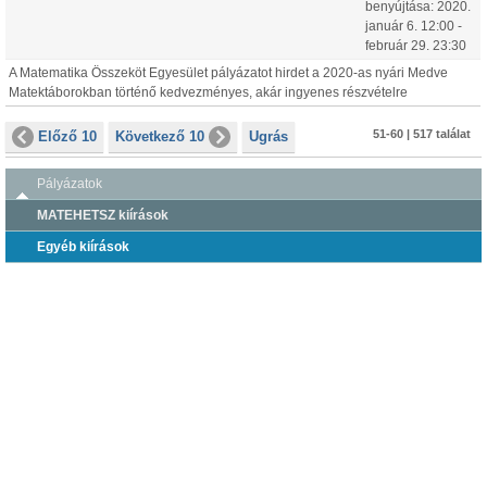
benyújtása:
2020.
január
6
.
12:00
-
február
29
.
23:30
A Matematika Összeköt Egyesület pályázatot hirdet a 2020-as nyári Medve
Matektáborokban történő kedvezményes, akár ingyenes részvételre
51-60 | 517 találat
Előző 10
Következő 10
Ugrás
Pályázatok
MATEHETSZ kiírások
Egyéb kiírások