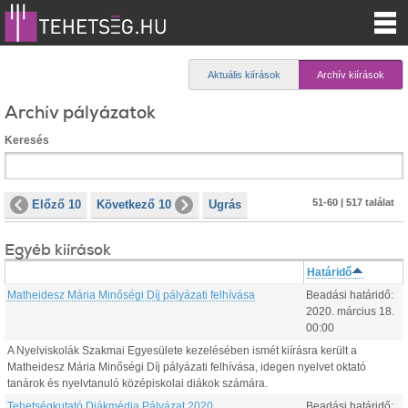
Aktuális kiírások
Archív kiírások
Archív pályázatok
Keresés
51-60 | 517 találat
Előző 10
Következő 10
Ugrás
Egyéb kiírások
Határidő
Matheidesz Mária Minőségi Díj pályázati felhívása
Beadási határidő:
2020.
március
18
.
00:00
A Nyelviskolák Szakmai Egyesülete kezelésében ismét kiírásra került a
Matheidesz Mária Minőségi Díj pályázati felhívása, idegen nyelvet oktató
tanárok és nyelvtanuló középiskolai diákok számára.
Tehetségkutató Diákmédia Pályázat 2020
Beadási határidő: