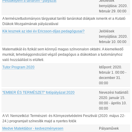
Példaképem a tanárom - pályázat
Jelölések
benyújtása:
2020.
február
29
.
00:00
A természettudományos tárgyakat tanító tanárokat diákjaik ismerik el a Kutató
Diákok Mozgalmának pályázatával
Kik lesznek az idei év Ericsson-díjas pedagógusai?
Jelölések
benyújtása:
2020.
február
10
.
00:00
Matematikát és fizikát sem könnyű magas színvonalon oktatni. A kiemelkedő
munkát, tehetséggondozást végző pedagógus a diákokban a tudományhoz
való hozzáállást is elülteti.
Tutor Program 2020
Időpont:
2020.
február
1
.
00:00
-
december
31
.
00:00
"EMBER ÉS TERMÉSZET” fotópályázat 2020
Nevezési határidő:
2020.
január
15
.
00:00
-
április
10
.
00:00
A VI. Nemzetközi Természet- és Környezetvédelmi Fesztivál (2020. május 22-
24.) programjait színesítik majd a nyertes fotók
Medve Matektábor - kedvezményesen
Pályaművek