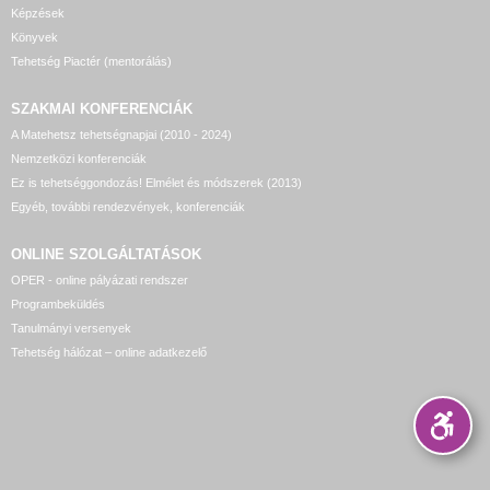
Képzések
Könyvek
Tehetség Piactér (mentorálás)
SZAKMAI KONFERENCIÁK
A Matehetsz tehetségnapjai (2010 - 2024)
Nemzetközi konferenciák
Ez is tehetséggondozás! Elmélet és módszerek (2013)
Egyéb, további rendezvények, konferenciák
ONLINE SZOLGÁLTATÁSOK
OPER - online pályázati rendszer
Programbeküldés
Tanulmányi versenyek
Tehetség hálózat – online adatkezelő