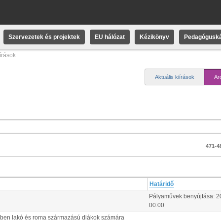
Szervezetek és projektek
EU hálózat
Kézikönyv
Pedagóguská
iírások
Aktuális kiírások
Ar
471-48
Határidő
Pályaművek benyújtása:
2
00:00
ségben lakó és roma származású diákok számára