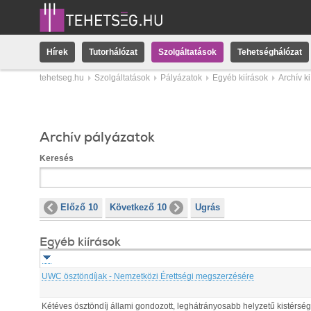
Hírek
Tutorhálózat
Szolgáltatások
Tehetséghálózat
tehetseg.hu
Szolgáltatások
Pályázatok
Egyéb kiírások
Archív k
Archív pályázatok
Keresés
Előző 10
Következő 10
Ugrás
Egyéb kiírások
UWC ösztöndíjak - Nemzetközi Érettségi megszerzésére
Kétéves ösztöndíj állami gondozott, leghátrányosabb helyzetű kistér