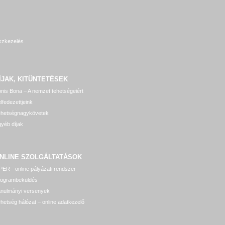
szkezelés
ÍJAK, KITÜNTETÉSEK
nis Bona – A nemzet tehetségeiért
lfedezettjeink
ehetségnagykövetek
yéb díjak
NLINE SZOLGÁLTATÁSOK
ER - online pályázati rendszer
rogrambeküldés
anulmányi versenyek
hetség hálózat – online adatkezelő