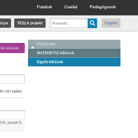
Fiatalok
Család
Pedagógusok
rtya
TESLA projekt
English
Pályázatok
chív kiírások
MATEHETSZ kiírások
Egyéb kiírások
0 | 517 találat
016.
január
6
.