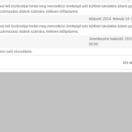
két ösztöndíjat hirdet meg nemzetközi érettségit adó külföldi iskolákba állami go
 származású diákok számára, kétéves időtartamra.
Időpont:
2014.
február
14
.
két ösztöndíjat hirdet meg nemzetközi érettségit adó külföldi iskolákba állami go
 származású diákok számára, kétéves időtartamra.
Jelentkezési határidő:
201
00:00
lon való részvételre.
471-48