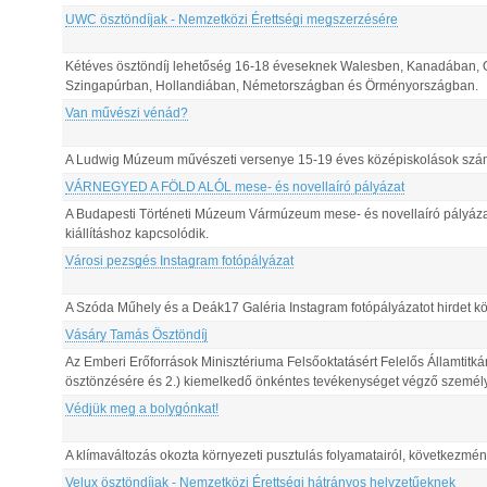
UWC ösztöndíjak - Nemzetközi Érettségi megszerzésére
Kétéves ösztöndíj lehetőség 16-18 éveseknek Walesben, Kanadában, 
Szingapúrban, Hollandiában, Németországban és Örményországban.
Van művészi vénád?
A Ludwig Múzeum művészeti versenye 15-19 éves középiskolások szá
VÁRNEGYED A FÖLD ALÓL mese- és novellaíró pályázat
A Budapesti Történeti Múzeum Vármúzeum mese- és novellaíró pá
kiállításhoz kapcsolódik.
Városi pezsgés Instagram fotópályázat
A Szóda Műhely és a Deák17 Galéria Instagram fotópályázatot hirdet 
Vásáry Tamás Ösztöndíj
Az Emberi Erőforrások Minisztériuma Felsőoktatásért Felelős Államtit
ösztönzésére és 2.) kiemelkedő önkéntes tevékenységet végző szemé
Védjük meg a bolygónkat!
A klímaváltozás okozta környezeti pusztulás folyamatairól, következmény
Velux ösztöndíjak - Nemzetközi Érettségi hátrányos helyzetűeknek