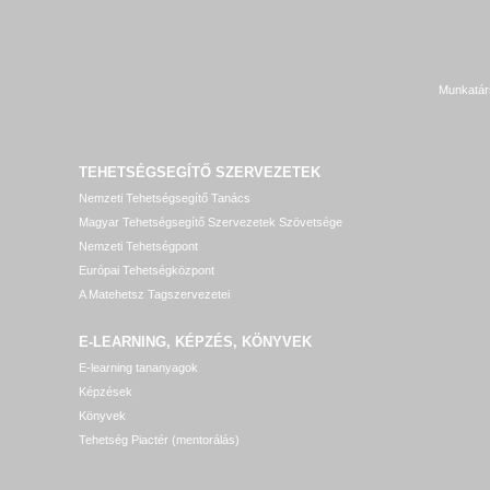
Munkatár
TEHETSÉGSEGÍTŐ SZERVEZETEK
Nemzeti Tehetségsegítő Tanács
Magyar Tehetségsegítő Szervezetek Szövetsége
Nemzeti Tehetségpont
Európai Tehetségközpont
A Matehetsz Tagszervezetei
E-LEARNING, KÉPZÉS, KÖNYVEK
E-learning tananyagok
Képzések
Könyvek
Tehetség Piactér (mentorálás)