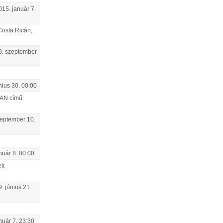
015.
január
7
.
Costa Ricán,
9.
szeptember
nius
30
.
00:00
BAN című
eptember
10
.
nuár
8
.
00:00
ek
9.
június
21
.
nuár
7
.
23:30