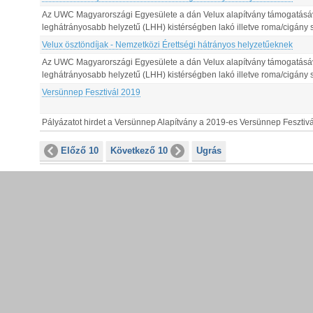
Az UWC Magyarországi Egyesülete a dán Velux alapítvány támogatásával 
leghátrányosabb helyzetű (LHH) kistérségben lakó illetve roma/cigány
Velux ösztöndíjak - Nemzetközi Érettségi hátrányos helyzetűeknek
Az UWC Magyarországi Egyesülete a dán Velux alapítvány támogatásával 
leghátrányosabb helyzetű (LHH) kistérségben lakó illetve roma/cigány
Versünnep Fesztivál 2019
Pályázatot hirdet a Versünnep Alapítvány a 2019-es Versünnep Fesztivá
Előző 10
Következő 10
Ugrás