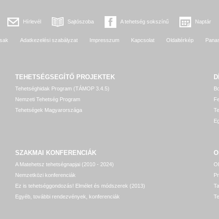
Hírlevél
Sajtószoba
A tehetség sokszínű
Naptár
sak
Adatkezelési szabályzat
Impresszum
Kapcsolat
Oldaltérkép
Pana
TEHETSÉGSEGÍTŐ
PROJEKTEK
D
Tehetséghidak Program (TÁMOP 3.4.5)
Bo
Nemzeti Tehetség Program
Fe
Tehetségek Magyarországa
T
Eg
SZAKMAI KONFERENCIÁK
O
A Matehetsz tehetségnapjai (2010 - 2024)
OP
Nemzetközi konferenciák
P
Ez is tehetséggondozás! Elmélet és módszerek (2013)
T
Egyéb, további rendezvények, konferenciák
Te