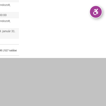
ndozott,
00:00
ndozott,
9.
január
31
.
0 | 517 találat