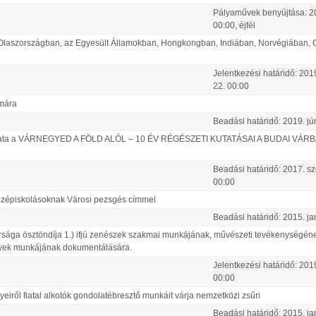
Pályaművek benyújtása:
2
00:00
, éjfél
Olaszországban, az Egyesült Államokban, Hongkongban, Indiában, Norvégiában, 
Jelentkezési határidő:
201
22
.
00:00
mára
Beadási határidő:
2019.
jú
lyázata a VÁRNEGYED A FÖLD ALÓL – 10 ÉV RÉGÉSZETI KUTATÁSAI A BUDAI VÁR
Beadási határidő:
2017.
sz
00:00
középiskolásoknak Városi pezsgés címmel
Beadási határidő:
2015.
ja
kársága ösztöndíja 1.) ifjú zenészek szakmai munkájának, művészeti tevékenységén
lyek munkájának dokumentálására.
Jelentkezési határidő:
201
00:00
eiről fiatal alkotók gondolatébresztő munkáit várja nemzetközi zsűri
Beadási határidő:
2015.
ja