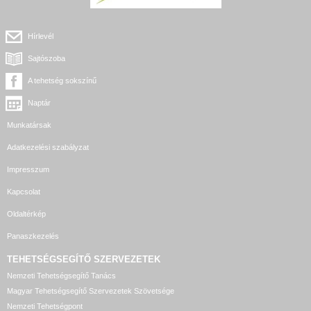
Hírlevél
Sajtószoba
A tehetség sokszínű
Naptár
Munkatársak
Adatkezelési szabályzat
Impresszum
Kapcsolat
Oldaltérkép
Panaszkezelés
TEHETSÉGSEGÍTŐ SZERVEZETEK
Nemzeti Tehetségsegítő Tanács
Magyar Tehetségsegítő Szervezetek Szövetsége
Nemzeti Tehetségpont