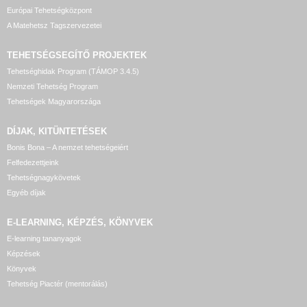
Európai Tehetségközpont
A Matehetsz Tagszervezetei
TEHETSÉGSEGÍTŐ
PROJEKTEK
Tehetséghidak Program (TÁMOP 3.4.5)
Nemzeti Tehetség Program
Tehetségek Magyarországa
DÍJAK, KITÜNTETÉSEK
Bonis Bona – A nemzet tehetségeiért
Felfedezettjeink
Tehetségnagykövetek
Egyéb díjak
E-LEARNING, KÉPZÉS, KÖNYVEK
E-learning tananyagok
Képzések
Könyvek
Tehetség Piactér (mentorálás)