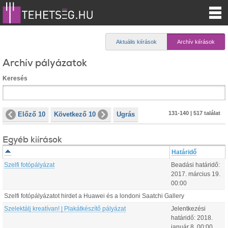
Aktuális kiírások
Archív kiírások
Archív pályázatok
Keresés
131-140 | 517 találat
Előző 10
Következő 10
Ugrás
Egyéb kiírások
Határidő
Szelfi fotópályázat
Beadási határidő:
2017.
március
19
.
00:00
Szelfi fotópályázatot hirdet a Huawei és a londoni Saatchi Gallery
Szelektálj kreatívan! | Plakátkészítő pályázat
Jelentkezési
határidő:
2018.
január
8
.
00:00