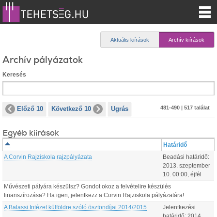
Aktuális kiírások
Archív kiírások
Archív pályázatok
Keresés
481-490 | 517 találat
Előző 10
Következő 10
Ugrás
Egyéb kiírások
Határidő
A Corvin Rajziskola rajzpályázata
Beadási határidő:
2013.
szeptember
10
.
00:00
, éjfél
Művészeti pályára készülsz? Gondot okoz a felvételire készülés
finanszírozása? Ha igen, jelentkezz a Corvin Rajziskola pályázatára!
A Balassi Intézet külföldre szóló ösztöndíjai 2014/2015
Jelentkezési
határidő:
2014.