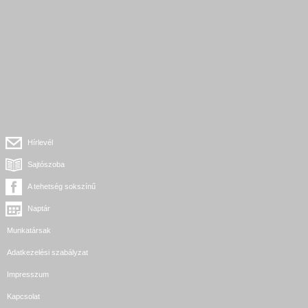
Hírlevél
Sajtószoba
A tehetség sokszínű
Naptár
Munkatársak
Adatkezelési szabályzat
Impresszum
Kapcsolat