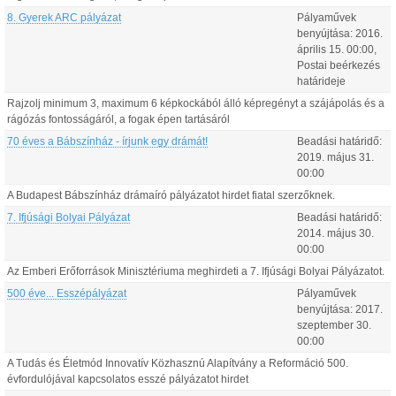
8. Gyerek ARC pályázat
Pályaművek
benyújtása:
2016.
április
15
.
00:00
,
Postai beérkezés
határideje
Rajzolj minimum 3, maximum 6 képkockából álló képregényt a szájápolás és a
rágózás fontosságáról, a fogak épen tartásáról
70 éves a Bábszínház - írjunk egy drámát!
Beadási határidő:
2019.
május
31
.
00:00
A Budapest Bábszínház drámaíró pályázatot hirdet fiatal szerzőknek.
7. Ifjúsági Bolyai Pályázat
Beadási határidő:
2014.
május
30
.
00:00
Az Emberi Erőforrások Minisztériuma meghirdeti a 7. Ifjúsági Bolyai Pályázatot.
500 éve... Esszépályázat
Pályaművek
benyújtása:
2017.
szeptember
30
.
00:00
A Tudás és Életmód Innovatív Közhasznú Alapítvány a Reformáció 500.
évfordulójával kapcsolatos esszé pályázatot hirdet