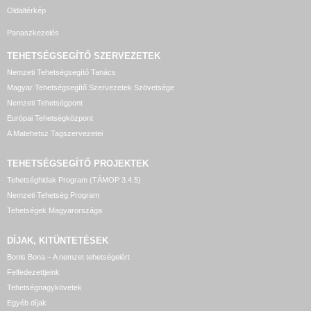
Oldaltérkép
Panaszkezelés
TEHETSÉGSEGÍTŐ SZERVEZETEK
Nemzeti Tehetségsegítő Tanács
Magyar Tehetségsegítő Szervezetek Szövetsége
Nemzeti Tehetségpont
Európai Tehetségközpont
A Matehetsz Tagszervezetei
TEHETSÉGSEGÍTŐ
PROJEKTEK
Tehetséghidak Program (TÁMOP 3.4.5)
Nemzeti Tehetség Program
Tehetségek Magyarországa
DÍJAK, KITÜNTETÉSEK
Bonis Bona – A nemzet tehetségeiért
Felfedezettjeink
Tehetségnagykövetek
Egyéb díjak