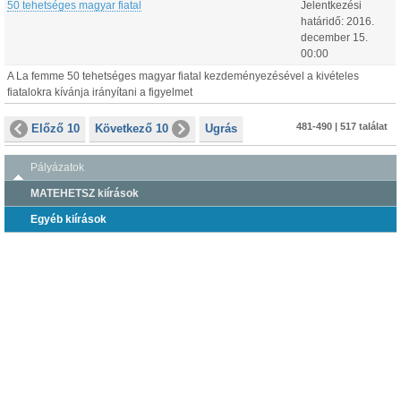
50 tehetséges magyar fiatal
Jelentkezési
határidő:
2016.
december
15
.
00:00
A La femme 50 tehetséges magyar fiatal kezdeményezésével a kivételes
fiatalokra kívánja irányítani a figyelmet
481-490 | 517 találat
Előző 10
Következő 10
Ugrás
Pályázatok
MATEHETSZ kiírások
Egyéb kiírások