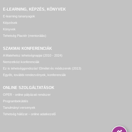
E-LEARNING, KÉPZÉS, KÖNYVEK
E-learning tananyagok
Képzések
Könyvek
Tehetség Piactér (mentorálás)
SZAKMAI KONFERENCIÁK
A Matehetsz tehetségnapjai (2010 - 2024)
Nemzetközi konferenciák
Ez is tehetséggondozás! Elmélet és módszerek (2013)
Egyéb, további rendezvények, konferenciák
ONLINE SZOLGÁLTATÁSOK
OPER - online pályázati rendszer
Programbeküldés
Tanulmányi versenyek
Tehetség hálózat – online adatkezelő