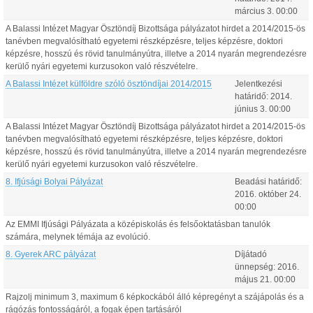
március
3
.
00:00
A Balassi Intézet Magyar Ösztöndíj Bizottsága pályázatot hirdet a 2014/2015-ös
tanévben megvalósítható egyetemi részképzésre, teljes képzésre, doktori
képzésre, hosszú és rövid tanulmányútra, illetve a 2014 nyarán megrendezésre
kerülő nyári egyetemi kurzusokon való részvételre.
A Balassi Intézet külföldre szóló ösztöndíjai 2014/2015
Jelentkezési
határidő:
2014.
június
3
.
00:00
A Balassi Intézet Magyar Ösztöndíj Bizottsága pályázatot hirdet a 2014/2015-ös
tanévben megvalósítható egyetemi részképzésre, teljes képzésre, doktori
képzésre, hosszú és rövid tanulmányútra, illetve a 2014 nyarán megrendezésre
kerülő nyári egyetemi kurzusokon való részvételre.
8. Ifjúsági Bolyai Pályázat
Beadási határidő:
2016.
október
24
.
00:00
Az EMMI Ifjúsági Pályázata a középiskolás és felsőoktatásban tanulók
számára, melynek témája az evolúció.
8. Gyerek ARC pályázat
Díjátadó
ünnepség:
2016.
május
21
.
00:00
Rajzolj minimum 3, maximum 6 képkockából álló képregényt a szájápolás és a
rágózás fontosságáról, a fogak épen tartásáról