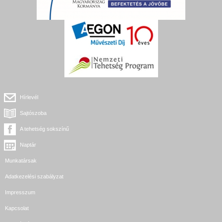
Hírlevél
Sajtószoba
A tehetség sokszínű
Naptár
Munkatársak
Adatkezelési szabályzat
Impresszum
Kapcsolat