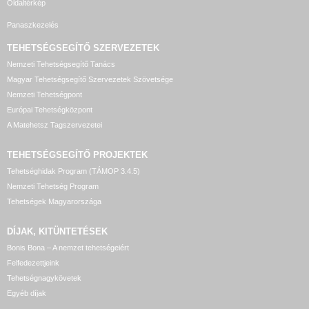
Oldaltérkép
Panaszkezelés
TEHETSÉGSEGÍTŐ SZERVEZETEK
Nemzeti Tehetségsegítő Tanács
Magyar Tehetségsegítő Szervezetek Szövetsége
Nemzeti Tehetségpont
Európai Tehetségközpont
A Matehetsz Tagszervezetei
TEHETSÉGSEGÍTŐ
PROJEKTEK
Tehetséghidak Program (TÁMOP 3.4.5)
Nemzeti Tehetség Program
Tehetségek Magyarországa
DÍJAK, KITÜNTETÉSEK
Bonis Bona – A nemzet tehetségeiért
Felfedezettjeink
Tehetségnagykövetek
Egyéb díjak