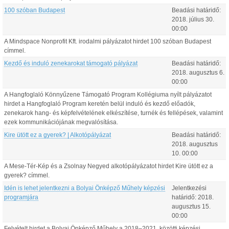
100 szóban Budapest
Beadási határidő:
2018.
július
30
.
00:00
A Mindspace Nonprofit Kft. irodalmi pályázatot hirdet 100 szóban Budapest
címmel.
Kezdő és induló zenekarokat támogató pályázat
Beadási határidő:
2018.
augusztus
6
.
00:00
A Hangfoglaló Könnyűzene Támogató Program Kollégiuma nyílt pályázatot
hirdet a Hangfoglaló Program keretén belül induló és kezdő előadók,
zenekarok hang- és képfelvételének elkészítése, turnék és fellépések, valamint
ezek kommunikációjának megvalósítása.
Kire ütött ez a gyerek? | Alkotópályázat
Beadási határidő:
2018.
augusztus
10
.
00:00
A Mese-Tér-Kép és a Zsolnay Negyed alkotópályázatot hirdet Kire ütött ez a
gyerek? címmel.
Idén is lehet jelentkezni a Bolyai Önképző Műhely képzési
Jelentkezési
programjára
határidő:
2018.
augusztus
15
.
00:00
Felvételt hirdet a Bolyai Önképző Műhely a 2018–2021. közötti képzési