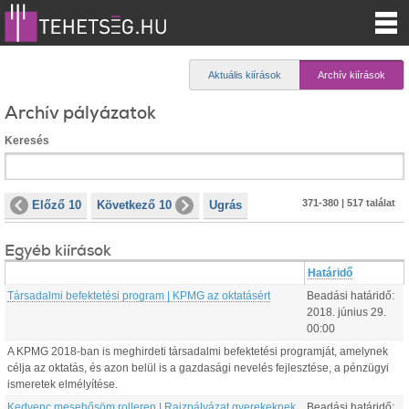
Aktuális kiírások
Archív kiírások
Archív pályázatok
Keresés
371-380 | 517 találat
Előző 10
Következő 10
Ugrás
Egyéb kiírások
Határidő
Társadalmi befektetési program | KPMG az oktatásért
Beadási határidő:
2018.
június
29
.
00:00
A KPMG 2018-ban is meghirdeti társadalmi befektetési programját, amelynek
célja az oktatás, és azon belül is a gazdasági nevelés fejlesztése, a pénzügyi
ismeretek elmélyítése.
Kedvenc mesehősöm rolleren | Rajzpályázat gyerekeknek
Beadási határidő: