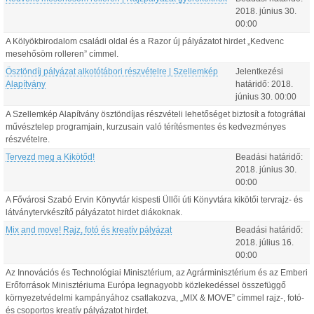
2018.
június
30
.
00:00
A Kölyökbirodalom családi oldal és a Razor új pályázatot hirdet „Kedvenc
mesehősöm rolleren” címmel.
Ösztöndíj pályázat alkotótábori részvételre | Szellemkép
Jelentkezési
Alapítvány
határidő:
2018.
június
30
.
00:00
A Szellemkép Alapítvány ösztöndíjas részvételi lehetőséget biztosít a fotográfiai
művésztelep programjain, kurzusain való térítésmentes és kedvezményes
részvételre.
Tervezd meg a Kikötőd!
Beadási határidő:
2018.
június
30
.
00:00
A Fővárosi Szabó Ervin Könyvtár kispesti Üllői úti Könyvtára kikötői tervrajz- és
látványtervkészítő pályázatot hirdet diákoknak.
Mix and move! Rajz, fotó és kreatív pályázat
Beadási határidő:
2018.
július
16
.
00:00
Az Innovációs és Technológiai Minisztérium, az Agrárminisztérium és az Emberi
Erőforrások Minisztériuma Európa legnagyobb közlekedéssel összefüggő
környezetvédelmi kampányához csatlakozva, „MIX & MOVE” címmel rajz-, fotó-
és csoportos kreatív pályázatot hirdet.