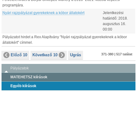
programjára.
Nyári rajzpályázat gyerekeknek a kóbor állatokért
Jelentkezési
határidő:
2018.
augusztus
16
.
00:00
Pályázatot hirdet a Rex Alapítvány "Nyári rajzpályázat gyerekeknek a kóbor
állatokért" címmel.
371-380 | 517 találat
Előző 10
Következő 10
Ugrás
Pályázatok
MATEHETSZ kiírások
Egyéb kiírások