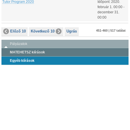
Tutor Program 2020
Időpont:
2020.
február
1
.
00:00
-
december
31
.
00:00
451-460 | 517 találat
Előző 10
Következő 10
Ugrás
Pályázatok
MATEHETSZ kiírások
Egyéb kiírások