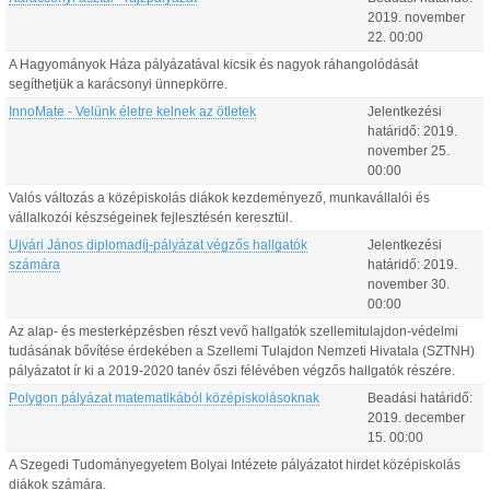
2019.
november
22
.
00:00
A Hagyományok Háza pályázatával kicsik és nagyok ráhangolódását
segíthetjük a karácsonyi ünnepkörre.
InnoMate - Velünk életre kelnek az ötletek
Jelentkezési
határidő:
2019.
november
25
.
00:00
Valós változás a középiskolás diákok kezdeményező, munkavállalói és
vállalkozói készségeinek fejlesztésén keresztül.
Ujvári János diplomadíj-pályázat végzős hallgatók
Jelentkezési
számára
határidő:
2019.
november
30
.
00:00
Az alap- és mesterképzésben részt vevő hallgatók szellemitulajdon-védelmi
tudásának bővítése érdekében a Szellemi Tulajdon Nemzeti Hivatala (SZTNH)
pályázatot ír ki a 2019-2020 tanév őszi félévében végzős hallgatók részére.
Polygon pályázat matematikából középiskolásoknak
Beadási határidő:
2019.
december
15
.
00:00
A Szegedi Tudományegyetem Bolyai Intézete pályázatot hirdet középiskolás
diákok számára.