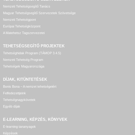
Nemzeti Tehetségsegítő Tanács
Magyar Tehetségsegítő Szervezetek Szövetsége
Nemzeti Tehetségpont
Európai Tehetségközpont
A Matehetsz Tagszervezetei
TEHETSÉGSEGÍTŐ
PROJEKTEK
Tehetséghidak Program (TÁMOP 3.4.5)
Nemzeti Tehetség Program
Tehetségek Magyarországa
DÍJAK, KITÜNTETÉSEK
Bonis Bona – A nemzet tehetségeiért
Felfedezettjeink
Tehetségnagykövetek
Egyéb díjak
E-LEARNING, KÉPZÉS, KÖNYVEK
E-learning tananyagok
Képzések