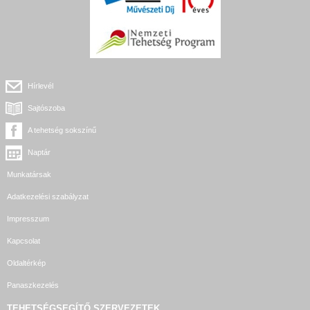
Hírlevél
Sajtószoba
A tehetség sokszínű
Naptár
Munkatársak
Adatkezelési szabályzat
Impresszum
Kapcsolat
Oldaltérkép
Panaszkezelés
TEHETSÉGSEGÍTŐ SZERVEZETEK