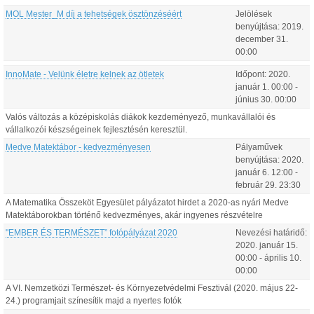
MOL Mester_M díj a tehetségek ösztönzéséért
Jelölések
benyújtása:
2019.
december
31
.
00:00
InnoMate - Velünk életre kelnek az ötletek
Időpont:
2020.
január
1
.
00:00
-
június
30
.
00:00
Valós változás a középiskolás diákok kezdeményező, munkavállalói és
vállalkozói készségeinek fejlesztésén keresztül.
Medve Matektábor - kedvezményesen
Pályaművek
benyújtása:
2020.
január
6
.
12:00
-
február
29
.
23:30
A Matematika Összeköt Egyesület pályázatot hirdet a 2020-as nyári Medve
Matektáborokban történő kedvezményes, akár ingyenes részvételre
"EMBER ÉS TERMÉSZET” fotópályázat 2020
Nevezési határidő:
2020.
január
15
.
00:00
-
április
10
.
00:00
A VI. Nemzetközi Természet- és Környezetvédelmi Fesztivál (2020. május 22-
24.) programjait színesítik majd a nyertes fotók