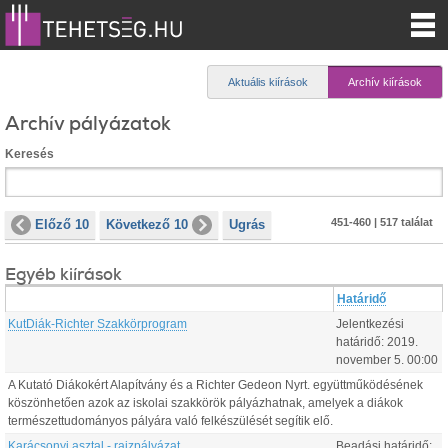
Aktuális kiírások
Archív kiírások
Archív pályázatok
Keresés
451-460 | 517 találat
Előző 10
Következő 10
Ugrás
Egyéb kiírások
Határidő
KutDiák-Richter Szakkörprogram
Jelentkezési
határidő:
2019.
november
5
.
00:00
A Kutató Diákokért Alapítvány és a Richter Gedeon Nyrt. együttműködésének
köszönhetően azok az iskolai szakkörök pályázhatnak, amelyek a diákok
természettudományos pályára való felkészülését segítik elő.
Karácsonyi asztal - rajzpályázat
Beadási határidő: