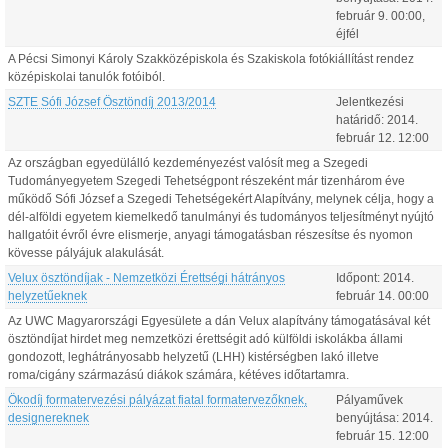
február
9
.
00:00
,
éjfél
A Pécsi Simonyi Károly Szakközépiskola és Szakiskola fotókiállítást rendez
középiskolai tanulók fotóiból.
SZTE Sófi József Ösztöndíj 2013/2014
Jelentkezési
határidő:
2014.
február
12
.
12:00
Az országban egyedülálló kezdeményezést valósít meg a Szegedi
Tudományegyetem Szegedi Tehetségpont részeként már tizenhárom éve
működő Sófi József a Szegedi Tehetségekért Alapítvány, melynek célja, hogy a
dél-alföldi egyetem kiemelkedő tanulmányi és tudományos teljesítményt nyújtó
hallgatóit évről évre elismerje, anyagi támogatásban részesítse és nyomon
kövesse pályájuk alakulását.
Velux ösztöndíjak - Nemzetközi Érettségi hátrányos
Időpont:
2014.
helyzetűeknek
február
14
.
00:00
Az UWC Magyarországi Egyesülete a dán Velux alapítvány támogatásával két
ösztöndíjat hirdet meg nemzetközi érettségit adó külföldi iskolákba állami
gondozott, leghátrányosabb helyzetű (LHH) kistérségben lakó illetve
roma/cigány származású diákok számára, kétéves időtartamra.
Ökodíj formatervezési pályázat fiatal formatervezőknek,
Pályaművek
designereknek
benyújtása:
2014.
február
15
.
12:00