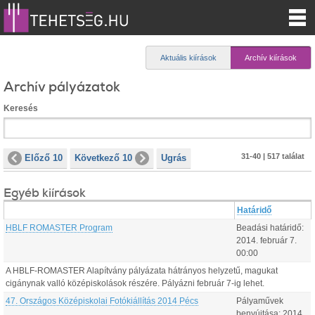
Aktuális kiírások
Archív kiírások
Archív pályázatok
Keresés
31-40 | 517 találat
Előző 10
Következő 10
Ugrás
Egyéb kiírások
Határidő
HBLF ROMASTER Program
Beadási határidő:
2014.
február
7
.
00:00
A HBLF-ROMASTER Alapítvány pályázata hátrányos helyzetű, magukat
cigánynak valló középiskolások részére. Pályázni február 7-ig lehet.
47. Országos Középiskolai Fotókiállítás 2014 Pécs
Pályaművek
benyújtása:
2014.