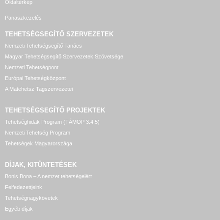
Oldaltérkép
Panaszkezelés
TEHETSÉGSEGÍTŐ SZERVEZETEK
Nemzeti Tehetségsegítő Tanács
Magyar Tehetségsegítő Szervezetek Szövetsége
Nemzeti Tehetségpont
Európai Tehetségközpont
A Matehetsz Tagszervezetei
TEHETSÉGSEGÍTŐ
PROJEKTEK
Tehetséghidak Program (TÁMOP 3.4.5)
Nemzeti Tehetség Program
Tehetségek Magyarországa
DÍJAK, KITÜNTETÉSEK
Bonis Bona – A nemzet tehetségeiért
Felfedezettjeink
Tehetségnagykövetek
Egyéb díjak