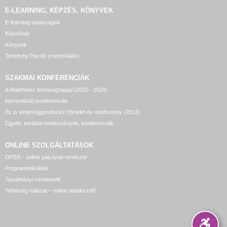
E-LEARNING, KÉPZÉS, KÖNYVEK
E-learning tananyagok
Képzések
Könyvek
Tehetség Piactér (mentorálás)
SZAKMAI KONFERENCIÁK
A Matehetsz tehetségnapjai (2010 - 2024)
Nemzetközi konferenciák
Ez is tehetséggondozás! Elmélet és módszerek (2013)
Egyéb, további rendezvények, konferenciák
ONLINE SZOLGÁLTATÁSOK
OPER - online pályázati rendszer
Programbeküldés
Tanulmányi versenyek
Tehetség hálózat – online adatkezelő