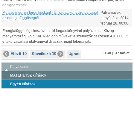
designereknek
Mutasd meg, mi forog kockán! - Új forgatókönyvíró pályázat
Pályaművek
az energiafüggőségről
benyújtása:
2014.
február
28
.
00:00
Energiafüggőség címszóval írt ki forgatókönyvírói pályázatot a Közép-
magyarországi Zöld Kör. A legjobb műveket a szervezők összesen 410.000 Ft
értékű vásárlási utalvánnyal díjazzák, majd leforgatják.
31-40 | 517 találat
Előző 10
Következő 10
Ugrás
Pályázatok
MATEHETSZ kiírások
Egyéb kiírások