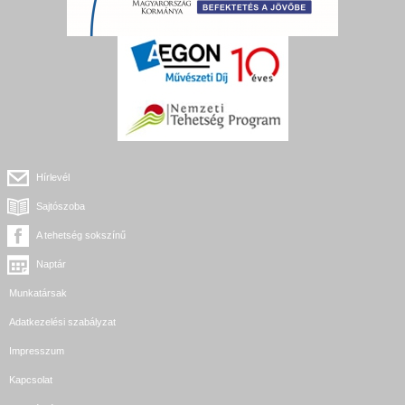
Hírlevél
Sajtószoba
A tehetség sokszínű
Naptár
Munkatársak
Adatkezelési szabályzat
Impresszum
Kapcsolat