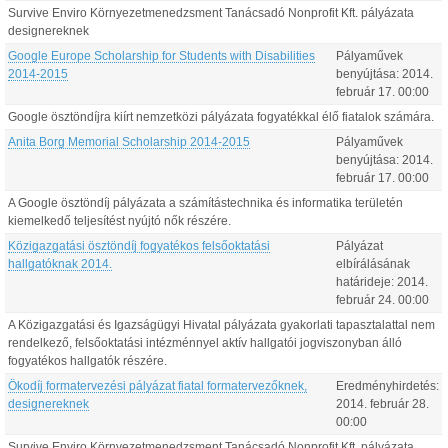
Survive Enviro Környezetmenedzsment Tanácsadó Nonprofit Kft. pályázata
designereknek
Google Europe Scholarship for Students with Disabilities
Pályaművek
2014-2015
benyújtása:
2014.
február
17
.
00:00
Google ösztöndíjra kiírt nemzetközi pályázata fogyatékkal élő fiatalok számára.
Anita Borg Memorial Scholarship 2014-2015
Pályaművek
benyújtása:
2014.
február
17
.
00:00
A Google ösztöndíj pályázata a számítástechnika és informatika területén
kiemelkedő teljesítést nyújtó nők részére.
Közigazgatási ösztöndíj fogyatékos felsőoktatási
Pályázat
hallgatóknak 2014.
elbírálásának
határideje:
2014.
február
24
.
00:00
A Közigazgatási és Igazságügyi Hivatal pályázata gyakorlati tapasztalattal nem
rendelkező, felsőoktatási intézménnyel aktív hallgatói jogviszonyban álló
fogyatékos hallgatók részére.
Ökodíj formatervezési pályázat fiatal formatervezőknek,
Eredményhirdetés:
designereknek
2014.
február
28
.
00:00
Survive Enviro Környezetmenedzsment Tanácsadó Nonprofit Kft. pályázata