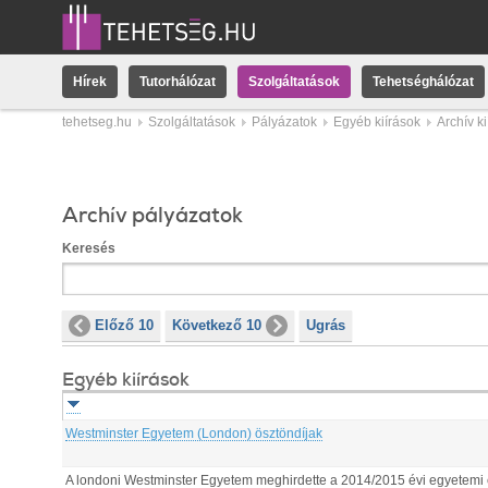
Hírek
Tutorhálózat
Szolgáltatások
Tehetséghálózat
tehetseg.hu
Szolgáltatások
Pályázatok
Egyéb kiírások
Archív k
Archív pályázatok
Keresés
Előző 10
Következő 10
Ugrás
Egyéb kiírások
Westminster Egyetem (London) ösztöndíjak
A londoni Westminster Egyetem meghirdette a 2014/2015 évi egyetemi és