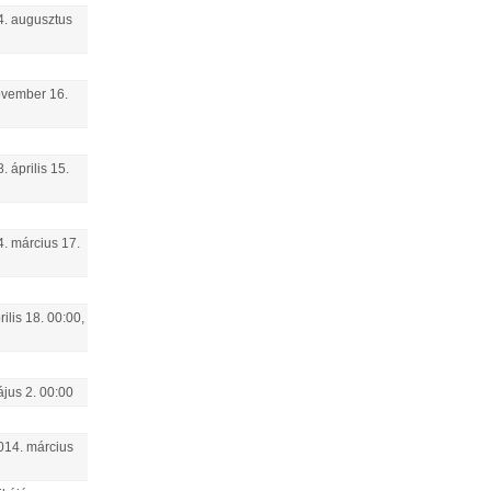
4.
augusztus
ovember
16
.
8.
április
15
.
4.
március
17
.
rilis
18
.
00:00
,
ájus
2
.
00:00
014.
március