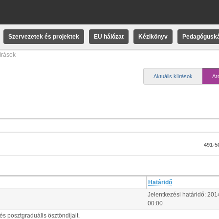
Szervezetek és projektek
EU hálózat
Kézikönyv
Pedagóguská
iírások
Aktuális kiírások
Ar
491-50
Határidő
Jelentkezési határidő:
201
00:00
 posztgraduális ösztöndíjait.