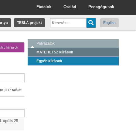
Fiatalok
Család
Pedagógusok
rtya
TESLA projekt
English
Pályázatok
chív kiírások
MATEHETSZ kiírások
Egyéb kiírások
0 | 517 találat
4.
április
25
.