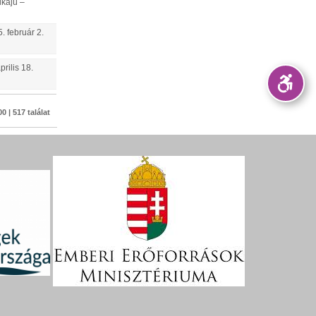
ikájú –
5.
február
2
.
prilis
18
.
0 | 517 találat