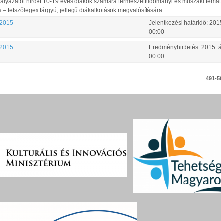
 pályázatot hirdet 10-19 éves diákok számára természettudományi és műszaki temat
– tetszőleges tárgyú, jellegű diákalkotások megvalósítására.
 2015
Jelentkezési határidő:
201
00:00
 2015
Eredményhirdetés:
2015.
á
00:00
491-50