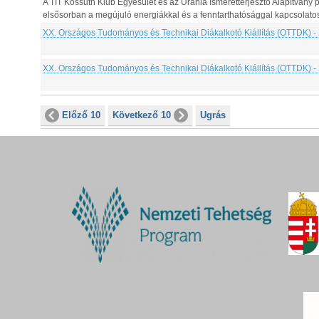
A TIT Kossuth Klub Egyesület és az Uránia Ismeretterjesztő Alapítvány
elsősorban a megújuló energiákkal és a fenntarthatósággal kapcsolatos 
XX. Országos Tudományos és Technikai Diákalkotó Kiállítás (OTTDK) -
XX. Országos Tudományos és Technikai Diákalkotó Kiállítás (OTTDK) -
Előző 10
Következő 10
Ugrás