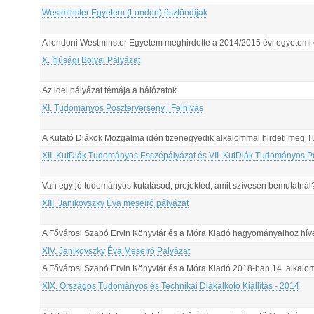
Westminster Egyetem (London) ösztöndíjak
A londoni Westminster Egyetem meghirdette a 2014/2015 évi egyetemi és
X. Ifjúsági Bolyai Pályázat
Az idei pályázat témája a hálózatok
XI. Tudományos Poszterverseny | Felhívás
A Kutató Diákok Mozgalma idén tizenegyedik alkalommal hirdeti meg 
XII. KutDiák Tudományos Esszépályázat és VII. KutDiák Tudományos P
Van egy jó tudományos kutatásod, projekted, amit szívesen bemutatnál
XIII. Janikovszky Éva meseíró pályázat
A Fővárosi Szabó Ervin Könyvtár és a Móra Kiadó hagyományaihoz híve
XIV. Janikovszky Éva Meseíró Pályázat
A Fővárosi Szabó Ervin Könyvtár és a Móra Kiadó 2018-ban 14. alkalom
XIX. Országos Tudományos és Technikai Diákalkotó Kiállítás - 2014