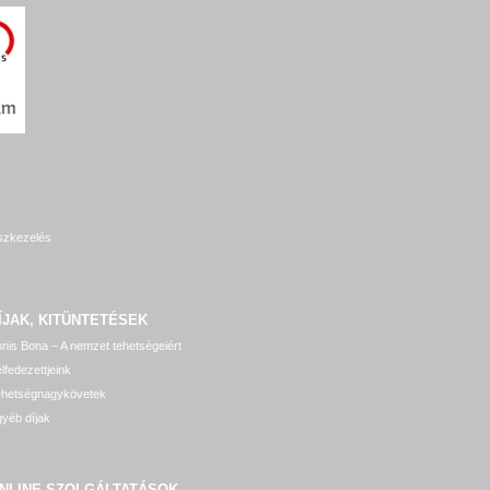
szkezelés
ÍJAK, KITÜNTETÉSEK
nis Bona – A nemzet tehetségeiért
lfedezettjeink
ehetségnagykövetek
yéb díjak
NLINE SZOLGÁLTATÁSOK