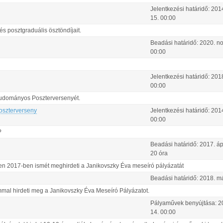
Jelentkezési határidő:
201
15
.
00:00
 posztgraduális ösztöndíjait.
Beadási határidő:
2020.
n
00:00
Jelentkezési határidő:
201
00:00
Tudományos Poszterversenyét.
oszterverseny
Jelentkezési határidő:
201
00:00
?
Beadási határidő:
2017.
áp
20 óra
n 2017-ben ismét meghirdeti a Janikovszky Éva meseíró pályázatát
Beadási határidő:
2018.
m
mal hirdeti meg a Janikovszky Éva Meseíró Pályázatot.
Pályaművek benyújtása:
2
14
.
00:00