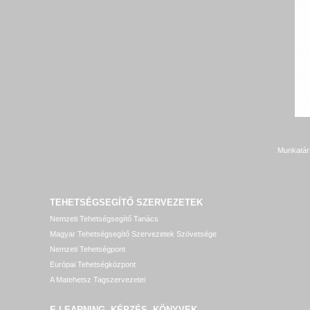
Munkatár
TEHETSÉGSEGÍTŐ SZERVEZETEK
Nemzeti Tehetségsegítő Tanács
Magyar Tehetségsegítő Szervezetek Szövetsége
Nemzeti Tehetségpont
Európai Tehetségközpont
A Matehetsz Tagszervezetei
E-LEARNING, KÉPZÉS, KÖNYVEK