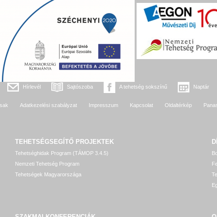
Hírlevél
Sajtószoba
A tehetség sokszínű
Naptár
sak
Adatkezelési szabályzat
Impresszum
Kapcsolat
Oldaltérkép
Pana
TEHETSÉGSEGÍTŐ
PROJEKTEK
D
Tehetséghidak Program (TÁMOP 3.4.5)
Bo
Nemzeti Tehetség Program
Fe
Tehetségek Magyarországa
T
Eg
SZAKMAI KONFERENCIÁK
O