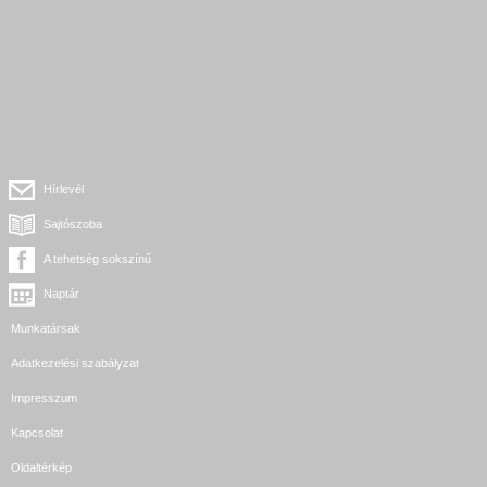
Hírlevél
Sajtószoba
A tehetség sokszínű
Naptár
Munkatársak
Adatkezelési szabályzat
Impresszum
Kapcsolat
Oldaltérkép