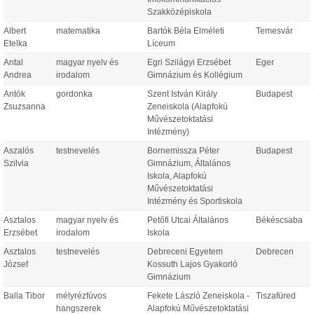
Szakközépiskola
Albert
matematika
Bartók Béla Elméleti
Temesvár
Etelka
Líceum
Antal
magyar nyelv és
Egri Szilágyi Erzsébet
Eger
Andrea
irodalom
Gimnázium és Kollégium
Antók
gordonka
Szent István Király
Budapest
Zsuzsanna
Zeneiskola (Alapfokú
Művészetoktatási
Intézmény)
Aszalós
testnevelés
Bornemissza Péter
Budapest
Szilvia
Gimnázium, Általános
Iskola, Alapfokú
Művészetoktatási
Intézmény és Sportiskola
Asztalos
magyar nyelv és
Petőfi Utcai Általános
Békéscsaba
Erzsébet
irodalom
Iskola
Asztalos
testnevelés
Debreceni Egyetem
Debrecen
József
Kossuth Lajos Gyakorló
Gimnázium
Balla Tibor
mélyrézfúvos
Fekete László Zeneiskola -
Tiszafüred
hangszerek
Alapfokú Művészetoktatási