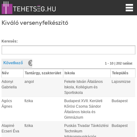
Kiváló versenyfelkészítő
Keresés:
Következő
1 - 10 | 202 találat
Név
Tantárgy, szakterület
Iskola
Település
Adonyi
angol
Fekete István Általános
Lajosmizse
Gabriella
Iskola, Kollégium és
Sportiskola
Agócs
fizika
Budapest XVII. Kerületi
Budapest
Ágnes
Kőrösi Csoma Sándor
Általános Iskola és
Gimnázium
Alapiné
fizika
Puskás Tivadar Távközlési
Budapest
Ecseri Éva
Technikum
Infokommunikációs