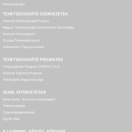
Panaszkezelés
TEHETSÉGSEGÍTŐ SZERVEZETEK
Nemzeti Tehetségsegítő Tanács
Magyar Tehetségsegítő Szervezetek Szövetsége
Nemzeti Tehetségpont
Európai Tehetségközpont
A Matehetsz Tagszervezetei
TEHETSÉGSEGÍTŐ
PROJEKTEK
Tehetséghidak Program (TÁMOP 3.4.5)
Nemzeti Tehetség Program
Tehetségek Magyarországa
DÍJAK, KITÜNTETÉSEK
Bonis Bona – A nemzet tehetségeiért
Felfedezettjeink
Tehetségnagykövetek
Egyéb díjak
E-LEARNING, KÉPZÉS, KÖNYVEK