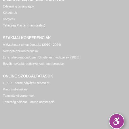
E-learning tananyagok
Képzések
Könyvek
Tehetség Piactér (mentorálás)
SZAKMAI KONFERENCIÁK
A Matehetsz tehetségnapjai (2010 - 2024)
Nemzetközi konferenciák
Ez is tehetséggondozás! Elmélet és módszerek (2013)
Egyéb, további rendezvények, konferenciák
ONLINE SZOLGÁLTATÁSOK
OPER - online pályázati rendszer
Programbeküldés
Tanulmányi versenyek
Tehetség hálózat – online adatkezelő