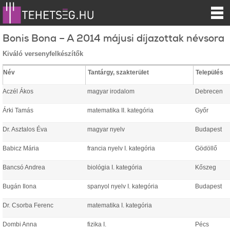
Bonis Bona – A 2014 májusi díjazottak névsora
Kiváló versenyfelkészítők
Név
Tantárgy, szakterület
Település
Aczél Ákos
magyar irodalom
Debrecen
Árki Tamás
matematika II. kategória
Győr
Dr. Asztalos Éva
magyar nyelv
Budapest
Babicz Mária
francia nyelv I. kategória
Gödöllő
Bancsó Andrea
biológia I. kategória
Kőszeg
Bugán Ilona
spanyol nyelv I. kategória
Budapest
Dr. Csorba Ferenc
matematika I. kategória
Dombi Anna
fizika I.
Pécs