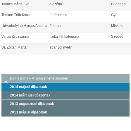
Takács Márta Éva
filozófia
Budapest
Tenkné Tóth Klára
történelem
Győr
Udvarhelyiné Hyross Amelita
földrajz
Miskolc
Varga Zsuzsanna
fizika I-II. kategória
Szeged
Dr. Zoltán Márta
spanyol nyelv
Bonis Bona – A nemzet tehetségeiért
2014 májusi díjazottak
2014 márciusi díjazottak
2013 augusztusi díjazottak
2013 májusi díjazottak