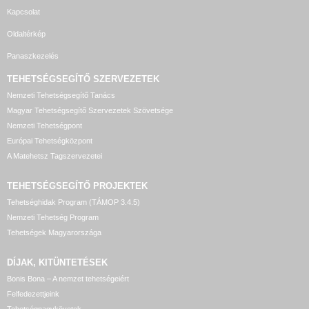
Kapcsolat
Oldaltérkép
Panaszkezelés
TEHETSÉGSEGÍTŐ SZERVEZETEK
Nemzeti Tehetségsegítő Tanács
Magyar Tehetségsegítő Szervezetek Szövetsége
Nemzeti Tehetségpont
Európai Tehetségközpont
A Matehetsz Tagszervezetei
TEHETSÉGSEGÍTŐ
PROJEKTEK
Tehetséghidak Program (TÁMOP 3.4.5)
Nemzeti Tehetség Program
Tehetségek Magyarországa
DÍJAK, KITÜNTETÉSEK
Bonis Bona – A nemzet tehetségeiért
Felfedezettjeink
Tehetségnagykövetek