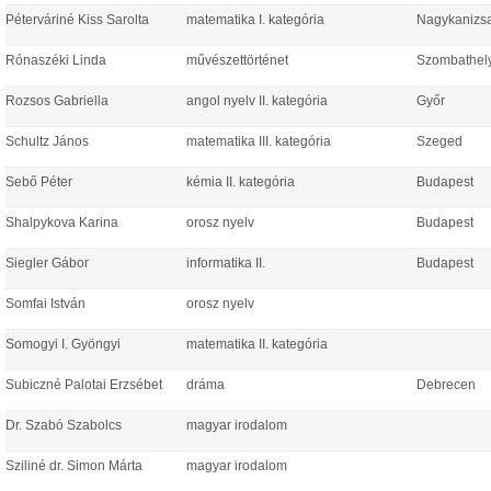
Péterváriné Kiss Sarolta
matematika I. kategória
Nagykanizs
Rónaszéki Linda
művészettörténet
Szombathel
Rozsos Gabriella
angol nyelv II. kategória
Győr
Schultz János
matematika III. kategória
Szeged
Sebő Péter
kémia II. kategória
Budapest
Shalpykova Karina
orosz nyelv
Budapest
Siegler Gábor
informatika II.
Budapest
Somfai István
orosz nyelv
Somogyi I. Gyöngyi
matematika II. kategória
Subiczné Palotai Erzsébet
dráma
Debrecen
Dr. Szabó Szabolcs
magyar irodalom
Sziliné dr. Simon Márta
magyar irodalom