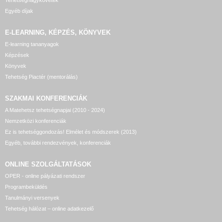
Egyéb díjak
E-LEARNING, KÉPZÉS, KÖNYVEK
E-learning tananyagok
Képzések
Könyvek
Tehetség Piactér (mentorálás)
SZAKMAI KONFERENCIÁK
A Matehetsz tehetségnapjai (2010 - 2024)
Nemzetközi konferenciák
Ez is tehetséggondozás! Elmélet és módszerek (2013)
Egyéb, további rendezvények, konferenciák
ONLINE SZOLGÁLTATÁSOK
OPER - online pályázati rendszer
Programbeküldés
Tanulmányi versenyek
Tehetség hálózat – online adatkezelő