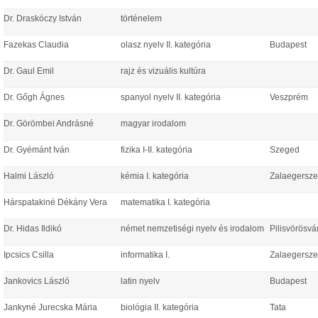
Dr. Draskóczy István
történelem
Fazekas Claudia
olasz nyelv II. kategória
Budapest
Dr. Gaul Emil
rajz és vizuális kultúra
Dr. Gőgh Ágnes
spanyol nyelv II. kategória
Veszprém
Dr. Görömbei Andrásné
magyar irodalom
Dr. Gyémánt Iván
fizika I-II. kategória
Szeged
Halmi László
kémia I. kategória
Zalaegersz
Hárspatakiné Dékány Vera
matematika I. kategória
Dr. Hidas Ildikó
német nemzetiségi nyelv és irodalom
Pilisvörösvá
Ipcsics Csilla
informatika I.
Zalaegersz
Jankovics László
latin nyelv
Budapest
Jankyné Jurecska Mária
biológia II. kategória
Tata