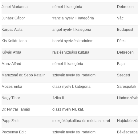
Jenei Marianna
német I. kategória
Debrecen
Juhász Gábor
francia nyelv II. kategória
Vác
Kárpáti Attila
angol nyelv I. kategória
Budapest
Kis Kollár Ilona
horvát nyelv és irodalom
Pécs
Kővári Attila
rajz és vizuális kultúra
Debrecen
Manz Alfréd
német II. kategória
Baja
Maruzsné dr. Sebó Katalin
szlovák nyelv és irodalom
Szeged
Mózes Erika
olasz nyelv I. kategória
Sárospatak
Nagy Tibor
fizika II.
Hódmezővás
Dr. Nyitrai Tamás
olasz nyelv I-II. kat.
Papp Zsolt
mozgóképkultúra és médiaismeret
Hajdúböszö
Pecsenya Edit
szlovák nyelv és irodalom
Békéscsaba