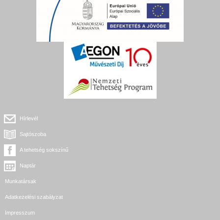
Hírlevél
Sajtószoba
A tehetség sokszínű
Naptár
Munkatársak
Adatkezelési szabályzat
Impresszum