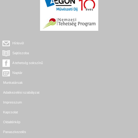
Hírlevél
Sajtószoba
A tehetség sokszínű
Naptár
Munkatársak
Adatkezelési szabályzat
Impresszum
Kapcsolat
Oldaltérkép
Panaszkezelés