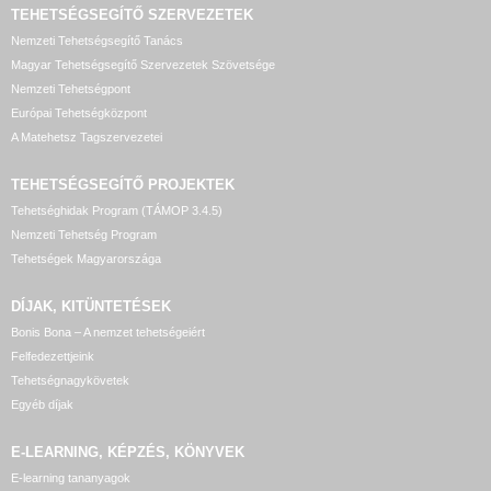
TEHETSÉGSEGÍTŐ SZERVEZETEK
Nemzeti Tehetségsegítő Tanács
Magyar Tehetségsegítő Szervezetek Szövetsége
Nemzeti Tehetségpont
Európai Tehetségközpont
A Matehetsz Tagszervezetei
TEHETSÉGSEGÍTŐ
PROJEKTEK
Tehetséghidak Program (TÁMOP 3.4.5)
Nemzeti Tehetség Program
Tehetségek Magyarországa
DÍJAK, KITÜNTETÉSEK
Bonis Bona – A nemzet tehetségeiért
Felfedezettjeink
Tehetségnagykövetek
Egyéb díjak
E-LEARNING, KÉPZÉS, KÖNYVEK
E-learning tananyagok