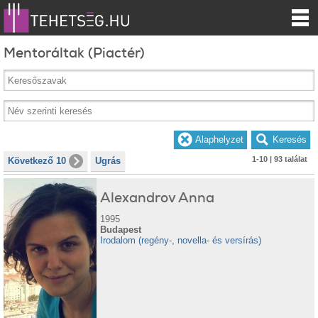
Mentoráltak (Piactér)
1-10 | 93 találat
Következő 10
Ugrás
Alexandrov Anna
1995
Budapest
Irodalom (regény-, novella- és versírás)