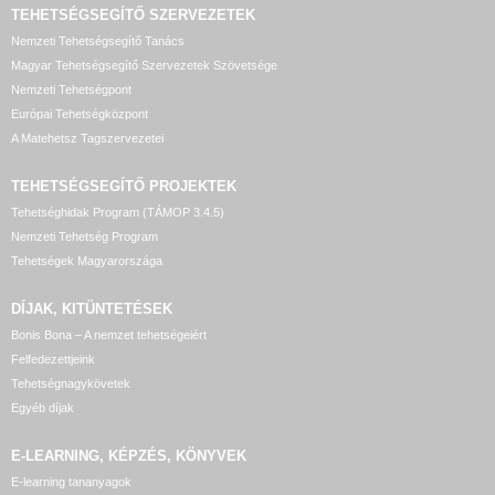
TEHETSÉGSEGÍTŐ SZERVEZETEK
Nemzeti Tehetségsegítő Tanács
Magyar Tehetségsegítő Szervezetek Szövetsége
Nemzeti Tehetségpont
Európai Tehetségközpont
A Matehetsz Tagszervezetei
TEHETSÉGSEGÍTŐ
PROJEKTEK
Tehetséghidak Program (TÁMOP 3.4.5)
Nemzeti Tehetség Program
Tehetségek Magyarországa
DÍJAK, KITÜNTETÉSEK
Bonis Bona – A nemzet tehetségeiért
Felfedezettjeink
Tehetségnagykövetek
Egyéb díjak
E-LEARNING, KÉPZÉS, KÖNYVEK
E-learning tananyagok