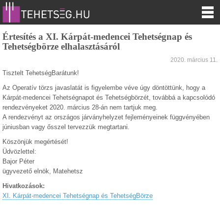
Értesítés a XI. Kárpát-medencei Tehetségnap és
Tehetségbörze elhalasztásáról
2020. március 11.
Tisztelt TehetségBarátunk!
Az Operatív törzs javaslatát is figyelembe véve úgy döntöttünk, hogy a
Kárpát-medencei Tehetségnapot és Tehetségbörzét, továbbá a kapcsolódó
rendezvényeket 2020. március 28-án nem tartjuk meg.
A rendezvényt az országos járványhelyzet fejleményeinek függvényében
júniusban vagy ősszel tervezzük megtartani.
Köszönjük megértését!
Üdvözlettel:
Bajor Péter
ügyvezető elnök, Matehetsz
Hivatkozások:
XI. Kárpát-medencei Tehetségnap és TehetségBörze