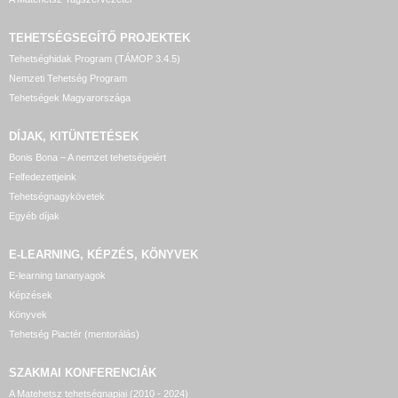
TEHETSÉGSEGÍTŐ
PROJEKTEK
Tehetséghidak Program (TÁMOP 3.4.5)
Nemzeti Tehetség Program
Tehetségek Magyarországa
DÍJAK, KITÜNTETÉSEK
Bonis Bona – A nemzet tehetségeiért
Felfedezettjeink
Tehetségnagykövetek
Egyéb díjak
E-LEARNING, KÉPZÉS, KÖNYVEK
E-learning tananyagok
Képzések
Könyvek
Tehetség Piactér (mentorálás)
SZAKMAI KONFERENCIÁK
A Matehetsz tehetségnapjai (2010 - 2024)