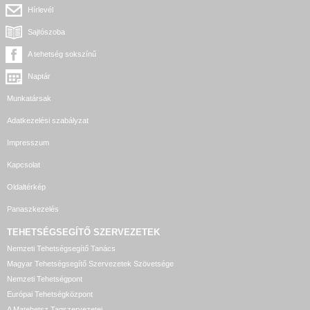
Hírlevél
Sajtószoba
A tehetség sokszínű
Naptár
Munkatársak
Adatkezelési szabályzat
Impresszum
Kapcsolat
Oldaltérkép
Panaszkezelés
TEHETSÉGSEGÍTŐ SZERVEZETEK
Nemzeti Tehetségsegítő Tanács
Magyar Tehetségsegítő Szervezetek Szövetsége
Nemzeti Tehetségpont
Európai Tehetségközpont
A Matehetsz Tagszervezetei