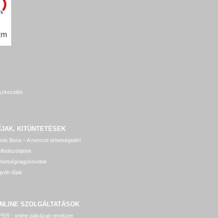
szkezelés
ÍJAK, KITÜNTETÉSEK
nis Bona – A nemzet tehetségeiért
lfedezettjeink
ehetségnagykövetek
yéb díjak
NLINE SZOLGÁLTATÁSOK
ER - online pályázati rendszer