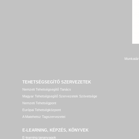
Munkatár
TEHETSÉGSEGÍTŐ SZERVEZETEK
Nemzeti Tehetségsegítő Tanács
Magyar Tehetségsegítő Szervezetek Szövetsége
Nemzeti Tehetségpont
Európai Tehetségközpont
A Matehetsz Tagszervezetei
E-LEARNING, KÉPZÉS, KÖNYVEK
E-learning tananyagok