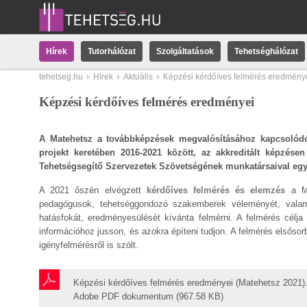
Hírek
Tutorhálózat
Szolgáltatások
Tehetséghálózat
tehetseg.hu
Hírek
Aktuális
Képzési kérdőíves felmérés eredmény
Képzési kérdőíves felmérés eredményei
A Matehetsz a továbbképzések megvalósításához kapcsolódó
projekt keretében 2016-2021 között, az akkreditált képzése
Tehetségsegítő Szervezetek Szövetségének munkatársaival eg
A 2021 őszén elvégzett
kérdőíves felmérés és elemzés
a Ma
pedagógusok, tehetséggondozó szakemberek véleményét, valami
hatásfokát, eredményesülését kívánta felmérni. A felmérés célja
információhoz jusson, és azokra építeni tudjon. A felmérés elsőso
igényfelmérésről is szólt.
Képzési kérdőíves felmérés eredményei (Matehetsz 2021)
Adobe PDF dokumentum (967.58 KB)