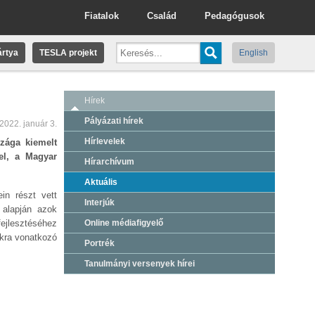
Fiatalok
Család
Pedagógusok
rtya
TESLA projekt
English
Hírek
Pályázati hírek
2022. január 3.
Hírlevelek
zága kiemelt
 el, a Magyar
Hírarchívum
Aktuális
in részt vett
Interjúk
 alapján azok
fejlesztéséhez
Online médiafigyelő
akra vonatkozó
Portrék
Tanulmányi versenyek hírei