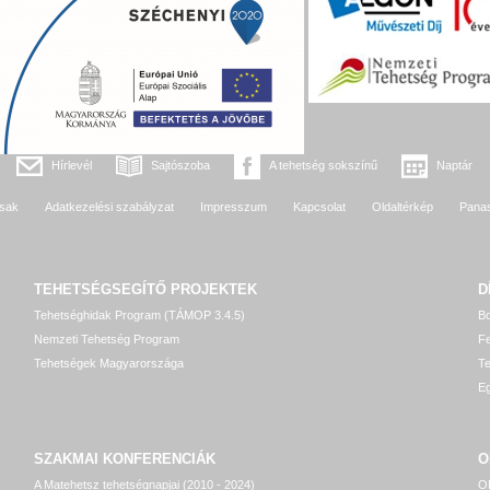
Hírlevél
Sajtószoba
A tehetség sokszínű
Naptár
sak
Adatkezelési szabályzat
Impresszum
Kapcsolat
Oldaltérkép
Pana
TEHETSÉGSEGÍTŐ
PROJEKTEK
D
Tehetséghidak Program (TÁMOP 3.4.5)
Bo
Nemzeti Tehetség Program
Fe
Tehetségek Magyarországa
T
Eg
SZAKMAI KONFERENCIÁK
O
A Matehetsz tehetségnapjai (2010 - 2024)
OP