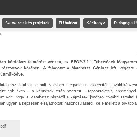
Szervezetek és projektek
EU hálózat
Kézikönyv
Pedagóguská
ei
an kérdőíves felmérést végzett, az EFOP-3.2.1 Tehetségek Magyarors
n résztvevők körében. A feladatot a Matehetsz Géniusz Kft. végezte
yüttműködve.
tehetsz által az elmúlt 5 évben megvalósult akkreditált továbbképzése
nt sok éves – a képzések terén szerzett – tapasztalatait, eredményei
 az volt, hogy a Matehetsz részéről a képzések jövőbeni további tartalmi 
rban ugyan a képzésen elsajátítottak hasznosulásáról, de e mellett a további
.pdf