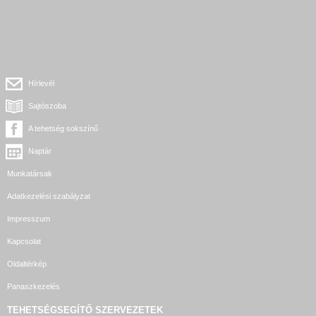
Hírlevél
Sajtószoba
A tehetség sokszínű
Naptár
Munkatársak
Adatkezelési szabályzat
Impresszum
Kapcsolat
Oldaltérkép
Panaszkezelés
TEHETSÉGSEGÍTŐ SZERVEZETEK