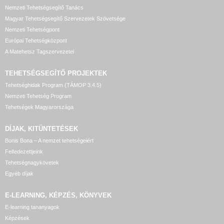
Nemzeti Tehetségsegítő Tanács
Magyar Tehetségsegítő Szervezetek Szövetsége
Nemzeti Tehetségpont
Európai Tehetségközpont
A Matehetsz Tagszervezetei
TEHETSÉGSEGÍTŐ
PROJEKTEK
Tehetséghidak Program (TÁMOP 3.4.5)
Nemzeti Tehetség Program
Tehetségek Magyarországa
DÍJAK, KITÜNTETÉSEK
Bonis Bona – A nemzet tehetségeiért
Felfedezettjeink
Tehetségnagykövetek
Egyéb díjak
E-LEARNING, KÉPZÉS, KÖNYVEK
E-learning tananyagok
Képzések