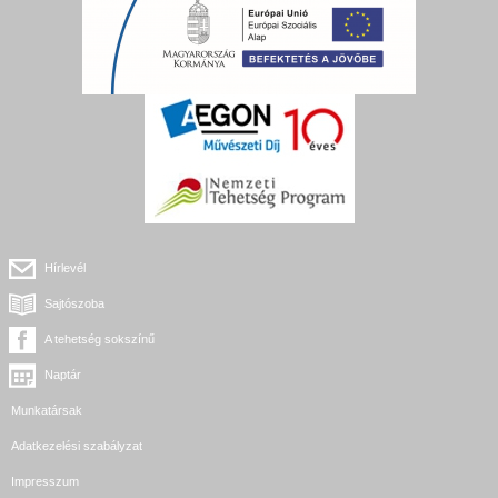
Hírlevél
Sajtószoba
A tehetség sokszínű
Naptár
Munkatársak
Adatkezelési szabályzat
Impresszum