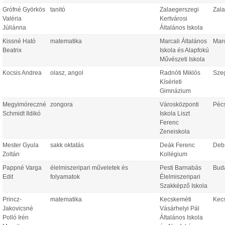
Grófné Györkös
tanitó
Zalaegerszegi
Zal
Valéria
Kertvárosi
Júliánna
Általános Iskola
Kissné Ható
matematika
Marcali Általános
Marc
Beatrix
Iskola és Alapfokú
Művészeti Iskola
Kocsis Andrea
olasz, angol
Radnóti Miklós
Sze
Kísérleti
Gimnázium
Megyimóreczné
zongora
Városközponti
Péc
Schmidt Ildikó
Iskola Liszt
Ferenc
Zeneiskola
Mester Gyula
sakk oktatás
Deák Ferenc
Deb
Zoltán
Kollégium
Pappné Varga
élelmiszeripari műveletek és
Pesti Barnabás
Bud
Edit
folyamatok
Élelmiszeripari
Szakképző Iskola
Princz-
matematika
Kecskeméti
Kec
Jakovicsné
Vásárhelyi Pál
Polló Irén
Általános Iskola