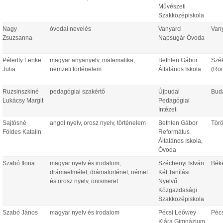
Művészeti
Szakközépiskola
Nagy
óvodai nevelés
Vanyarci
Van
Zsuzsanna
Napsugár Óvoda
Péterffy Lenke
magyar anyanyelv, matematika,
Bethlen Gábor
Szé
Julia
nemzeti történelem
Általános Iskola
(Ro
Ruzsinszkiné
pedagógiai szakértő
Újbudai
Bud
Lukácsy Margit
Pedagógiai
Intézet
Sajtósné
angol nyelv, orosz nyelv, történelem
Bethlen Gábor
Törö
Földes Katalin
Református
Általános Iskola,
Óvoda
Szabó Ilona
magyar nyelv és irodalom,
Széchenyi István
Bék
drámaelmélet, drámatörténet, német
Két Tanítási
és orosz nyelv, önismeret
Nyelvű
Közgazdasági
Szakközépiskola
Szabó János
magyar nyelv és irodalom
Pécsi Leőwey
Péc
Klára Gimnázium