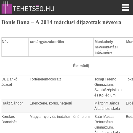
Bonis Bona – A 2014 márciusi díjazottak névsora
Név
tantárgy/szakterület
Munkahely
Mun
neve/oktatási
intézmény
Életműdíj
Dr. Dankó
Történelem-földrajz
Tokaji Ferenc
Toka
József
Gimnázium,
Szakközépiskola
és Kollégium
Haáz Sándor
Ének-zene, kórus, hegedű
Mártonffi János
Erd
Általános Iskola
Kerekes
Magyar nyelv és irodalom-történelem
Baár-Madas
Bud
Barnabás
Református
Gimnázium,
Általános Iskola