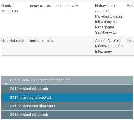
Somlyó
magyar, orosz és német nyelv
Hubay Jenő
Bud
Magdolna
Alapfokú
Művészetoktatási
Intézmény és
Pedagógiai
Szakkönyvtár
Szili Gabriella
gordonka, gitár
Allegro Alapfokú
Páp
Művészetoktatási
Intézmény
Bonis Bona – A nemzet tehetségeiért
2014 májusi díjazottak
2014 márciusi díjazottak
2013 augusztusi díjazottak
2013 májusi díjazottak