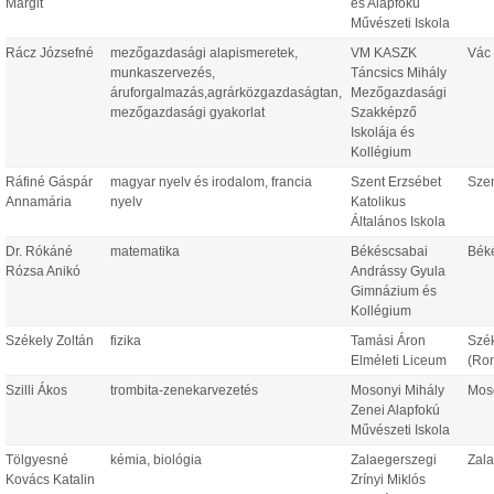
Margit
és Alapfokú
Művészeti Iskola
Rácz Józsefné
mezőgazdasági alapismeretek,
VM KASZK
Vác
munkaszervezés,
Táncsics Mihály
áruforgalmazás,agrárközgazdaságtan,
Mezőgazdasági
mezőgazdasági gyakorlat
Szakképző
Iskolája és
Kollégium
Ráfiné Gáspár
magyar nyelv és irodalom, francia
Szent Erzsébet
Sze
Annamária
nyelv
Katolikus
Általános Iskola
Dr. Rókáné
matematika
Békéscsabai
Bék
Rózsa Anikó
Andrássy Gyula
Gimnázium és
Kollégium
Székely Zoltán
fizika
Tamási Áron
Szé
Elméleti Liceum
(Ro
Szilli Ákos
trombita-zenekarvezetés
Mosonyi Mihály
Mos
Zenei Alapfokú
Művészeti Iskola
Tölgyesné
kémia, biológia
Zalaegerszegi
Zal
Kovács Katalin
Zrínyi Miklós