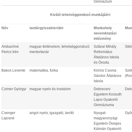
Gimnázium
Kiváló tehetséggondozó munkájáért
Név
tantárgy/szakterület
Munkahely
Mun
neve/oktatási
intézmény
Ambachné
magyar-történelem, tehetséggondozó
Sztárai Mihály
Sikl
Perics Irén
mentortanár
Református
Általános Iskola
és Óvoda
Bakos Levente
matematika, fizika
Körösi Csoma
Szé
Sándor Általános
(Ro
Iskola
Czimer Györgyi
magyar nyelv és irodalom
Debreceni
Deb
Egyetem Kossuth
Lajos Gyakorló
Gimnáziuma
Csenger
angol nyelv, igazgató, tanító
Nyugat-
Győ
Lajosné
magyarországi
Egyetem Öveges
Kálmán Gyakorló