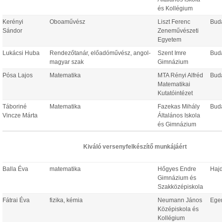
és Kollégium
Kerényi
Oboaművész
Liszt Ferenc
Bud
Sándor
Zeneművészeti
Egyetem
Lukácsi Huba
Rendezőtanár, előadóművész, angol-
Szent Imre
Bud
magyar szak
Gimnázium
Pósa Lajos
Matematika
MTA Rényi Alfréd
Bud
Matematikai
Kutatóintézet
Táboriné
Matematika
Fazekas Mihály
Bud
Vincze Márta
Általános Iskola
és Gimnázium
Kiváló versenyfelkészítő munkájáért
Balla Éva
matematika
Hőgyes Endre
Haj
Gimnázium és
Szakközépiskola
Fátrai Éva
fizika, kémia
Neumann János
Ege
Középiskola és
Kollégium