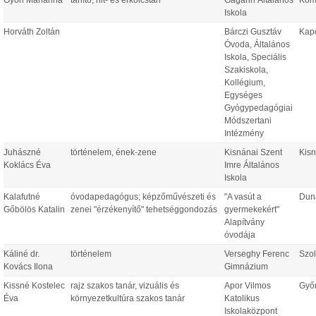
Győri Marianna
tanító, hit- és erkölcstan
Gagarin Általános
Kom
Iskola
Horváth Zoltán
Bárczi Gusztáv
Kap
Óvoda, Általános
Iskola, Speciális
Szakiskola,
Kollégium,
Egységes
Gyógypedagógiai
Módszertani
Intézmény
Juhászné
történelem, ének-zene
Kisnánai Szent
Kis
Koklács Éva
Imre Általános
Iskola
Kalafutné
óvodapedagógus; képzőművészeti és
"A vasút a
Dun
Gőbölös Katalin
zenei "érzékenyítő" tehetséggondozás
gyermekekért"
Alapítvány
óvodája
Káliné dr.
történelem
Verseghy Ferenc
Szo
Kovács Ilona
Gimnázium
Kissné Kostelec
rajz szakos tanár, vizuális és
Apor Vilmos
Győ
Éva
környezetkultúra szakos tanár
Katolikus
Iskolaközpont