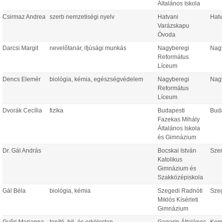
Általános Iskola
Csirmaz Andrea
szerb nemzetiségi nyelv
Hatvani
Hat
Varázskapu
Óvoda
Darcsi Margit
nevelőtanár, ifjúsági munkás
Nagyberegi
Nag
Református
Líceum
Dencs Elemér
biológia, kémia, egészségvédelem
Nagyberegi
Nag
Református
Líceum
Dvorák Cecília
fizika
Budapesti
Bud
Fazekas Mihály
Általános Iskola
és Gimnázium
Dr. Gál András
Bocskai István
Sze
Katolikus
Gimnázium és
Szakközépiskola
Gál Béla
biológia, kémia
Szegedi Radnóti
Sze
Miklós Kísérleti
Gimnázium