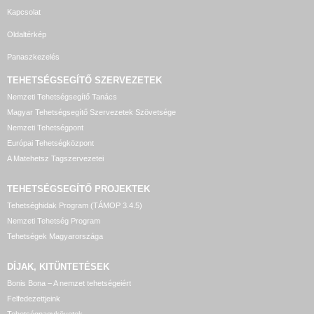
Kapcsolat
Oldaltérkép
Panaszkezelés
TEHETSÉGSEGÍTŐ SZERVEZETEK
Nemzeti Tehetségsegítő Tanács
Magyar Tehetségsegítő Szervezetek Szövetsége
Nemzeti Tehetségpont
Európai Tehetségközpont
A Matehetsz Tagszervezetei
TEHETSÉGSEGÍTŐ
PROJEKTEK
Tehetséghidak Program (TÁMOP 3.4.5)
Nemzeti Tehetség Program
Tehetségek Magyarországa
DÍJAK, KITÜNTETÉSEK
Bonis Bona – A nemzet tehetségeiért
Felfedezettjeink
Tehetségnagykövetek