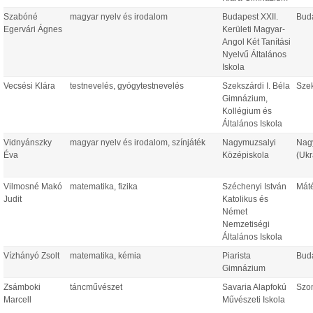
Szabóné
magyar nyelv és irodalom
Budapest XXII.
Bud
Egervári Ágnes
Kerületi Magyar-
Angol Két Tanítási
Nyelvű Általános
Iskola
Vecsési Klára
testnevelés, gyógytestnevelés
Szekszárdi I. Béla
Sze
Gimnázium,
Kollégium és
Általános Iskola
Vidnyánszky
magyar nyelv és irodalom, színjáték
Nagymuzsalyi
Nag
Éva
Középiskola
(Ukr
Vilmosné Makó
matematika, fizika
Széchenyi István
Mát
Judit
Katolikus és
Német
Nemzetiségi
Általános Iskola
Vízhányó Zsolt
matematika, kémia
Piarista
Bud
Gimnázium
Zsámboki
táncművészet
Savaria Alapfokú
Szo
Marcell
Művészeti Iskola