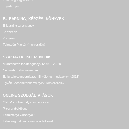
Egyéb díjak
E-LEARNING, KÉPZÉS, KÖNYVEK
E-learning tananyagok
Képzések
Könyvek
Tehetség Piactér (mentorálás)
SZAKMAI KONFERENCIÁK
A Matehetsz tehetségnapjai (2010 - 2024)
Nemzetközi konferenciák
Ez is tehetséggondozás! Elmélet és módszerek (2013)
Egyéb, további rendezvények, konferenciák
ONLINE SZOLGÁLTATÁSOK
OPER - online pályázati rendszer
Programbeküldés
Tanulmányi versenyek
Tehetség hálózat – online adatkezelő