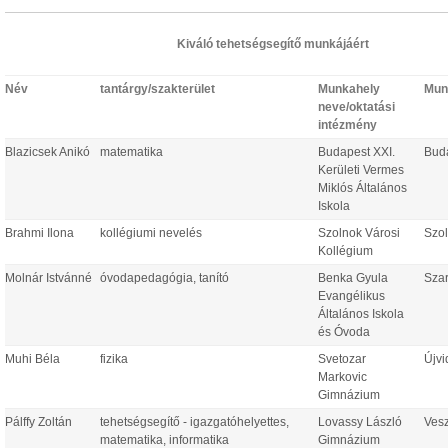
Kiváló tehetségsegítő munkájáért
Név
tantárgy/szakterület
Munkahely
Mun
neve/oktatási
intézmény
Blazicsek Anikó
matematika
Budapest XXI.
Bud
Kerületi Vermes
Miklós Általános
Iskola
Brahmi Ilona
kollégiumi nevelés
Szolnok Városi
Szo
Kollégium
Molnár Istvánné
óvodapedagógia, tanító
Benka Gyula
Sza
Evangélikus
Általános Iskola
és Óvoda
Muhi Béla
fizika
Svetozar
Újvi
Markovic
Gimnázium
Pálffy Zoltán
tehetségsegítő - igazgatóhelyettes,
Lovassy László
Ves
matematika, informatika
Gimnázium