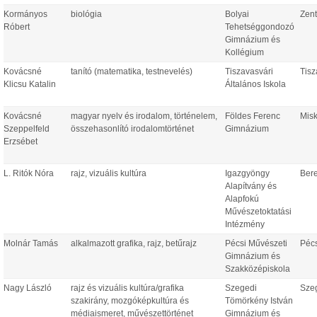
Kormányos
biológia
Bolyai
Zent
Róbert
Tehetséggondozó
Gimnázium és
Kollégium
Kovácsné
tanító (matematika, testnevelés)
Tiszavasvári
Tisz
Klicsu Katalin
Általános Iskola
Kovácsné
magyar nyelv és irodalom, történelem,
Földes Ferenc
Misk
Szeppelfeld
összehasonlító irodalomtörténet
Gimnázium
Erzsébet
L. Ritók Nóra
rajz, vizuális kultúra
Igazgyöngy
Bere
Alapítvány és
Alapfokú
Művészetoktatási
Intézmény
Molnár Tamás
alkalmazott grafika, rajz, betűrajz
Pécsi Művészeti
Péc
Gimnázium és
Szakközépiskola
Nagy László
rajz és vizuális kultúra/grafika
Szegedi
Sze
szakirány, mozgóképkultúra és
Tömörkény István
médiaismeret, művészettörténet
Gimnázium és