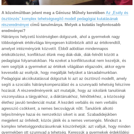
A közelmúltban jelent meg a Géniusz Műhely keretében
Az „Esély és
ösztönzés” komplex tehetségsegítő modell pedagógiai kutatásának
részeredményei
című tanulmánya. Melyek a kutatás legfontosabb
eredményei?
Hátrányos helyzetű kistérségben dolgozunk, ahol a gyermekek nagy
többségének értékvilága lényegesen különbözik attól az értékrendtől,
amelyet intézményünk közvetít. Ebből adódóan mindennapos
értékütközést, konfliktust élünk meg diák-diák, diák-felnőtt között a
pedagógiai folyamatokban. Ha ezeket a konfliktusokat nem kezeljük, és
nem segítjük a gyermeket az értékek világában eligazodni, akkor egyre
kevesebb az esélyük, hogy megállják helyüket a társadalmunkban.
Pedagógiai akciókutatással dolgoztuk ki azt az ösztönző modellt, amely
segíti a szociális hátránykompenzálást és a szunnyadó tehetség felszínre
hozását. A részeredményeink azt mutatják, hogy az iskolánk tanulóinak
viszonyulása a tárgyakhoz, a diáktársakhoz, felnőttekhez, a közösségi
élethez javuló tendenciát mutat. A kezdeti verbális és nem verbális
agresszió csökkent, a nemes becsvágyuk nőtt. Tanulóink alkotó
teljesítménye hazai és nemzetközi sikert is arat. Szabadidejükben
megjelent az önfeledt, közös játék és a nemes versengés. Mindezt a
komplex tehetséggondozásunknak köszönhetjük: azt valljuk, hogy minden
gyermekben ott szunnyad a tehetség. Keressük a gyermekek érdeklődési