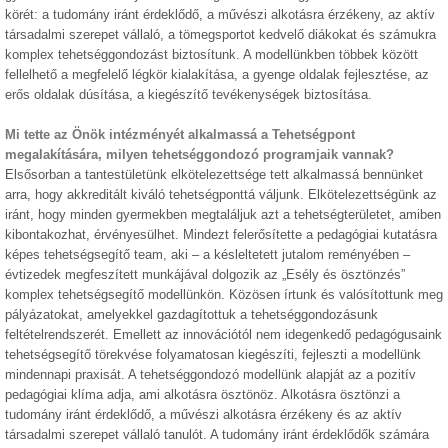
körét: a tudomány iránt érdeklődő, a művészi alkotásra érzékeny, az aktív
társadalmi szerepet vállaló, a tömegsportot kedvelő diákokat és számukra
komplex tehetséggondozást biztosítunk. A modellünkben többek között
fellelhető a megfelelő légkör kialakítása, a gyenge oldalak fejlesztése, az
erős oldalak dúsítása, a kiegészítő tevékenységek biztosítása.
Mi tette az Önök intézményét alkalmassá a Tehetségpont
megalakítására, milyen tehetséggondozó programjaik vannak?
Elsősorban a tantestületünk elkötelezettsége tett alkalmassá bennünket
arra, hogy akkreditált kiváló tehetségponttá váljunk. Elkötelezettségünk az
iránt, hogy minden gyermekben megtaláljuk azt a tehetségterületet, amiben
kibontakozhat, érvényesülhet. Mindezt felerősítette a pedagógiai kutatásra
képes tehetségsegítő team, aki – a késleltetett jutalom reményében –
évtizedek megfeszített munkájával dolgozik az „Esély és ösztönzés”
komplex tehetségsegítő modellünkön. Közösen írtunk és valósítottunk meg
pályázatokat, amelyekkel gazdagítottuk a tehetséggondozásunk
feltételrendszerét. Emellett az innovációtól nem idegenkedő pedagógusaink
tehetségsegítő törekvése folyamatosan kiegészíti, fejleszti a modellünk
mindennapi praxisát. A tehetséggondozó modellünk alapját az a pozitív
pedagógiai klíma adja, ami alkotásra ösztönöz. Alkotásra ösztönzi a
tudomány iránt érdeklődő, a művészi alkotásra érzékeny és az aktív
társadalmi szerepet vállaló tanulót. A tudomány iránt érdeklődők számára