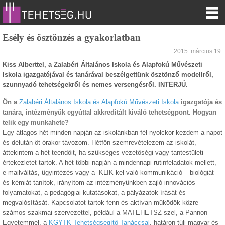
Esély és ösztönzés a gyakorlatban
2015. március 19.
Kiss Alberttel, a Zalabéri Általános Iskola és Alapfokú Művészeti
Iskola igazgatójával és tanárával beszélgettünk ösztönző modellről,
szunnyadó tehetségekről és nemes versengésről. INTERJÚ.
Ön a
Zalabéri Általános Iskola és Alapfokú Művészeti Iskola
igazgatója és
tanára, intézményük egyúttal akkreditált kiváló tehetségpont. Hogyan
telik egy munkahete?
Egy átlagos hét minden napján az iskolánkban fél nyolckor kezdem a napot
és délután öt órakor távozom. Hétfőn szemrevételezem az iskolát,
áttekintem a hét teendőit, ha szükséges vezetőségi vagy tantestületi
értekezletet tartok. A hét többi napján a mindennapi rutinfeladatok mellett, –
e-mailváltás, ügyintézés vagy a KLIK-kel való kommunikáció – biológiát
és kémiát tanítok, irányítom az intézményünkben zajló innovációs
folyamatokat, a pedagógiai kutatásokat, a pályázatok írását és
megvalósítását. Kapcsolatot tartok fenn és aktívan működök közre
számos szakmai szervezettel, például a MATEHETSZ-szel, a Pannon
Egyetemmel, a
KGYTK Tehetségsegítő Tanáccsal
, határon túli magyar és