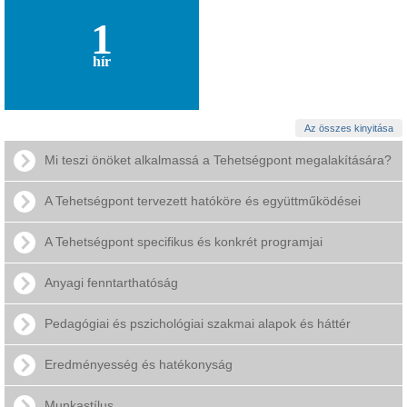
1
hír
Az összes kinyitása
Mi teszi önöket alkalmassá a Tehetségpont megalakítására?
A Tehetségpont tervezett hatóköre és együttműködései
A Tehetségpont specifikus és konkrét programjai
Anyagi fenntarthatóság
Pedagógiai és pszichológiai szakmai alapok és háttér
Eredményesség és hatékonyság
Munkastílus