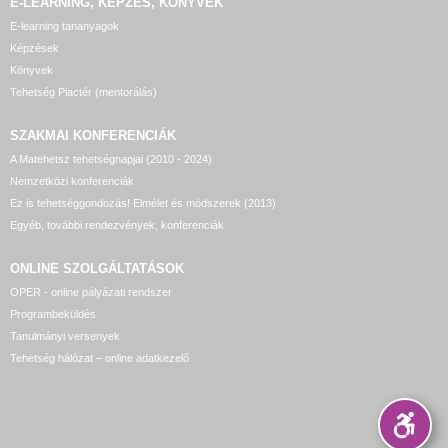
E-LEARNING, KÉPZÉS, KÖNYVEK
E-learning tananyagok
Képzések
Könyvek
Tehetség Piactér (mentorálás)
SZAKMAI KONFERENCIÁK
A Matehetsz tehetségnapjai (2010 - 2024)
Nemzetközi konferenciák
Ez is tehetséggondozás! Elmélet és módszerek (2013)
Egyéb, további rendezvények, konferenciák
ONLINE SZOLGÁLTATÁSOK
OPER - online pályázati rendszer
Programbeküldés
Tanulmányi versenyek
Tehetség hálózat – online adatkezelő