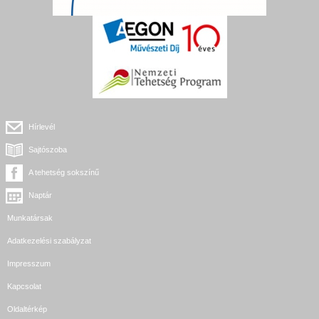
Hírlevél
Sajtószoba
A tehetség sokszínű
Naptár
Munkatársak
Adatkezelési szabályzat
Impresszum
Kapcsolat
Oldaltérkép