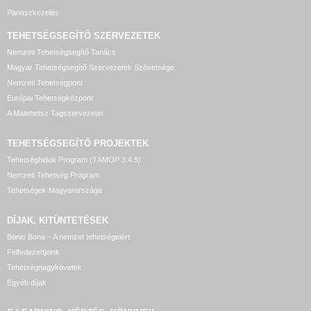
Panaszkezelés
TEHETSÉGSEGÍTŐ SZERVEZETEK
Nemzeti Tehetségsegítő Tanács
Magyar Tehetségsegítő Szervezetek Szövetsége
Nemzeti Tehetségpont
Európai Tehetségközpont
A Matehetsz Tagszervezetei
TEHETSÉGSEGÍTŐ
PROJEKTEK
Tehetséghidak Program (TÁMOP 3.4.5)
Nemzeti Tehetség Program
Tehetségek Magyarországa
DÍJAK, KITÜNTETÉSEK
Bonis Bona – A nemzet tehetségeiért
Felfedezettjeink
Tehetségnagykövetek
Egyéb díjak