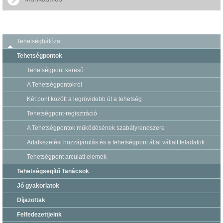
Tehetséghálózat
Tehetségpontok
Tehetségpont kereső
A Tehetségpontokról
Két pont között a legrövidebb út a tehetség
Tehetségpont-regisztráció
A Tehetségpontok működésének szabályrendszere
Adatkezelési hozzájárulás és a tehetségpont által vállalt feladatok
Tehetségpont arculati elemek
Tehetségsegítő Tanácsok
Jó gyakorlatok
Díjazottak
Felfedezettjeink