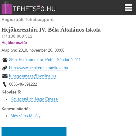
Regisztrált Tehetségpont
Hejőkeresztúri IV. Béla Általános Iskola
TP 130 000 912
Hejőkeresztúr
Alapítva:
2010. november 20. 00:00
3597 Hejőkeresztúr, Petőfi Sándor út 111.
http://www.hejokereszturiskola.hu
k.nagy.emese@t-online.hu
0036-46-391222
Képviselő:
Kovácsné dr. Nagy Emese
Kapcsolattartó:
Mészáros Mihály