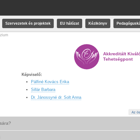
Szervezetek és projektek
EU hálózat
Kézikönyv
Pedagóguská
ázium
Akkreditált Kivál
Tehetségpont
Képviselő:
Pálfiné Kovács Erika
Sillár Barbara
Dr. Jánossyné dr. Solt Anna
Az ös
ására?
i