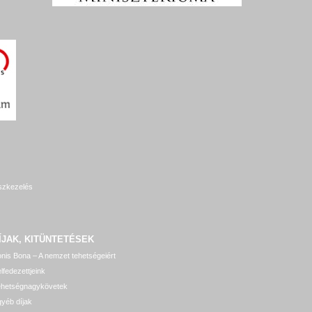
szkezelés
ÍJAK, KITÜNTETÉSEK
nis Bona – A nemzet tehetségeiért
lfedezettjeink
ehetségnagykövetek
yéb díjak