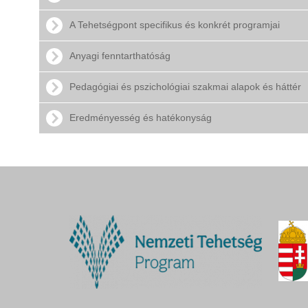
A Tehetségpont specifikus és konkrét programjai
Anyagi fenntarthatóság
Pedagógiai és pszichológiai szakmai alapok és háttér
Eredményesség és hatékonyság