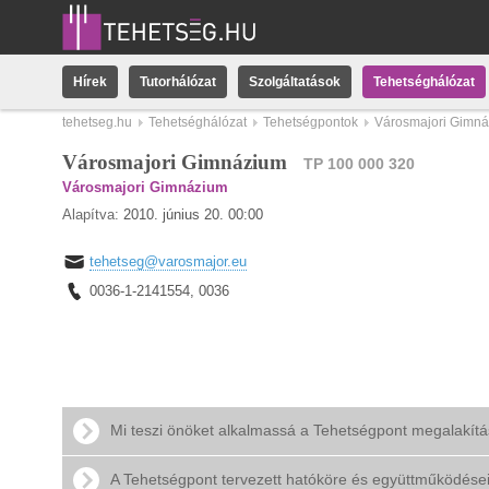
Hírek
Tutorhálózat
Szolgáltatások
Tehetséghálózat
tehetseg.hu
Tehetséghálózat
Tehetségpontok
Városmajori Gimn
Városmajori Gimnázium
TP 100 000 320
Városmajori Gimnázium
Alapítva:
2010. június 20. 00:00
tehetseg@varosmajor.eu
0036-1-2141554, 0036
Mi teszi önöket alkalmassá a Tehetségpont megalakít
A Tehetségpont tervezett hatóköre és együttműködése