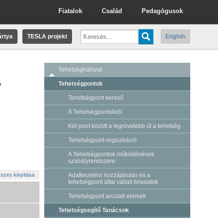
Fiatalok
Család
Pedagógusok
rtya
TESLA projekt
English
Tehetséghálózat
ó
Tehetségpontok
Tehetségpont kereső
A Tehetségpontokról
Két pont között a legrövidebb út a tehetség
Tehetségpont-regisztráció
A Tehetségpontok működésének
szabályrendszere
szes kinyitása
Adatkezelési hozzájárulás és a
tehetségpont által vállalt feladatok
Tehetségpont arculati elemek
Tehetségsegítő Tanácsok