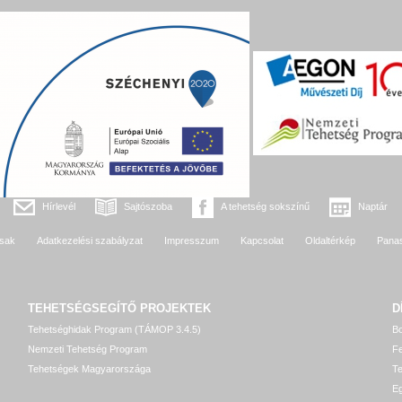
Hírlevél
Sajtószoba
A tehetség sokszínű
Naptár
sak
Adatkezelési szabályzat
Impresszum
Kapcsolat
Oldaltérkép
Pana
TEHETSÉGSEGÍTŐ
PROJEKTEK
D
Tehetséghidak Program (TÁMOP 3.4.5)
Bo
Nemzeti Tehetség Program
Fe
Tehetségek Magyarországa
T
Eg