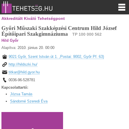
Akkreditált Kiváló Tehetségpont
Győri Műszaki Szakképzési Centrum Hild József
Építőipari Szakgimnáziuma
TP 100 000 562
Hild Győr
Alapítva:
2010. június 20. 00:00
9021 Győr, Szent István út 1. ,Postai: 9002, Győr Pf. 63)
http://hildszki.hu/
titkar@hild.gyor.hu
0036-96-528781
Kapcsolattartó:
Józsa Tamás
Sándorné Szeredi Éva