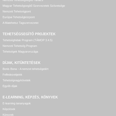
Magyar Tehetségsegítő Szervezetek Szövetsége
Nemzeti Tehetségpont
Európai Tehetségközpont
A Matehetsz Tagszervezetei
TEHETSÉGSEGÍTŐ
PROJEKTEK
Tehetséghidak Program (TÁMOP 3.4.5)
Nemzeti Tehetség Program
Tehetségek Magyarországa
DÍJAK, KITÜNTETÉSEK
Bonis Bona – A nemzet tehetségeiért
Felfedezettjeink
Tehetségnagykövetek
Egyéb díjak
E-LEARNING, KÉPZÉS, KÖNYVEK
E-learning tananyagok
Képzések
Könyvek