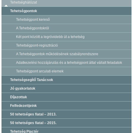
Tehetséghálózat
Tehetségpontok
Tehetségpont kereső
A Tehetségpontokról
Két pont között a legrövidebb út a tehetség
Tehetségpont-regisztráció
A Tehetségpontok működésének szabályrendszere
Adatkezelési hozzájárulás és a tehetségpont által vállalt feladatok
Tehetségpont arculati elemek
Tehetségsegítő Tanácsok
Jó gyakorlatok
Díjazottak
Felfedezettjeink
50 tehetséges fiatal – 2013.
50 tehetséges fiatal – 2015.
Tehetség Piactér