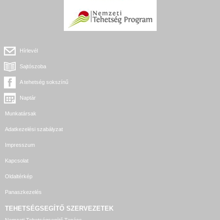
Hírlevél
Sajtószoba
A tehetség sokszínű
Naptár
Munkatársak
Adatkezelési szabályzat
Impresszum
Kapcsolat
Oldaltérkép
Panaszkezelés
TEHETSÉGSEGÍTŐ SZERVEZETEK
Nemzeti Tehetségsegítő Tanács