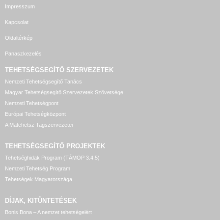
Impresszum
Kapcsolat
Oldaltérkép
Panaszkezelés
TEHETSÉGSEGÍTŐ SZERVEZETEK
Nemzeti Tehetségsegítő Tanács
Magyar Tehetségsegítő Szervezetek Szövetsége
Nemzeti Tehetségpont
Európai Tehetségközpont
A Matehetsz Tagszervezetei
TEHETSÉGSEGÍTŐ
PROJEKTEK
Tehetséghidak Program (TÁMOP 3.4.5)
Nemzeti Tehetség Program
Tehetségek Magyarországa
DÍJAK, KITÜNTETÉSEK
Bonis Bona – A nemzet tehetségeiért