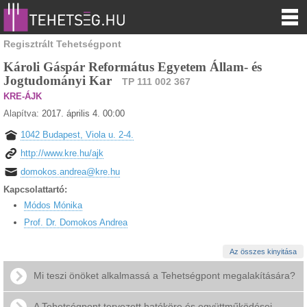
Regisztrált Tehetségpont
Károli Gáspár Református Egyetem Állam- és
Jogtudományi Kar
TP 111 002 367
KRE-ÁJK
Alapítva:
2017. április 4. 00:00
1042 Budapest, Viola u. 2-4.
http://www.kre.hu/ajk
domokos.andrea@kre.hu
Kapcsolattartó:
Módos Mónika
Prof. Dr. Domokos Andrea
Az összes kinyitása
Mi teszi önöket alkalmassá a Tehetségpont megalakítására?
A Tehetségpont tervezett hatóköre és együttműködései