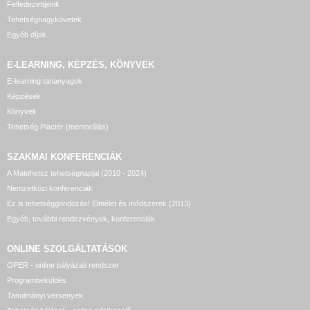
Felfedezettjeink
Tehetségnagykövetek
Egyéb díjak
E-LEARNING, KÉPZÉS, KÖNYVEK
E-learning tananyagok
Képzések
Könyvek
Tehetség Piactér (mentorálás)
SZAKMAI KONFERENCIÁK
A Matehetsz tehetségnapjai (2010 - 2024)
Nemzetközi konferenciák
Ez is tehetséggondozás! Elmélet és módszerek (2013)
Egyéb, további rendezvények, konferenciák
ONLINE SZOLGÁLTATÁSOK
OPER - online pályázati rendszer
Programbeküldés
Tanulmányi versenyek