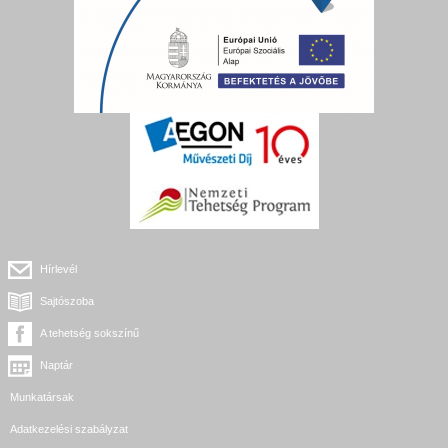
Hírlevél
Sajtószoba
A tehetség sokszínű
Naptár
Munkatársak
Adatkezelési szabályzat