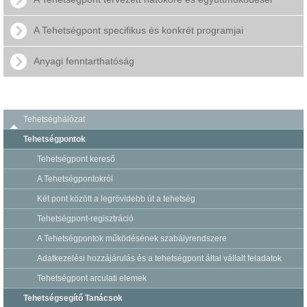
A Tehetségpont specifikus és konkrét programjai
Anyagi fenntarthatóság
Tehetséghálózat
Tehetségpontok
Tehetségpont kereső
A Tehetségpontokról
Két pont között a legrövidebb út a tehetség
Tehetségpont-regisztráció
A Tehetségpontok működésének szabályrendszere
Adatkezelési hozzájárulás és a tehetségpont által vállalt feladatok
Tehetségpont arculati elemek
Tehetségsegítő Tanácsok