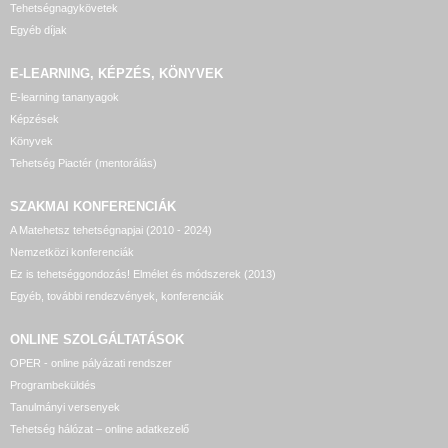
Tehetségnagykövetek
Egyéb díjak
E-LEARNING, KÉPZÉS, KÖNYVEK
E-learning tananyagok
Képzések
Könyvek
Tehetség Piactér (mentorálás)
SZAKMAI KONFERENCIÁK
A Matehetsz tehetségnapjai (2010 - 2024)
Nemzetközi konferenciák
Ez is tehetséggondozás! Elmélet és módszerek (2013)
Egyéb, további rendezvények, konferenciák
ONLINE SZOLGÁLTATÁSOK
OPER - online pályázati rendszer
Programbeküldés
Tanulmányi versenyek
Tehetség hálózat – online adatkezelő