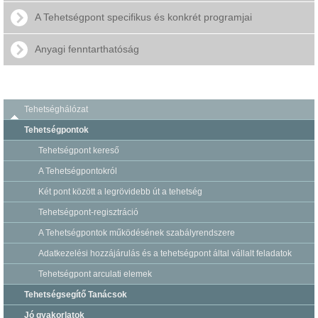
A Tehetségpont specifikus és konkrét programjai
Anyagi fenntarthatóság
Tehetséghálózat
Tehetségpontok
Tehetségpont kereső
A Tehetségpontokról
Két pont között a legrövidebb út a tehetség
Tehetségpont-regisztráció
A Tehetségpontok működésének szabályrendszere
Adatkezelési hozzájárulás és a tehetségpont által vállalt feladatok
Tehetségpont arculati elemek
Tehetségsegítő Tanácsok
Jó gyakorlatok