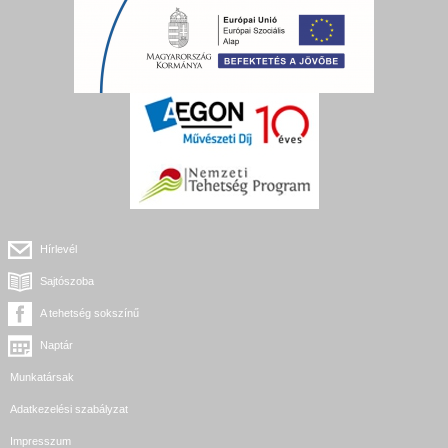
Hírlevél
Sajtószoba
A tehetség sokszínű
Naptár
Munkatársak
Adatkezelési szabályzat
Impresszum