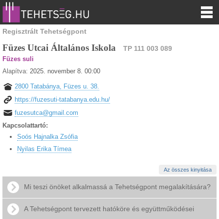
Regisztrált Tehetségpont
Füzes Utcai Általános Iskola
TP 111 003 089
Füzes suli
Alapítva:
2025. november 8. 00:00
2800 Tatabánya, Füzes u. 38.
https://fuzesuti-tatabanya.edu.hu/
fuzesutca@gmail.com
Kapcsolattartó:
Soós Hajnalka Zsófia
Nyilas Erika Tímea
Az összes kinyitása
Mi teszi önöket alkalmassá a Tehetségpont megalakítására?
A Tehetségpont tervezett hatóköre és együttműködései