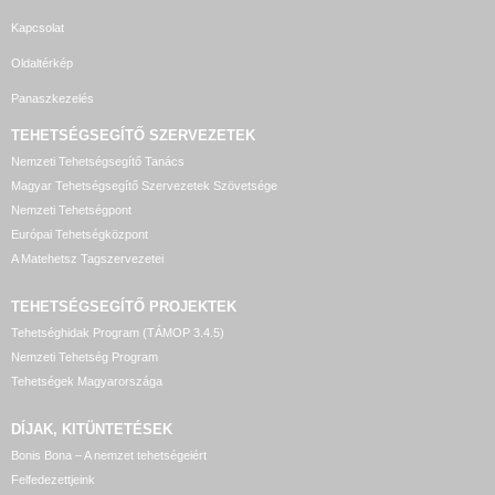
Kapcsolat
Oldaltérkép
Panaszkezelés
TEHETSÉGSEGÍTŐ SZERVEZETEK
Nemzeti Tehetségsegítő Tanács
Magyar Tehetségsegítő Szervezetek Szövetsége
Nemzeti Tehetségpont
Európai Tehetségközpont
A Matehetsz Tagszervezetei
TEHETSÉGSEGÍTŐ
PROJEKTEK
Tehetséghidak Program (TÁMOP 3.4.5)
Nemzeti Tehetség Program
Tehetségek Magyarországa
DÍJAK, KITÜNTETÉSEK
Bonis Bona – A nemzet tehetségeiért
Felfedezettjeink