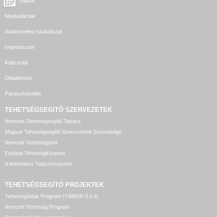
Naptár
Munkatársak
Adatkezelési szabályzat
Impresszum
Kapcsolat
Oldaltérkép
Panaszkezelés
TEHETSÉGSEGÍTŐ SZERVEZETEK
Nemzeti Tehetségsegítő Tanács
Magyar Tehetségsegítő Szervezetek Szövetsége
Nemzeti Tehetségpont
Európai Tehetségközpont
A Matehetsz Tagszervezetei
TEHETSÉGSEGÍTŐ
PROJEKTEK
Tehetséghidak Program (TÁMOP 3.4.5)
Nemzeti Tehetség Program