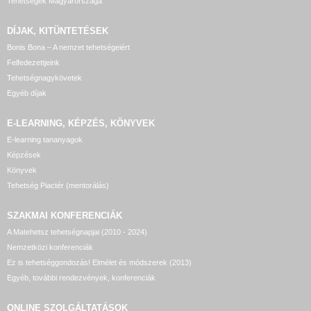
Tehetségek Magyarországa
DÍJAK, KITÜNTETÉSEK
Bonis Bona – A nemzet tehetségeiért
Felfedezettjeink
Tehetségnagykövetek
Egyéb díjak
E-LEARNING, KÉPZÉS, KÖNYVEK
E-learning tananyagok
Képzések
Könyvek
Tehetség Piactér (mentorálás)
SZAKMAI KONFERENCIÁK
A Matehetsz tehetségnapjai (2010 - 2024)
Nemzetközi konferenciák
Ez is tehetséggondozás! Elmélet és módszerek (2013)
Egyéb, további rendezvények, konferenciák
ONLINE SZOLGÁLTATÁSOK