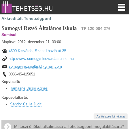
Akkreditált Tehetségpont
Somogyi Rezső Általános Iskola
TP 120 004 276
Somisuli
Alapítva:
2012. december 21. 00:00
4600 Kisvárda, Szent László út 35.
http://www.somogyi-kisvarda.sulinet.hu
somogyirezsoaltisk@gmail.com
0036-45-415051
Képviselő:
Tamásné Dicső Ágnes
Kapcsolattartó:
Sándor Csilla Judit
Az összes kinyitása
Mi teszi önöket alkalmassá a Tehetségpont megalakítására?