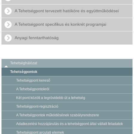
A Tehetségpont tervezett hatóköre és együttműködései
A Tehetségpont specifikus és konkrét programjai
Anyagi fenntarthatóság
Tehetséghálózat
Tehetségpontok
Tehetségpont kereső
A Tehetségpontokról
Két pont között a legrövidebb út a tehetség
Tehetségpont-regisztráció
A Tehetségpontok működésének szabályrendszere
Adatkezelési hozzájárulás és a tehetségpont által vállalt feladatok
Tehetségpont arculati elemek