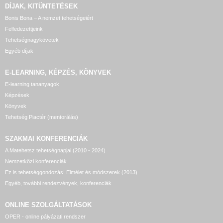
DÍJAK, KITÜNTETÉSEK
Bonis Bona – A nemzet tehetségeiért
Felfedezettjeink
Tehetségnagykövetek
Egyéb díjak
E-LEARNING, KÉPZÉS, KÖNYVEK
E-learning tananyagok
Képzések
Könyvek
Tehetség Piactér (mentorálás)
SZAKMAI KONFERENCIÁK
A Matehetsz tehetségnapjai (2010 - 2024)
Nemzetközi konferenciák
Ez is tehetséggondozás! Elmélet és módszerek (2013)
Egyéb, további rendezvények, konferenciák
ONLINE SZOLGÁLTATÁSOK
OPER - online pályázati rendszer