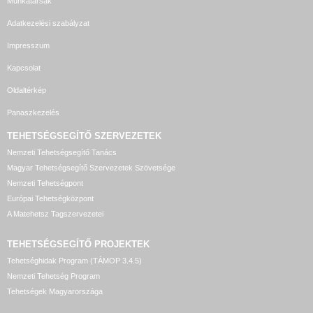
Munkatársak
Adatkezelési szabályzat
Impresszum
Kapcsolat
Oldaltérkép
Panaszkezelés
TEHETSÉGSEGÍTŐ SZERVEZETEK
Nemzeti Tehetségsegítő Tanács
Magyar Tehetségsegítő Szervezetek Szövetsége
Nemzeti Tehetségpont
Európai Tehetségközpont
A Matehetsz Tagszervezetei
TEHETSÉGSEGÍTŐ
PROJEKTEK
Tehetséghidak Program (TÁMOP 3.4.5)
Nemzeti Tehetség Program
Tehetségek Magyarországa