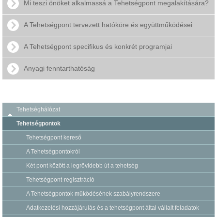
Mi teszi önöket alkalmassá a Tehetségpont megalakítására?
A Tehetségpont tervezett hatóköre és együttműködései
A Tehetségpont specifikus és konkrét programjai
Anyagi fenntarthatóság
Tehetséghálózat
Tehetségpontok
Tehetségpont kereső
A Tehetségpontokról
Két pont között a legrövidebb út a tehetség
Tehetségpont-regisztráció
A Tehetségpontok működésének szabályrendszere
Adatkezelési hozzájárulás és a tehetségpont által vállalt feladatok