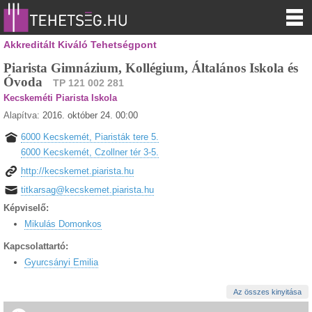
Akkreditált Kiváló Tehetségpont
Piarista Gimnázium, Kollégium, Általános Iskola és
Óvoda
TP 121 002 281
Kecskeméti Piarista Iskola
Alapítva:
2016. október 24. 00:00
6000 Kecskemét, Piaristák tere 5.
6000 Kecskemét, Czollner tér 3-5.
http://kecskemet.piarista.hu
titkarsag@kecskemet.piarista.hu
Képviselő:
Mikulás Domonkos
Kapcsolattartó:
Gyurcsányi Emilia
Az összes kinyitása