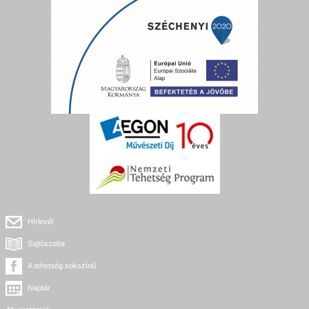
Hírlevél
Sajtószoba
A tehetség sokszínű
Naptár