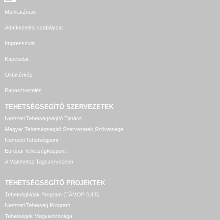
Munkatársak
Adatkezelési szabályzat
Impresszum
Kapcsolat
Oldaltérkép
Panaszkezelés
TEHETSÉGSEGÍTŐ SZERVEZETEK
Nemzeti Tehetségsegítő Tanács
Magyar Tehetségsegítő Szervezetek Szövetsége
Nemzeti Tehetségpont
Európai Tehetségközpont
A Matehetsz Tagszervezetei
TEHETSÉGSEGÍTŐ
PROJEKTEK
Tehetséghidak Program (TÁMOP 3.4.5)
Nemzeti Tehetség Program
Tehetségek Magyarországa