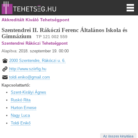
Akkreditált Kiváló Tehetségpont
Szentendrei II. Rákóczi Ferenc Általános Iskola és
Gimnázium
TP 121 002 559
Szentendrei Rákóczi Tehetségpont
Alapítva:
2018. szeptember 19. 00:00
2000 Szentendre, Rákóczi u. 6.
http://www.sziirfig.hu
toldi.eniko@gmail.com
Kapcsolattartó:
Szent-Királyi Ágnes
Ruskó Rita
Hurton Emese
Nagy Luca
Toldi Enikő
Az összes kinyitása