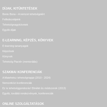
DÍJAK, KITÜNTETÉSEK
Bonis Bona – A nemzet tehetségeiért
Felfedezettjeink
Tehetségnagykövetek
Egyéb díjak
E-LEARNING, KÉPZÉS, KÖNYVEK
E-learning tananyagok
Képzések
Könyvek
Tehetség Piactér (mentorálás)
SZAKMAI KONFERENCIÁK
A Matehetsz tehetségnapjai (2010 - 2024)
Nemzetközi konferenciák
Ez is tehetséggondozás! Elmélet és módszerek (2013)
Egyéb, további rendezvények, konferenciák
ONLINE SZOLGÁLTATÁSOK