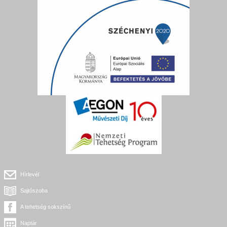
Hírlevél
Sajtószoba
A tehetség sokszínű
Naptár