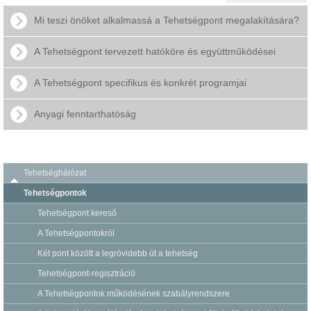
Mi teszi önöket alkalmassá a Tehetségpont megalakítására?
A Tehetségpont tervezett hatóköre és együttműködései
A Tehetségpont specifikus és konkrét programjai
Anyagi fenntarthatóság
Tehetséghálózat
Tehetségpontok
Tehetségpont kereső
A Tehetségpontokról
Két pont között a legrövidebb út a tehetség
Tehetségpont-regisztráció
A Tehetségpontok működésének szabályrendszere