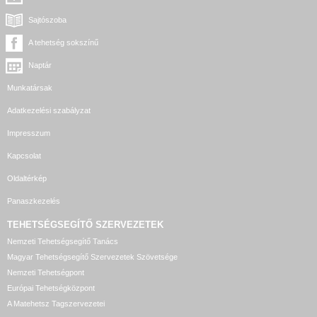
Sajtószoba
A tehetség sokszínű
Naptár
Munkatársak
Adatkezelési szabályzat
Impresszum
Kapcsolat
Oldaltérkép
Panaszkezelés
TEHETSÉGSEGÍTŐ SZERVEZETEK
Nemzeti Tehetségsegítő Tanács
Magyar Tehetségsegítő Szervezetek Szövetsége
Nemzeti Tehetségpont
Európai Tehetségközpont
A Matehetsz Tagszervezetei