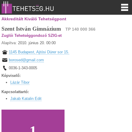
Akkreditált Kiváló Tehetségpont
Szent István Gimnázium
TP 140 000 366
Zuglói Tehetséggondozó SZIG-et
Alapítva:
2010. június 20. 00:00
1145 Budapest, Ajtósi Dürer sor 15.
borosed@gmail.com
0036-1-343-0005
Képviselő:
Lázár Tibor
Kapcsolattartó:
Jakab Katalin Edit
1