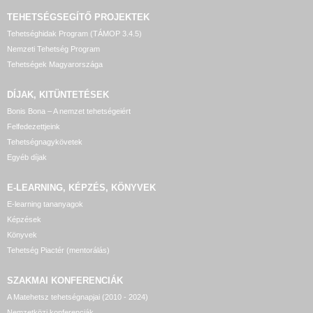
TEHETSÉGSEGÍTŐ
PROJEKTEK
Tehetséghidak Program (TÁMOP 3.4.5)
Nemzeti Tehetség Program
Tehetségek Magyarországa
DÍJAK, KITÜNTETÉSEK
Bonis Bona – A nemzet tehetségeiért
Felfedezettjeink
Tehetségnagykövetek
Egyéb díjak
E-LEARNING, KÉPZÉS, KÖNYVEK
E-learning tananyagok
Képzések
Könyvek
Tehetség Piactér (mentorálás)
SZAKMAI KONFERENCIÁK
A Matehetsz tehetségnapjai (2010 - 2024)
Nemzetközi konferenciák