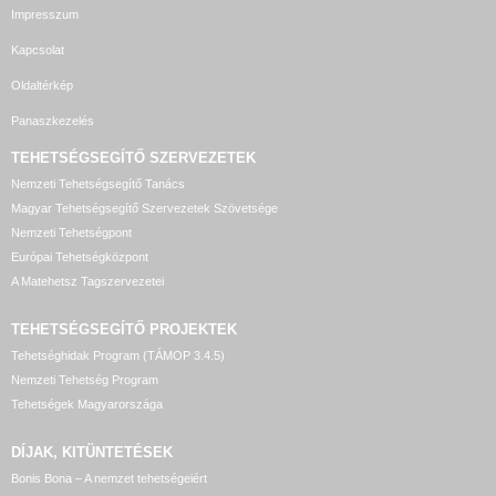
Impresszum
Kapcsolat
Oldaltérkép
Panaszkezelés
TEHETSÉGSEGÍTŐ SZERVEZETEK
Nemzeti Tehetségsegítő Tanács
Magyar Tehetségsegítő Szervezetek Szövetsége
Nemzeti Tehetségpont
Európai Tehetségközpont
A Matehetsz Tagszervezetei
TEHETSÉGSEGÍTŐ
PROJEKTEK
Tehetséghidak Program (TÁMOP 3.4.5)
Nemzeti Tehetség Program
Tehetségek Magyarországa
DÍJAK, KITÜNTETÉSEK
Bonis Bona – A nemzet tehetségeiért