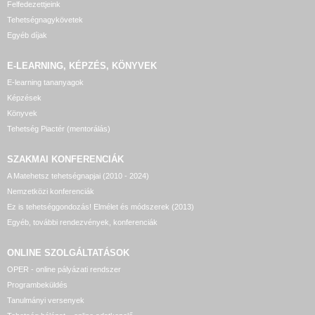
Felfedezettjeink
Tehetségnagykövetek
Egyéb díjak
E-LEARNING, KÉPZÉS, KÖNYVEK
E-learning tananyagok
Képzések
Könyvek
Tehetség Piactér (mentorálás)
SZAKMAI KONFERENCIÁK
A Matehetsz tehetségnapjai (2010 - 2024)
Nemzetközi konferenciák
Ez is tehetséggondozás! Elmélet és módszerek (2013)
Egyéb, további rendezvények, konferenciák
ONLINE SZOLGÁLTATÁSOK
OPER - online pályázati rendszer
Programbeküldés
Tanulmányi versenyek