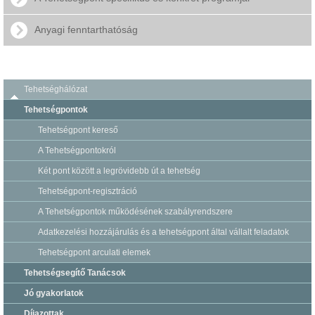
Anyagi fenntarthatóság
Tehetséghálózat
Tehetségpontok
Tehetségpont kereső
A Tehetségpontokról
Két pont között a legrövidebb út a tehetség
Tehetségpont-regisztráció
A Tehetségpontok működésének szabályrendszere
Adatkezelési hozzájárulás és a tehetségpont által vállalt feladatok
Tehetségpont arculati elemek
Tehetségsegítő Tanácsok
Jó gyakorlatok
Díjazottak