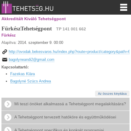
Akkreditált Kiváló Tehetségpont
FürkészTehetségpont
TP 141 001 662
Fürkész
Alapítva:
2014. szeptember 9. 00:00
http://ovodak.bekesvaros.hu/index.php?route=product/category&path=
bagolyneandi2@gmail.com
Kapcsolattartó:
Fazekas Klára
Bagolyné Szücs Andrea
Az összes kinyitása
Mi teszi önöket alkalmassá a Tehetségpont megalakítására?
A Tehetségpont tervezett hatóköre és együttműködései
A Tehetségpont specifikus és konkrét programjai