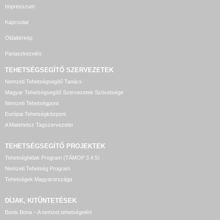
Impresszum
Kapcsolat
Oldaltérkép
Panaszkezelés
TEHETSÉGSEGÍTŐ SZERVEZETEK
Nemzeti Tehetségsegítő Tanács
Magyar Tehetségsegítő Szervezetek Szövetsége
Nemzeti Tehetségpont
Európai Tehetségközpont
A Matehetsz Tagszervezetei
TEHETSÉGSEGÍTŐ
PROJEKTEK
Tehetséghidak Program (TÁMOP 3.4.5)
Nemzeti Tehetség Program
Tehetségek Magyarországa
DÍJAK, KITÜNTETÉSEK
Bonis Bona – A nemzet tehetségeiért