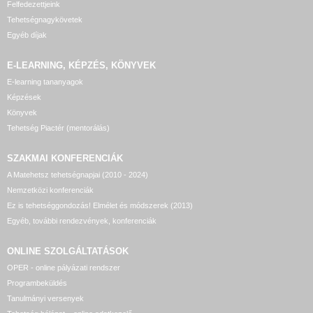
Felfedezettjeink
Tehetségnagykövetek
Egyéb díjak
E-LEARNING, KÉPZÉS, KÖNYVEK
E-learning tananyagok
Képzések
Könyvek
Tehetség Piactér (mentorálás)
SZAKMAI KONFERENCIÁK
A Matehetsz tehetségnapjai (2010 - 2024)
Nemzetközi konferenciák
Ez is tehetséggondozás! Elmélet és módszerek (2013)
Egyéb, további rendezvények, konferenciák
ONLINE SZOLGÁLTATÁSOK
OPER - online pályázati rendszer
Programbeküldés
Tanulmányi versenyek