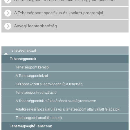
A Tehetségpont specifikus és konkrét programjai
Anyagi fenntarthatóság
Tehetséghálózat
Tehetségpontok
Tehetségpont kereső
A Tehetségpontokról
Két pont között a legrövidebb út a tehetség
Tehetségpont-regisztráció
A Tehetségpontok működésének szabályrendszere
Adatkezelési hozzájárulás és a tehetségpont által vállalt feladatok
Tehetségpont arculati elemek
Tehetségsegítő Tanácsok