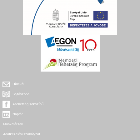
Hírlevél
Sajtószoba
A tehetség sokszínű
Naptár
Munkatársak
Adatkezelési szabályzat