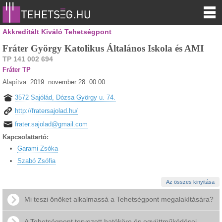
Akkreditált Kiváló Tehetségpont
Fráter György Katolikus Általános Iskola és AMI
TP 141 002 694
Fráter TP
Alapítva:
2019. november 28. 00:00
3572 Sajólád, Dózsa György u. 74.
http://fratersajolad.hu/
frater.sajolad@gmail.com
Kapcsolattartó:
Garami Zsóka
Szabó Zsófia
Az összes kinyitása
Mi teszi önöket alkalmassá a Tehetségpont megalakítására?
A Tehetségpont tervezett hatóköre és együttműködései