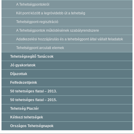
A Tehetségpontokról
Két pont között a legrövidebb út a tehetség
Tehetségpont-regisztráció
A Tehetségpontok működésének szabályrendszere
Adatkezelési hozzájárulás és a tehetségpont által vállalt feladatok
Tehetségpont arculati elemek
Tehetségsegítő Tanácsok
Jó gyakorlatok
Díjazottak
Felfedezettjeink
50 tehetséges fiatal – 2013.
50 tehetséges fiatal – 2015.
Tehetség Piactér
Kétkezi tehetségek
Országos Tehetségnapok