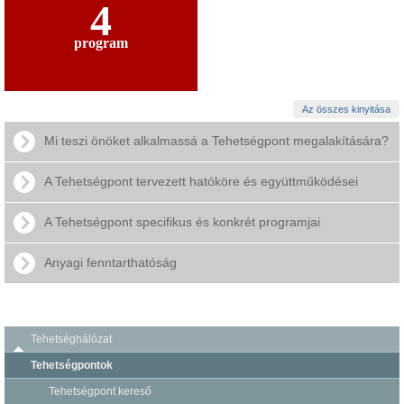
4
program
Az összes kinyitása
Mi teszi önöket alkalmassá a Tehetségpont megalakítására?
A Tehetségpont tervezett hatóköre és együttműködései
A Tehetségpont specifikus és konkrét programjai
Anyagi fenntarthatóság
Tehetséghálózat
Tehetségpontok
Tehetségpont kereső