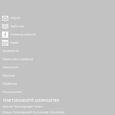
Hírlevél
Sajtószoba
A tehetség sokszínű
Naptár
Munkatársak
Adatkezelési szabályzat
Impresszum
Kapcsolat
Oldaltérkép
Panaszkezelés
TEHETSÉGSEGÍTŐ SZERVEZETEK
Nemzeti Tehetségsegítő Tanács
Magyar Tehetségsegítő Szervezetek Szövetsége