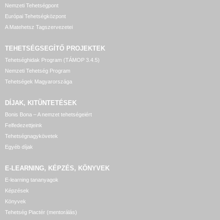
Nemzeti Tehetségpont
Európai Tehetségközpont
A Matehetsz Tagszervezetei
TEHETSÉGSEGÍTŐ
PROJEKTEK
Tehetséghidak Program (TÁMOP 3.4.5)
Nemzeti Tehetség Program
Tehetségek Magyarországa
DÍJAK, KITÜNTETÉSEK
Bonis Bona – A nemzet tehetségeiért
Felfedezettjeink
Tehetségnagykövetek
Egyéb díjak
E-LEARNING, KÉPZÉS, KÖNYVEK
E-learning tananyagok
Képzések
Könyvek
Tehetség Piactér (mentorálás)