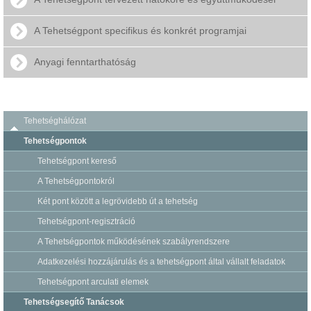
A Tehetségpont specifikus és konkrét programjai
Anyagi fenntarthatóság
Tehetséghálózat
Tehetségpontok
Tehetségpont kereső
A Tehetségpontokról
Két pont között a legrövidebb út a tehetség
Tehetségpont-regisztráció
A Tehetségpontok működésének szabályrendszere
Adatkezelési hozzájárulás és a tehetségpont által vállalt feladatok
Tehetségpont arculati elemek
Tehetségsegítő Tanácsok