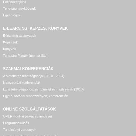
Felfedezettjeink
Tehetségnagykövetek
Egyéb díjak
E-LEARNING, KÉPZÉS, KÖNYVEK
E-learning tananyagok
Képzések
Könyvek
Tehetség Piactér (mentorálás)
SZAKMAI KONFERENCIÁK
A Matehetsz tehetségnapjai (2010 - 2024)
Nemzetközi konferenciák
Ez is tehetséggondozás! Elmélet és módszerek (2013)
Egyéb, további rendezvények, konferenciák
ONLINE SZOLGÁLTATÁSOK
OPER - online pályázati rendszer
Programbeküldés
Tanulmányi versenyek