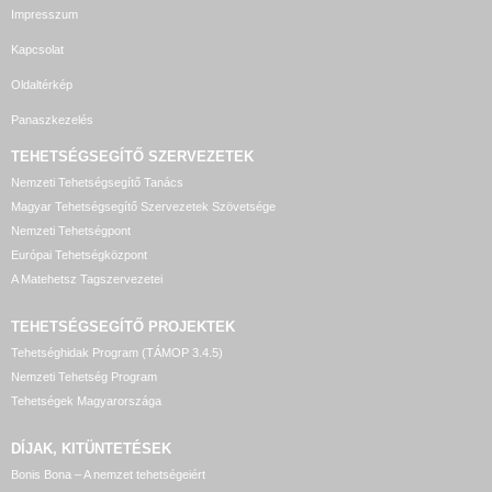
Impresszum
Kapcsolat
Oldaltérkép
Panaszkezelés
TEHETSÉGSEGÍTŐ SZERVEZETEK
Nemzeti Tehetségsegítő Tanács
Magyar Tehetségsegítő Szervezetek Szövetsége
Nemzeti Tehetségpont
Európai Tehetségközpont
A Matehetsz Tagszervezetei
TEHETSÉGSEGÍTŐ
PROJEKTEK
Tehetséghidak Program (TÁMOP 3.4.5)
Nemzeti Tehetség Program
Tehetségek Magyarországa
DÍJAK, KITÜNTETÉSEK
Bonis Bona – A nemzet tehetségeiért