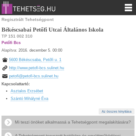
Regisztrált Tehetségpont
Békéscsabai Petőfi Utcai Általános Iskola
TP 151 002 310
Petőfi Bcs
Alapítva:
2016. december 5. 00:00
5600 Békéscsaba, Petőfi u. 1
http://www.petofi-bcs.sulinet.hu
petofi@petofi-bcs.sulinet.hu
Kapcsolattartó:
Asztalos Erzsébet
Szántó Mihályné Éva
Az összes kinyitása
Mi teszi önöket alkalmassá a Tehetségpont megalakítására?
A Tehetségpont tervezett hatóköre és együttműködései