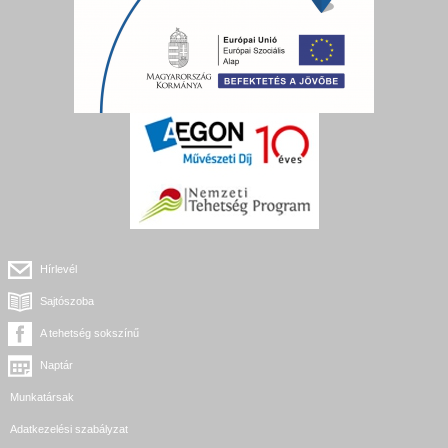
Hírlevél
Sajtószoba
A tehetség sokszínű
Naptár
Munkatársak
Adatkezelési szabályzat