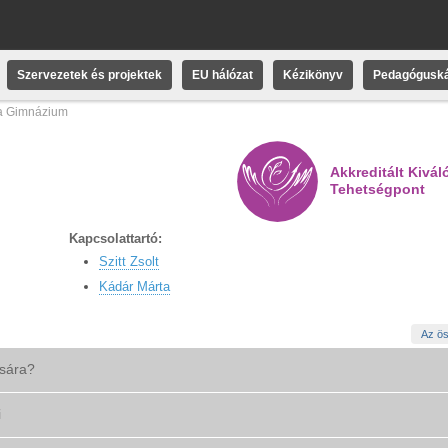
Szervezetek és projektek
EU hálózat
Kézikönyv
Pedagóguská
ta Gimnázium
Akkreditált Kivál
Tehetségpont
Kapcsolattartó:
Szitt Zsolt
Kádár Márta
Az ös
ására?
i