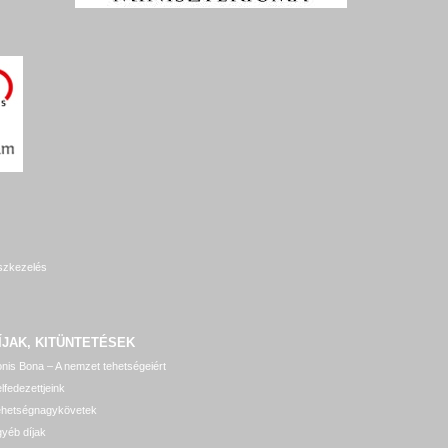
szkezelés
ÍJAK, KITÜNTETÉSEK
nis Bona – A nemzet tehetségeiért
lfedezettjeink
ehetségnagykövetek
yéb díjak