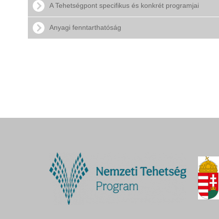
A Tehetségpont specifikus és konkrét programjai
Anyagi fenntarthatóság