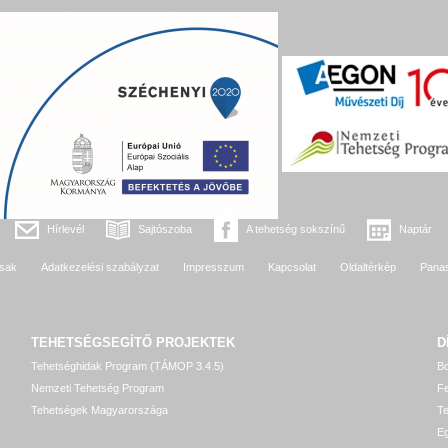
Hírlevél
Sajtószoba
A tehetség sokszínű
Naptár
sak
Adatkezelési szabályzat
Impresszum
Kapcsolat
Oldaltérkép
Pana
TEHETSÉGSEGÍTŐ
PROJEKTEK
D
Tehetséghidak Program (TÁMOP 3.4.5)
Bo
Nemzeti Tehetség Program
Fe
Tehetségek Magyarországa
T
Eg