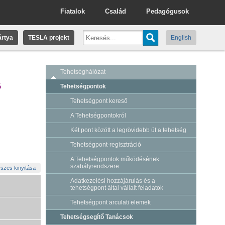
Fiatalok
Család
Pedagógusok
rtya
TESLA projekt
English
Tehetséghálózat
ó
Tehetségpontok
Tehetségpont kereső
A Tehetségpontokról
Két pont között a legrövidebb út a tehetség
Tehetségpont-regisztráció
A Tehetségpontok működésének
szabályrendszere
szes kinyitása
Adatkezelési hozzájárulás és a
tehetségpont által vállalt feladatok
Tehetségpont arculati elemek
Tehetségsegítő Tanácsok