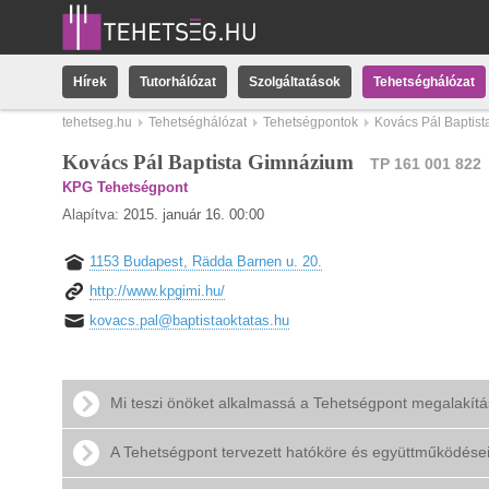
Hírek
Tutorhálózat
Szolgáltatások
Tehetséghálózat
tehetseg.hu
Tehetséghálózat
Tehetségpontok
Kovács Pál Baptis
Kovács Pál Baptista Gimnázium
TP 161 001 822
KPG Tehetségpont
Alapítva:
2015. január 16. 00:00
1153 Budapest, Rädda Barnen u. 20.
http://www.kpgimi.hu/
kovacs.pal@baptistaoktatas.hu
Mi teszi önöket alkalmassá a Tehetségpont megalakít
A Tehetségpont tervezett hatóköre és együttműködése