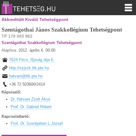
Akkreditált Kiváló Tehetségpont
Szentágothai János Szakkollégium Tehetségpont
TP 170 003 962
Szentágothai Szakkollégium Tehetségpont
Alapítva:
2012. április 6. 00:00
7624 Pécs, Ifjúság útja 6.
http://szjszk.ttk.pte.hu
hatvani@ttk.pte.hu
+36 72 503600/2414
Képviselő:
Dr. Hatvani Zsolt Ákos
Prof. Dr. Gábriel Róbert
Kapcsolattartó:
Prof. Dr. Szentpéteri L.József