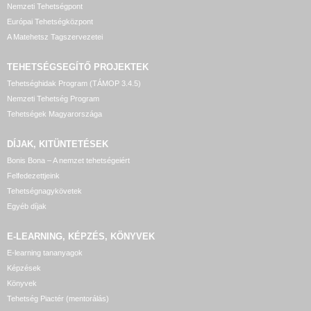
Nemzeti Tehetségpont
Európai Tehetségközpont
A Matehetsz Tagszervezetei
TEHETSÉGSEGÍTŐ
PROJEKTEK
Tehetséghidak Program (TÁMOP 3.4.5)
Nemzeti Tehetség Program
Tehetségek Magyarországa
DÍJAK, KITÜNTETÉSEK
Bonis Bona – A nemzet tehetségeiért
Felfedezettjeink
Tehetségnagykövetek
Egyéb díjak
E-LEARNING, KÉPZÉS, KÖNYVEK
E-learning tananyagok
Képzések
Könyvek
Tehetség Piactér (mentorálás)