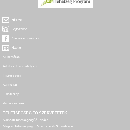
Hírlevél
Sajtószoba
A tehetség sokszínű
Naptár
Munkatársak
Adatkezelési szabályzat
Impresszum
Kapcsolat
Oldaltérkép
Panaszkezelés
TEHETSÉGSEGÍTŐ SZERVEZETEK
Nemzeti Tehetségsegítő Tanács
Magyar Tehetségsegítő Szervezetek Szövetsége