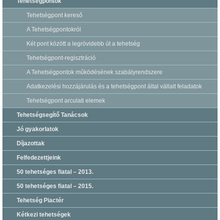
Tehetségpontok
Tehetségpont kereső
A Tehetségpontokról
Két pont között a legrövidebb út a tehetség
Tehetségpont-regisztráció
A Tehetségpontok működésének szabályrendszere
Adatkezelési hozzájárulás és a tehetségpont által vállalt feladatok
Tehetségpont arculati elemek
Tehetségsegítő Tanácsok
Jó gyakorlatok
Díjazottak
Felfedezettjeink
50 tehetséges fiatal – 2013.
50 tehetséges fiatal – 2015.
Tehetség Piactér
Kétkezi tehetségek