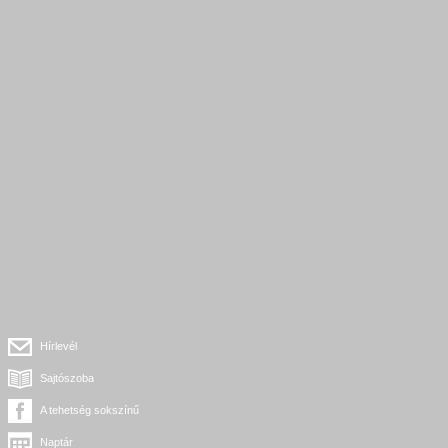
Hírlevél
Sajtószoba
A tehetség sokszínű
Naptár