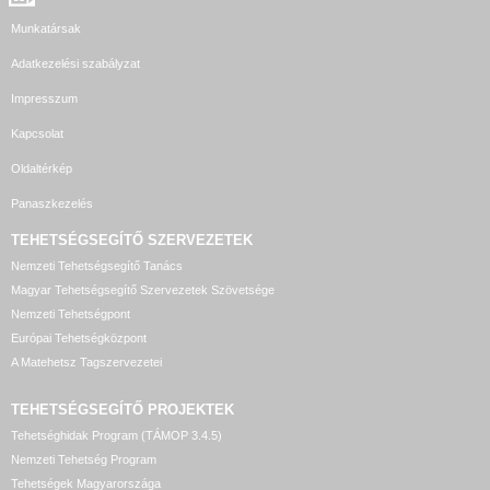
Munkatársak
Adatkezelési szabályzat
Impresszum
Kapcsolat
Oldaltérkép
Panaszkezelés
TEHETSÉGSEGÍTŐ SZERVEZETEK
Nemzeti Tehetségsegítő Tanács
Magyar Tehetségsegítő Szervezetek Szövetsége
Nemzeti Tehetségpont
Európai Tehetségközpont
A Matehetsz Tagszervezetei
TEHETSÉGSEGÍTŐ
PROJEKTEK
Tehetséghidak Program (TÁMOP 3.4.5)
Nemzeti Tehetség Program
Tehetségek Magyarországa