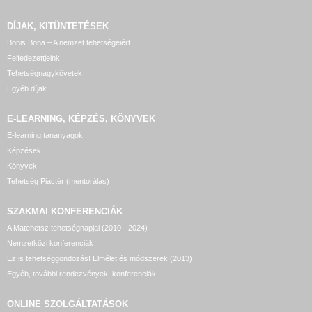
DÍJAK, KITÜNTETÉSEK
Bonis Bona – A nemzet tehetségeiért
Felfedezettjeink
Tehetségnagykövetek
Egyéb díjak
E-LEARNING, KÉPZÉS, KÖNYVEK
E-learning tananyagok
Képzések
Könyvek
Tehetség Piactér (mentorálás)
SZAKMAI KONFERENCIÁK
A Matehetsz tehetségnapjai (2010 - 2024)
Nemzetközi konferenciák
Ez is tehetséggondozás! Elmélet és módszerek (2013)
Egyéb, további rendezvények, konferenciák
ONLINE SZOLGÁLTATÁSOK