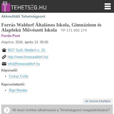
Akkreditált Tehetségpont
Forrás Waldorf Általános Iskola, Gimnázium és
Alapfokú Művészeti Iskola
TP 171 002 174
Forrás Pont
Alapítva:
2016. április 13. 00:00
9027 Győr, Madách u. 10.
http://www.forraswaldorf.hu/
info@forraswaldorf.hu
Képviselő:
Csányi Csilla
Kapcsolattartó:
Rigó Renáta
Az összes kinyitása
Mi teszi önöket alkalmassá a Tehetségpont megalakítására?