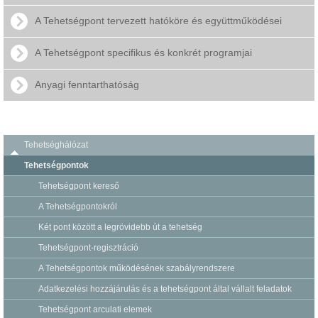
A Tehetségpont tervezett hatóköre és együttműködései
A Tehetségpont specifikus és konkrét programjai
Anyagi fenntarthatóság
Tehetséghálózat
Tehetségpontok
Tehetségpont kereső
A Tehetségpontokról
Két pont között a legrövidebb út a tehetség
Tehetségpont-regisztráció
A Tehetségpontok működésének szabályrendszere
Adatkezelési hozzájárulás és a tehetségpont által vállalt feladatok
Tehetségpont arculati elemek