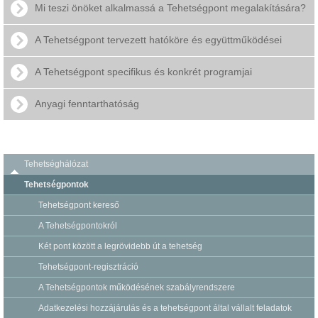
Mi teszi önöket alkalmassá a Tehetségpont megalakítására?
A Tehetségpont tervezett hatóköre és együttműködései
A Tehetségpont specifikus és konkrét programjai
Anyagi fenntarthatóság
Tehetséghálózat
Tehetségpontok
Tehetségpont kereső
A Tehetségpontokról
Két pont között a legrövidebb út a tehetség
Tehetségpont-regisztráció
A Tehetségpontok működésének szabályrendszere
Adatkezelési hozzájárulás és a tehetségpont által vállalt feladatok