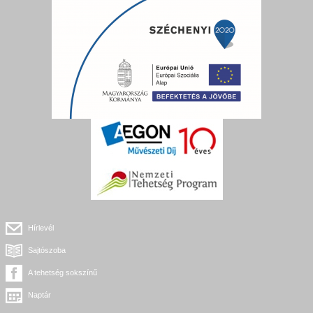
Hírlevél
Sajtószoba
A tehetség sokszínű
Naptár