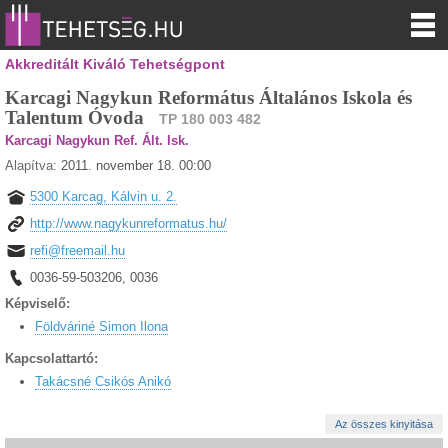
Akkreditált Kiváló Tehetségpont
Karcagi Nagykun Református Általános Iskola és
Talentum Óvoda
TP 180 003 482
Karcagi Nagykun Ref. Ált. Isk.
Alapítva:
2011. november 18. 00:00
5300 Karcag, Kálvin u. 2.
http://www.nagykunreformatus.hu/
refi@freemail.hu
0036-59-503206, 0036
Képviselő:
Földváriné Simon Ilona
Kapcsolattartó:
Takácsné Csikós Anikó
Az összes kinyitása