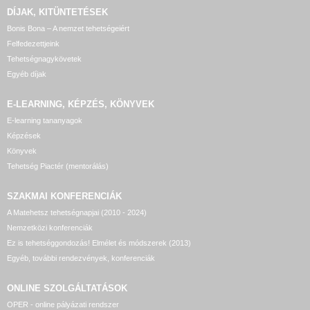
DÍJAK, KITÜNTETÉSEK
Bonis Bona – A nemzet tehetségeiért
Felfedezettjeink
Tehetségnagykövetek
Egyéb díjak
E-LEARNING, KÉPZÉS, KÖNYVEK
E-learning tananyagok
Képzések
Könyvek
Tehetség Piactér (mentorálás)
SZAKMAI KONFERENCIÁK
A Matehetsz tehetségnapjai (2010 - 2024)
Nemzetközi konferenciák
Ez is tehetséggondozás! Elmélet és módszerek (2013)
Egyéb, további rendezvények, konferenciák
ONLINE SZOLGÁLTATÁSOK
OPER - online pályázati rendszer