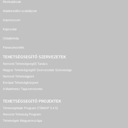
Munkatársak
Adatkezelési szabályzat
Impresszum
Kapcsolat
Oldaltérkép
Panaszkezelés
TEHETSÉGSEGÍTŐ SZERVEZETEK
Nemzeti Tehetségsegítő Tanács
Magyar Tehetségsegítő Szervezetek Szövetsége
Nemzeti Tehetségpont
Európai Tehetségközpont
A Matehetsz Tagszervezetei
TEHETSÉGSEGÍTŐ
PROJEKTEK
Tehetséghidak Program (TÁMOP 3.4.5)
Nemzeti Tehetség Program
Tehetségek Magyarországa