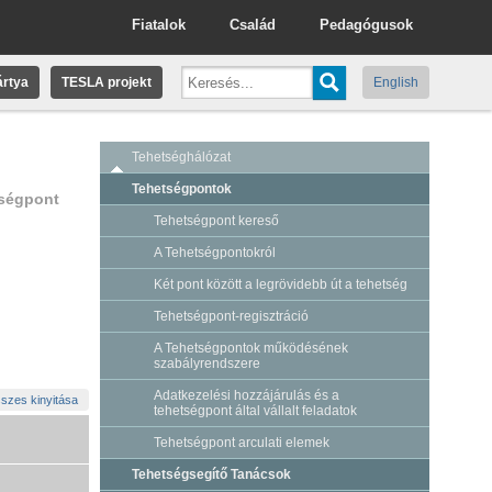
Fiatalok
Család
Pedagógusok
rtya
TESLA projekt
English
Tehetséghálózat
Tehetségpontok
tségpont
Tehetségpont kereső
A Tehetségpontokról
Két pont között a legrövidebb út a tehetség
Tehetségpont-regisztráció
A Tehetségpontok működésének
szabályrendszere
Adatkezelési hozzájárulás és a
szes kinyitása
tehetségpont által vállalt feladatok
Tehetségpont arculati elemek
Tehetségsegítő Tanácsok