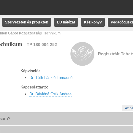
Szervezetek és projektek
EU hálózat
Kézikönyv
Pedagóguská
thlen Gábor Közgazdasági Technikum
Technikum
TP 180 004 252
Regisztrált Tehe
Képviselő:
Dr. Tóth László Tamásné
Kapcsolattartó:
Dr. Dávidné Csík Andrea
Az ös
ására?
i