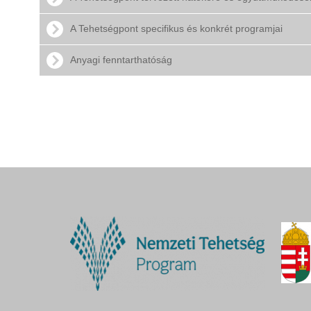
A Tehetségpont specifikus és konkrét programjai
Anyagi fenntarthatóság