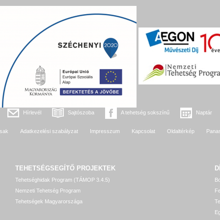
Hírlevél
Sajtószoba
A tehetség sokszínű
Naptár
sak
Adatkezelési szabályzat
Impresszum
Kapcsolat
Oldaltérkép
Pana
TEHETSÉGSEGÍTŐ
PROJEKTEK
D
Tehetséghidak Program (TÁMOP 3.4.5)
Bo
Nemzeti Tehetség Program
Fe
Tehetségek Magyarországa
T
Eg