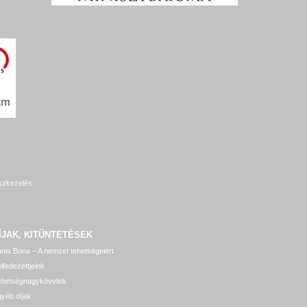
szkezelés
ÍJAK, KITÜNTETÉSEK
nis Bona – A nemzet tehetségeiért
lfedezettjeink
ehetségnagykövetek
yéb díjak