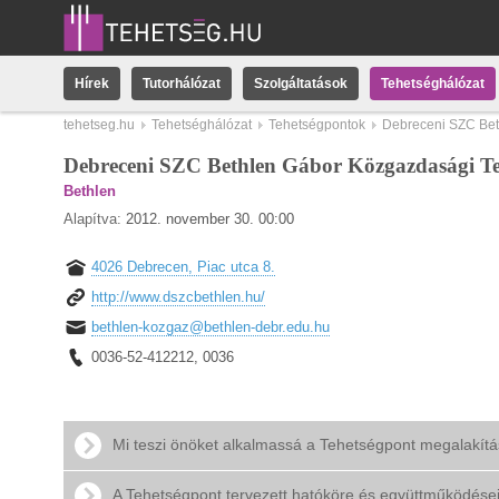
Hírek
Tutorhálózat
Szolgáltatások
Tehetséghálózat
tehetseg.hu
Tehetséghálózat
Tehetségpontok
Debreceni SZC Be
Debreceni SZC Bethlen Gábor Közgazdasági 
Bethlen
Alapítva:
2012. november 30. 00:00
4026 Debrecen, Piac utca 8.
http://www.dszcbethlen.hu/
bethlen-kozgaz@bethlen-debr.edu.hu
0036-52-412212, 0036
Mi teszi önöket alkalmassá a Tehetségpont megalakít
A Tehetségpont tervezett hatóköre és együttműködése