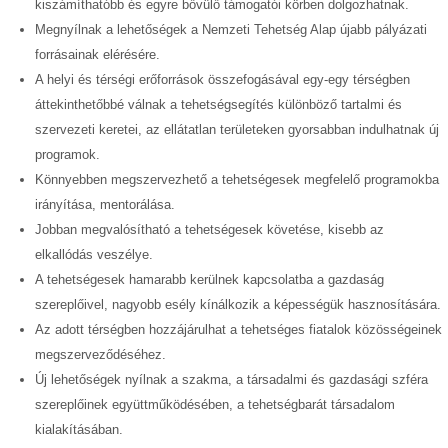
kiszámíthatóbb és egyre bővülő támogatói körben dolgozhatnak.
Megnyílnak a lehetőségek a Nemzeti Tehetség Alap újabb pályázati
forrásainak elérésére.
A helyi és térségi erőforrások összefogásával egy-egy térségben
áttekinthetőbbé válnak a tehetségsegítés különböző tartalmi és
szervezeti keretei, az ellátatlan területeken gyorsabban indulhatnak új
programok.
Könnyebben megszervezhető a tehetségesek megfelelő programokba
irányítása, mentorálása.
Jobban megvalósítható a tehetségesek követése, kisebb az
elkallódás veszélye.
A tehetségesek hamarabb kerülnek kapcsolatba a gazdaság
szereplőivel, nagyobb esély kínálkozik a képességük hasznosítására.
Az adott térségben hozzájárulhat a tehetséges fiatalok közösségeinek
megszerveződéséhez.
Új lehetőségek nyílnak a szakma, a társadalmi és gazdasági szféra
szereplőinek együttműködésében, a tehetségbarát társadalom
kialakításában.