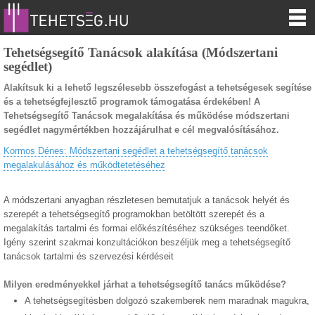
Tehetségsegítő Tanácsok alakítása (Módszertani
segédlet)
Alakítsuk ki a lehető legszélesebb összefogást a tehetségesek segítése
és a tehetségfejlesztő programok támogatása érdekében!
A
Tehetségsegítő Tanácsok megalakítása és működése módszertani
segédlet nagymértékben hozzájárulhat e cél megvalósításához.
Kormos Dénes: Módszertani segédlet a tehetségsegítő tanácsok
megalakulásához és működtetetéséhez
A módszertani anyagban részletesen bemutatjuk a tanácsok helyét és
szerepét a tehetségsegítő programokban betöltött szerepét és a
megalakítás tartalmi és formai előkészítéséhez szükséges teendőket.
Igény szerint szakmai konzultációkon beszéljük meg a tehetségsegítő
tanácsok tartalmi és szervezési kérdéseit
Milyen eredményekkel járhat a tehetségsegítő tanács működése?
A tehetségsegítésben dolgozó szakemberek nem maradnak magukra,