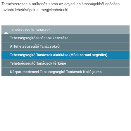
Természetesen a működés során az egyedi sajátosságokból adódóan
további lehetőségek is megjelenhetnek!
Tehetségsegítő Tanácsok
Tehetségsegítő tanácsok keresése
A Tehetségsegítő Tanácsokról
Tehetségsegítő Tanácsok alakítása (Módszertani segédlet)
Tehetségsegítő Tanácsok térképe
Kárpát-medencei Tehetségsegítő Tanácsok Kollégiuma