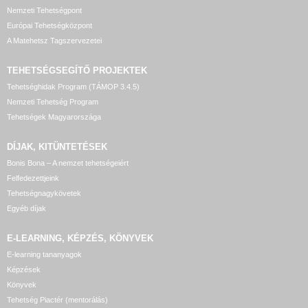
Nemzeti Tehetségpont
Európai Tehetségközpont
A Matehetsz Tagszervezetei
TEHETSÉGSEGÍTŐ
PROJEKTEK
Tehetséghidak Program (TÁMOP 3.4.5)
Nemzeti Tehetség Program
Tehetségek Magyarországa
DÍJAK, KITÜNTETÉSEK
Bonis Bona – A nemzet tehetségeiért
Felfedezettjeink
Tehetségnagykövetek
Egyéb díjak
E-LEARNING, KÉPZÉS, KÖNYVEK
E-learning tananyagok
Képzések
Könyvek
Tehetség Piactér (mentorálás)