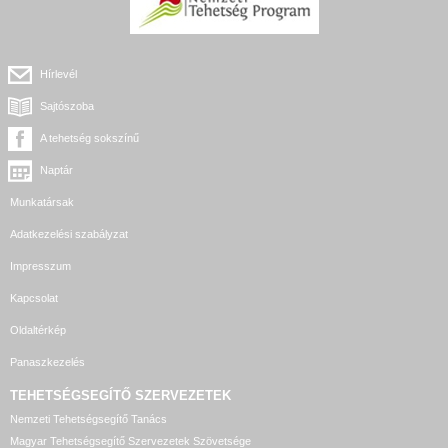
Hírlevél
Sajtószoba
A tehetség sokszínű
Naptár
Munkatársak
Adatkezelési szabályzat
Impresszum
Kapcsolat
Oldaltérkép
Panaszkezelés
TEHETSÉGSEGÍTŐ SZERVEZETEK
Nemzeti Tehetségsegítő Tanács
Magyar Tehetségsegítő Szervezetek Szövetsége