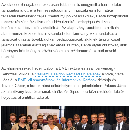
Az október 9-i díjátadón összesen több mint tizenegymillió forint értékű
támogatás jutott el a természettudományi, műszaki és informatikai
területen kiemelkedő teljesítményt nyújtó középiskolák, illetve középiskolai
tanárok részére. Az elismerést idén tizenkét pedagógus és tizenöt
középiskola képviselői vehették át. Az alapítvány kuratóriuma a 45 év
alatti, nemzetközi és hazai sikereket elért tanítványokkal rendelkező
tanárokat díjazta, továbbá olyan pedagógusokat, akiknek tanulói közül
jelentős számban érettségiznek emelt szinten, illetve olyan oktatókat, akik
hátrányos körülmények között végeznek példamutató oktatói-nevelő
munkát.
Az elismeréseket Péceli Gábor, a BME rektora és számos vendég -
Bendzsel Miklós, a
Szellemi Tulajdon Nemzeti Hivatalának
elnöke, Vajta
László, a
BME Villamosmérnöki és Informatikai Karának
dékánja és
Tevesz Gábor, a kar oktatási dékánhelyettese - jelenlétében Pakucs János,
az alapítvány kuratóriumának elnöke és Sipos Imre köznevelésért felelős
helyettes államtitkár adta át.