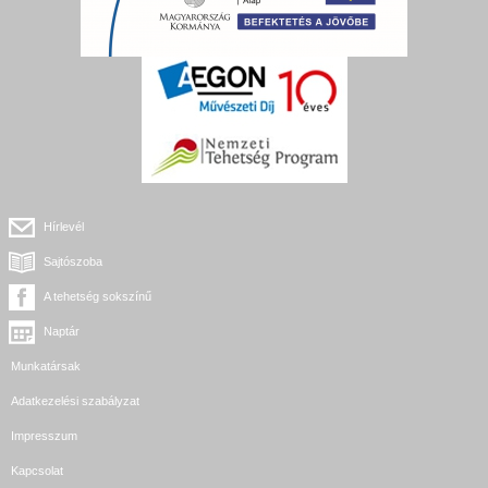
Hírlevél
Sajtószoba
A tehetség sokszínű
Naptár
Munkatársak
Adatkezelési szabályzat
Impresszum
Kapcsolat