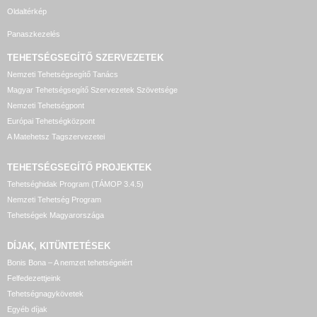
Oldaltérkép
Panaszkezelés
TEHETSÉGSEGÍTŐ SZERVEZETEK
Nemzeti Tehetségsegítő Tanács
Magyar Tehetségsegítő Szervezetek Szövetsége
Nemzeti Tehetségpont
Európai Tehetségközpont
A Matehetsz Tagszervezetei
TEHETSÉGSEGÍTŐ
PROJEKTEK
Tehetséghidak Program (TÁMOP 3.4.5)
Nemzeti Tehetség Program
Tehetségek Magyarországa
DÍJAK, KITÜNTETÉSEK
Bonis Bona – A nemzet tehetségeiért
Felfedezettjeink
Tehetségnagykövetek
Egyéb díjak