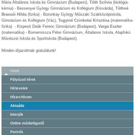
Mária Általános Iskola és Gimnázium (Budapest),
Tóth Szilvia
(biológia-
kémia) - Bessenyei György Gimnázium és Kollégium (Kisvárda),
Tóthné
Brassói Hilda
(fizika) - Boronkay György Műszaki Szakközépiskola,
Gimnázium és Kollégium (Vác),
Tugyiné Czinkotai Krisztina
(matematika-
fizika) - Kispesti Deák Ferenc Gimnázium (Budapest),
Varga Eszter
(matematika) - Bornemissza Péter Gimnázium, Általános Iskola, Alapfokú
Művészei Iskola és Sportiskola (Budapest).
Minden díjazottnak gratulálunk!
Hírek
Pályázati hírek
Hírlevelek
Hírarchívum
Aktuális
Interjúk
Online médiafigyelő
Portrék