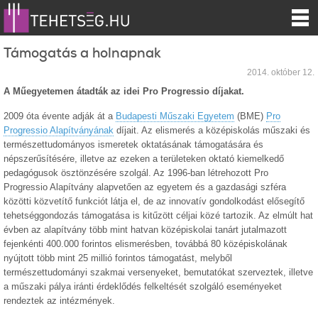
Támogatás a holnapnak
2014. október 12.
A Műegyetemen átadták az idei Pro Progressio díjakat.
2009 óta évente adják át a
Budapesti Műszaki Egyetem
(BME)
Pro
Progressio Alapítványának
díjait. Az elismerés a középiskolás műszaki és
természettudományos ismeretek oktatásának támogatására és
népszerűsítésére, illetve az ezeken a területeken oktató kiemelkedő
pedagógusok ösztönzésére szolgál. Az 1996-ban létrehozott Pro
Progressio Alapítvány alapvetően az egyetem és a gazdasági szféra
közötti közvetítő funkciót látja el, de az innovatív gondolkodást elősegítő
tehetséggondozás támogatása is kitűzött céljai közé tartozik. Az elmúlt hat
évben az alapítvány több mint hatvan középiskolai tanárt jutalmazott
fejenkénti 400.000 forintos elismerésben, továbbá 80 középiskolának
nyújtott több mint 25 millió forintos támogatást, melyből
természettudományi szakmai versenyeket, bemutatókat szerveztek, illetve
a műszaki pálya iránti érdeklődés felkeltését szolgáló eseményeket
rendeztek az intézmények.