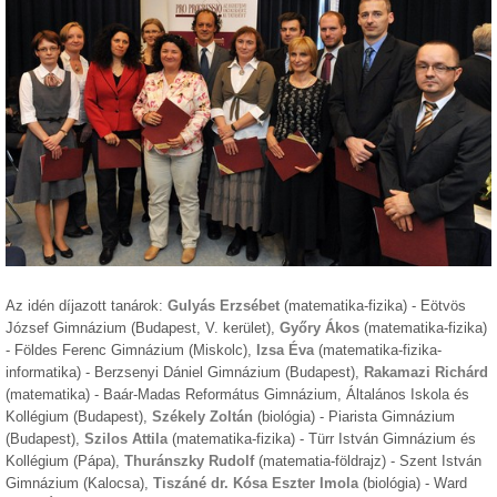
Az idén díjazott tanárok:
Gulyás Erzsébet
(matematika-fizika) - Eötvös
József Gimnázium (Budapest, V. kerület),
Győry Ákos
(matematika-fizika)
- Földes Ferenc Gimnázium (Miskolc),
Izsa Éva
(matematika-fizika-
informatika) - Berzsenyi Dániel Gimnázium (Budapest),
Rakamazi Richárd
(matematika) - Baár-Madas Református Gimnázium, Általános Iskola és
Kollégium (Budapest),
Székely Zoltán
(biológia) - Piarista Gimnázium
(Budapest),
Szilos Attila
(matematika-fizika) - Türr István Gimnázium és
Kollégium (Pápa),
Thuránszky Rudolf
(matematia-földrajz) - Szent István
Gimnázium (Kalocsa),
Tiszáné dr. Kósa Eszter Imola
(biológia) - Ward