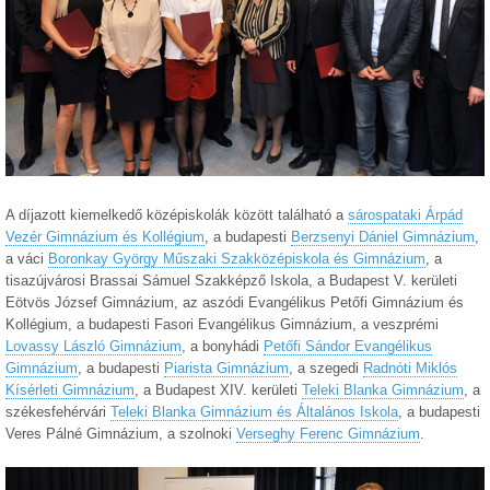
A díjazott kiemelkedő középiskolák között található a
sárospataki Árpád
Vezér Gimnázium és Kollégium
, a budapesti
Berzsenyi Dániel Gimnázium
,
a váci
Boronkay György Műszaki Szakközépiskola és Gimnázium
, a
tisazújvárosi Brassai Sámuel Szakképző Iskola, a Budapest V. kerületi
Eötvös József Gimnázium, az aszódi Evangélikus Petőfi Gimnázium és
Kollégium, a budapesti Fasori Evangélikus Gimnázium, a veszprémi
Lovassy László Gimnázium
, a bonyhádi
Petőfi Sándor Evangélikus
Gimnázium
, a budapesti
Piarista Gimnázium
, a szegedi
Radnóti Miklós
Kísérleti Gimnázium
, a Budapest XIV. kerületi
Teleki Blanka Gimnázium
, a
székesfehérvári
Teleki Blanka Gimnázium és Általános Iskola
, a budapesti
Veres Pálné Gimnázium, a szolnoki
Verseghy Ferenc Gimnázium
.