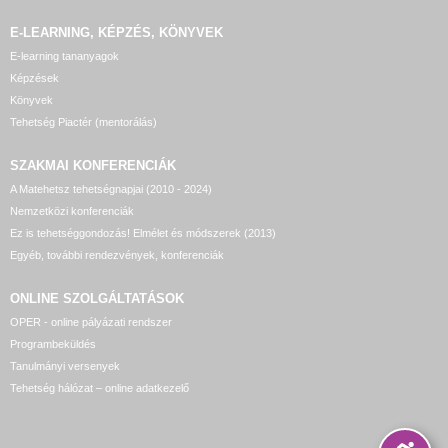
E-LEARNING, KÉPZÉS, KÖNYVEK
E-learning tananyagok
Képzések
Könyvek
Tehetség Piactér (mentorálás)
SZAKMAI KONFERENCIÁK
A Matehetsz tehetségnapjai (2010 - 2024)
Nemzetközi konferenciák
Ez is tehetséggondozás! Elmélet és módszerek (2013)
Egyéb, további rendezvények, konferenciák
ONLINE SZOLGÁLTATÁSOK
OPER - online pályázati rendszer
Programbeküldés
Tanulmányi versenyek
Tehetség hálózat – online adatkezelő