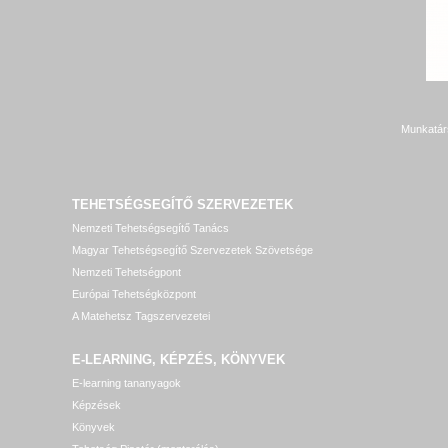
Munkatár
TEHETSÉGSEGÍTŐ SZERVEZETEK
Nemzeti Tehetségsegítő Tanács
Magyar Tehetségsegítő Szervezetek Szövetsége
Nemzeti Tehetségpont
Európai Tehetségközpont
A Matehetsz Tagszervezetei
E-LEARNING, KÉPZÉS, KÖNYVEK
E-learning tananyagok
Képzések
Könyvek