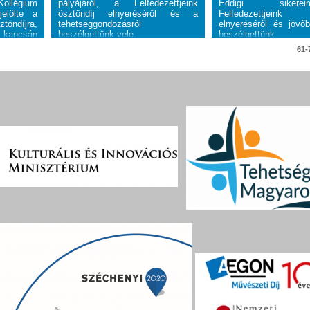
légium
pályájáról, a Felfedezettjeink
Eddigi siker
jelölte a
ösztöndíj elnyeréséről és a
Felfedezettjeink
öndíjra,
tehetséggondozásról
elnyeréséről és jövőbe
kapcsán
beszélgettünk vele.
beszélgettünk.
61-7