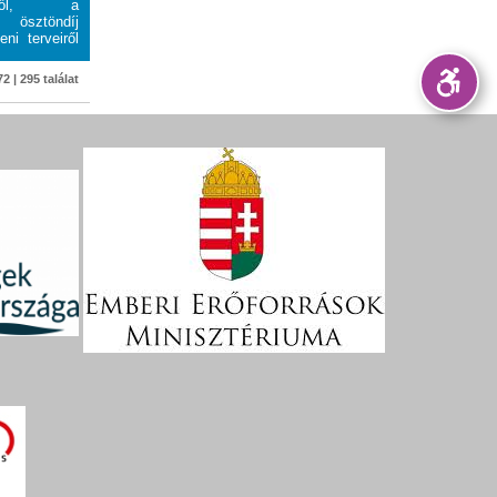
eiről, a
 ösztöndíj
ni terveiről
2 | 295 találat