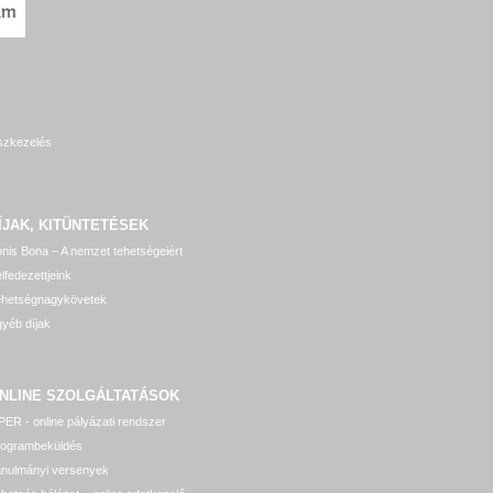
szkezelés
ÍJAK, KITÜNTETÉSEK
nis Bona – A nemzet tehetségeiért
lfedezettjeink
ehetségnagykövetek
yéb díjak
NLINE SZOLGÁLTATÁSOK
ER - online pályázati rendszer
rogrambeküldés
anulmányi versenyek