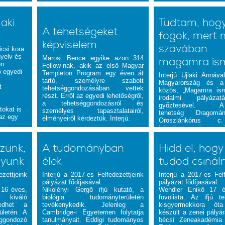
aki
Tudtam, hogy 
A tehetségeket
fogok, mert 
képviselem
szavában
icsi kora
nyelv és
Marosi Bence egyike azon 314
magamra is
on
Fellow-nak, akik az első Magyar
ó egyedi
Templeton Program egy éven át
Interjú Ujlaki Annáv
tartó, személyre szabott
Magyarország és a
t
tehetséggondozásában vettek
közös, „Magamra is
részt. Erről az egyedi lehetőségről,
irodalmi pályáza
a tehetséggondozásról és
győztesével. 
tokat is
személyes tapasztalatairól,
tehetség Dragomá
 az egy
élményeiről kérdeztük. Interjú.
Oroszlánkórus 
készítette el
esszé
elnyeréséről
tevékenységeiről é
zzunk,
A tudományban
Hidd el, hog
terveiről kérdeztük.
gyunk
élek
tudod csináln
ezettjeink
Interjú a 2017-es Felfedezettjeink
Interjú a 2017-es Felf
pályázat fődíjasával.
pályázat fődíjasával.
16 éves,
Nikolényi Gergő
ifjú kutató, a
Wendler Enikő
17 év
kiváló
biológia tudományterületén
fuvolista. Az ifjú t
kedhet a
tevékenykedik. Jelenleg a
kisgyermekkora óta
ületén. A
Cambridge-i Egyetemen folytatja
készült a zenei pályár
ondozó
tanulmányait. Eddigi tudományos
bécsi Zeneakadémia