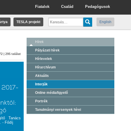
Fiatalok
Család
Pedagógusok
rtya
TESLA projekt
English
Hírek
Pályázati hírek
2 | 295 találat
Hírlevelek
Hírarchívum
Aktuális
Interjúk
 2017-
Online médiafigyelő
nktől:
Portrék
rgő
Tanulmányi versenyek hírei
gítő Tanács
. - Fődíj