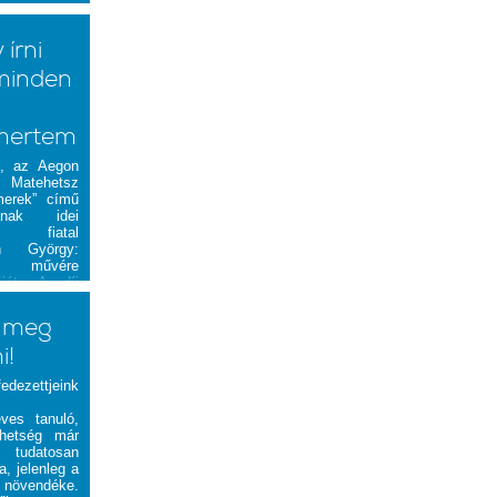
írni
minden
mertem
al, az Aegon
 Matehetsz
merek” című
tának idei
A fiatal
n György:
c. művére
jét
. A díj
, eddigi
s jővőbeni
y meg
i!
edezettjeink
es tanuló,
ehetség már
 tudatosan
a, jelenleg a
 növendéke.