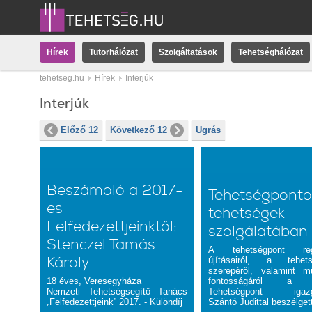
Hírek
Tutorhálózat
Szolgáltatások
Tehetséghálózat
tehetseg.hu
Hírek
Interjúk
Interjúk
Előző 12
Következő 12
Ugrás
Beszámoló a 2017-
Tehetségponto
es
tehetségek
Felfedezettjeinktől:
szolgálatában
Stenczel Tamás
A tehetségpont regi
Károly
újításairól, a tehets
szerepéről, valamint m
18 éves, Veresegyháza
fontosságáról a 
Nemzeti Tehetségsegítő Tanács
Tehetségpont igazga
„Felfedezettjeink” 2017. - Különdíj
Szántó Judittal beszélge