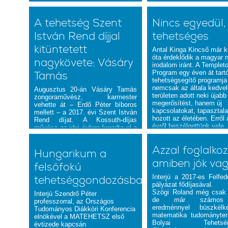
A tehetség Szent
Nincs egyedül, 
István Rend díjjal
tehetséges
kitüntetett
Antal Kinga Kincső már k
óta érdeklődik a magyar 
nagykövete: Vásáry
irodalom iránt. A Templet
Program egy éven át tart
Tamás
tehetségsegítő programja
nemcsak az általa kedvel
Augusztus 20-án Vásáry Tamás
területen adott neki újabb
zongoraművész, karmester
megerősítést, hanem új
vehette át – Erdő Péter bíboros
kapcsolatokat, tapasztala
mellett – a 2017. évi Szent István
hozott az életében. Erről
Rend díjat. A Kossuth-díjas
évről beszélgettünk vele.
művész az idei évben fogadta el a
Magyar Tehetségsegítő
Szervezetek Szövetsége
Azzal foglalko
tehetségnagyköveti felkérését.
Hungarikum a
Különleges képességekről, a
amiben jók va
felsőfokú
tehetség
meghatározhatatlanságáról beszélt
Interjú a 2017-es Felfed
tehetséggondozásban
honlapunknak.
pályázat fődíjasával.
Szögi Roland
még csak 
Interjú Szendrő Péter
de már számos 
professzorral, az Országos
eredménnyel büszkél
Tudományos Diákköri Konferencia
matematika tudományter
elnökével a MATEHETSZ első
Bolyai Tehetségg
évtizede kapcsán