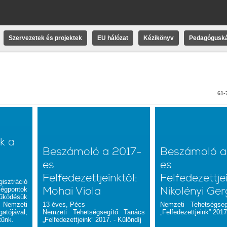
Szervezetek és projektek
EU hálózat
Kézikönyv
Pedagóguská
61-7
k a
Beszámoló a 2017-
Beszámoló a
es
es
Felfedezettjeinktől:
Felfedezettjei
sztráció
Mohai Viola
Nikolényi Ge
égpontok
űködésük
Nemzeti
13 éves, Pécs
Nemzeti Tehetségse
tójával,
Nemzeti Tehetségsegítő Tanács
„Felfedezettjeink” 2017
ttünk.
„Felfedezettjeink” 2017. - Különdíj