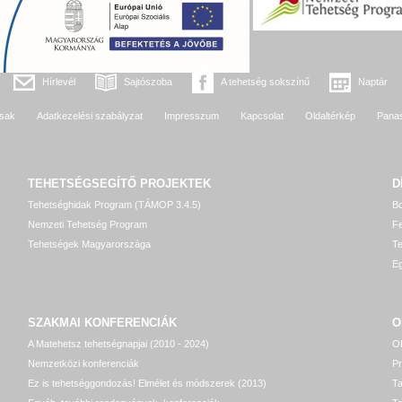
Hírlevél
Sajtószoba
A tehetség sokszínű
Naptár
sak
Adatkezelési szabályzat
Impresszum
Kapcsolat
Oldaltérkép
Pana
TEHETSÉGSEGÍTŐ
PROJEKTEK
D
Tehetséghidak Program (TÁMOP 3.4.5)
Bo
Nemzeti Tehetség Program
Fe
Tehetségek Magyarországa
T
Eg
SZAKMAI KONFERENCIÁK
O
A Matehetsz tehetségnapjai (2010 - 2024)
OP
Nemzetközi konferenciák
P
Ez is tehetséggondozás! Elmélet és módszerek (2013)
T