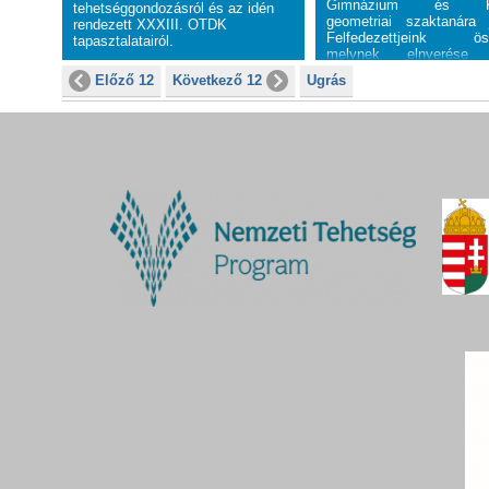
Gimnázium és Kol
tehetséggondozásról és az idén
geometriai szaktanára 
rendezett XXXIII. OTDK
Felfedezettjeink öszt
tapasztalatairól.
melynek elnyerése 
beszélgettünk vele.
Előző 12
Következő 12
Ugrás