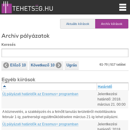
Aktuális kiírások
Archív kiírások
Archív pályázatok
Keresés
61-70 | 517 találat
Előző 10
Következő 10
Ugrás
Egyéb kiírások
Határidő
Új pályázati határidők az Erasmus+ programban
Jelentkezési
határidő:
2018.
március
21
.
00:00
A köznevelés, a szakképzés és a felnőtt tanulás területéről mobilitásokra
február 1-ig, partnerségi együttműködésekre március 21-ig lehet pályázni.
Új pályázati határidők az Erasmus+ programban
Jelentkezési
határidő:
2018.