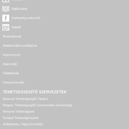
Sajtószoba
A tehetség sokszínű
Naptár
Munkatársak
Adatkezelési szabályzat
Impresszum
Kapcsolat
Oldaltérkép
Panaszkezelés
TEHETSÉGSEGÍTŐ SZERVEZETEK
Nemzeti Tehetségsegítő Tanács
Magyar Tehetségsegítő Szervezetek Szövetsége
Nemzeti Tehetségpont
Európai Tehetségközpont
A Matehetsz Tagszervezetei