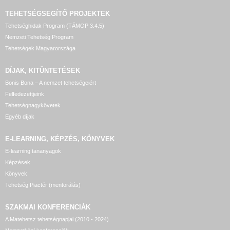
TEHETSÉGSEGÍTŐ
PROJEKTEK
Tehetséghidak Program (TÁMOP 3.4.5)
Nemzeti Tehetség Program
Tehetségek Magyarországa
DÍJAK, KITÜNTETÉSEK
Bonis Bona – A nemzet tehetségeiért
Felfedezettjeink
Tehetségnagykövetek
Egyéb díjak
E-LEARNING, KÉPZÉS, KÖNYVEK
E-learning tananyagok
Képzések
Könyvek
Tehetség Piactér (mentorálás)
SZAKMAI KONFERENCIÁK
A Matehetsz tehetségnapjai (2010 - 2024)