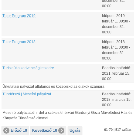
december
31
.
00:00
Tutor Program 2019
Időpont:
2019.
február
1
.
00:00
-
december
31
.
00:00
Tutor Program 2018
Időpont:
2018.
február
1
.
00:00
-
december
31
.
00:00
Turistaút a kedvenc égitestedre
Beadási határidő:
2021.
február
15
.
00:00
Űrkutatási pályázat általános és középiskolás diákok számára
Tündérszó | Meseíró pályázat
Beadási határidő:
2018.
március
15
.
00:00
Meseíró pályázatot hirdet a székesfehérvári Gárdonyi Géza Művelődési Ház és
Könyvtár Tündérszó címmel.
61-70 | 517 találat
Előző 10
Következő 10
Ugrás