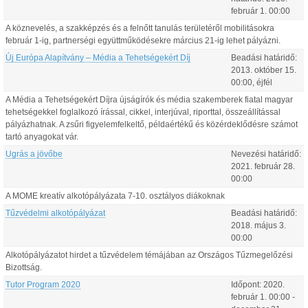
február
1
.
00:00
A köznevelés, a szakképzés és a felnőtt tanulás területéről mobilitásokra
február 1-ig, partnerségi együttműködésekre március 21-ig lehet pályázni.
Új Európa Alapítvány – Média a Tehetségekért Díj
Beadási határidő:
2013.
október
15
.
00:00
, éjfél
A Média a Tehetségekért Díjra újságírók és média szakemberek fiatal magyar
tehetségekkel foglalkozó írással, cikkel, interjúval, riporttal, összeállítással
pályázhatnak. A zsűri figyelemfelkeltő, példaértékű és közérdeklődésre számot
tartó anyagokat vár.
Ugrás a jövőbe
Nevezési határidő:
2021.
február
28
.
00:00
A MOME kreatív alkotópályázata 7-10. osztályos diákoknak
Tűzvédelmi alkotópályázat
Beadási határidő:
2018.
május
3
.
00:00
Alkotópályázatot hirdet a tűzvédelem témájában az Országos Tűzmegelőzési
Bizottság.
Tutor Program 2020
Időpont:
2020.
február
1
.
00:00
-