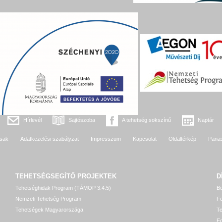
Hírlevél
Sajtószoba
A tehetség sokszínű
Naptár
sak
Adatkezelési szabályzat
Impresszum
Kapcsolat
Oldaltérkép
Pana
TEHETSÉGSEGÍTŐ
PROJEKTEK
D
Tehetséghidak Program (TÁMOP 3.4.5)
Bo
Nemzeti Tehetség Program
Fe
Tehetségek Magyarországa
T
Eg