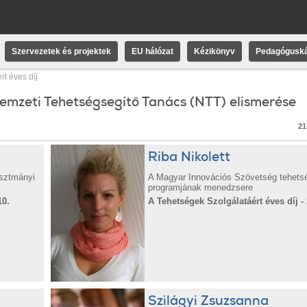
Szervezetek és projektek
EU hálózat
Kézikönyv
Pedagóguská
t éves díj
Nemzeti Tehetségsegítő Tanács (NTT) elismerése
21
Riba Nikolett
sztmányi
A Magyar Innovációs Szövetség tehet
programjának menedzsere
10.
A Tehetségek Szolgálatáért éves díj - 
Szilágyi Zsuzsanna