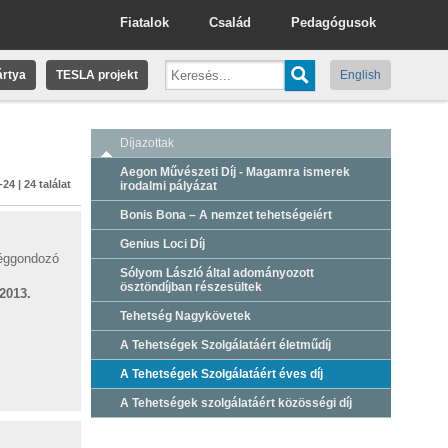
Fiatalok
Család
Pedagógusok
rtya
TESLA projekt
English
Díjazottak
Aegon Művészeti Díj - Magamra ismerek
-24 | 24 találat
irodalmi pályázat
Bonis Bona – A nemzet tehetségeiért
Genius Loci Díj
séggondozó
Sólyom László által adományozott
ösztöndíjban részesültek
2013.
Tehetség Nagykövetek
A Tehetségek Szolgálatáért életműdíj
A Tehetségek Szolgálatáért éves díj
A Tehetségek szolgálatáért közösségi díj