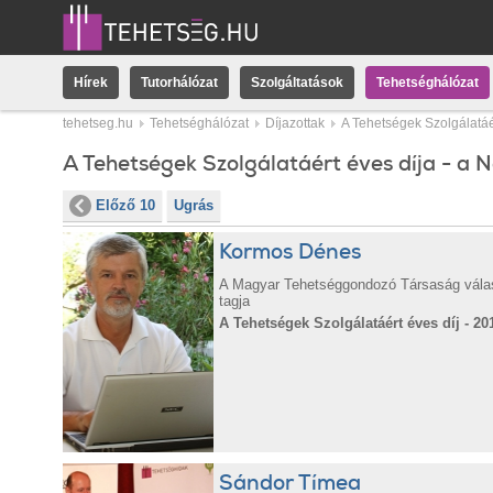
Hírek
Tutorhálózat
Szolgáltatások
Tehetséghálózat
tehetseg.hu
Tehetséghálózat
Díjazottak
A Tehetségek Szolgálatáér
A Tehetségek Szolgálatáért éves díja - a 
Előző 10
Ugrás
Kormos Dénes
A Magyar Tehetséggondozó Társaság vála
tagja
A Tehetségek Szolgálatáért éves díj - 20
Sándor Tímea