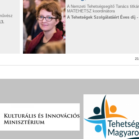
A Nemzeti Tehetségsegítő Tanács titkár
MATEHETSZ koordinátora
aművész
A Tehetségek Szolgálatáért Éves díj -
13.
21