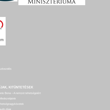
szkezelés
ÍJAK, KITÜNTETÉSEK
nis Bona – A nemzet tehetségeiért
lfedezettjeink
ehetségnagykövetek
yéb díjak