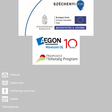
Hírlevél
Sajtószoba
A tehetség sokszínű
Naptár
Munkatársak