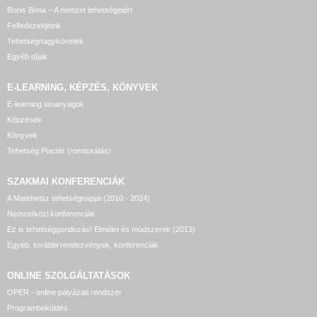
Bonis Bona – A nemzet tehetségeiért
Felfedezettjeink
Tehetségnagykövetek
Egyéb díjak
E-LEARNING, KÉPZÉS, KÖNYVEK
E-learning tananyagok
Képzések
Könyvek
Tehetség Piactér (mentorálás)
SZAKMAI KONFERENCIÁK
A Matehetsz tehetségnapjai (2010 - 2024)
Nemzetközi konferenciák
Ez is tehetséggondozás! Elmélet és módszerek (2013)
Egyéb, további rendezvények, konferenciák
ONLINE SZOLGÁLTATÁSOK
OPER - online pályázati rendszer
Programbeküldés