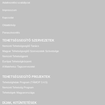
Adatkezelési szabályzat
Impresszum
Kapcsolat
Oldaltérkép
Panaszkezelés
TEHETSÉGSEGÍTŐ SZERVEZETEK
Nemzeti Tehetségsegítő Tanács
Magyar Tehetségsegítő Szervezetek Szövetsége
Nemzeti Tehetségpont
Európai Tehetségközpont
A Matehetsz Tagszervezetei
TEHETSÉGSEGÍTŐ
PROJEKTEK
Tehetséghidak Program (TÁMOP 3.4.5)
Nemzeti Tehetség Program
Tehetségek Magyarországa
DÍJAK, KITÜNTETÉSEK