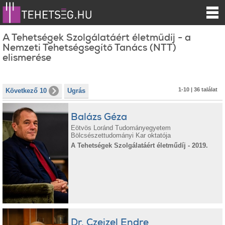
A Tehetségek Szolgálatáért életműdíj - a
Nemzeti Tehetségsegítő Tanács (NTT)
elismerése
1-10 | 36 találat
Következő 10
Ugrás
Balázs Géza
Eötvös Loránd Tudományegyetem
Bölcsészettudományi Kar oktatója
A Tehetségek Szolgálatáért életműdíj - 2019.
Dr. Czeizel Endre