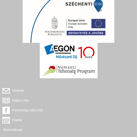
Hírlevél
Sajtószoba
A tehetség sokszínű
Naptár
Munkatársak