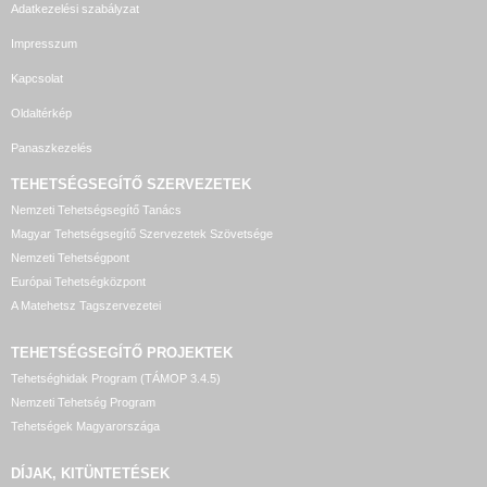
Adatkezelési szabályzat
Impresszum
Kapcsolat
Oldaltérkép
Panaszkezelés
TEHETSÉGSEGÍTŐ SZERVEZETEK
Nemzeti Tehetségsegítő Tanács
Magyar Tehetségsegítő Szervezetek Szövetsége
Nemzeti Tehetségpont
Európai Tehetségközpont
A Matehetsz Tagszervezetei
TEHETSÉGSEGÍTŐ
PROJEKTEK
Tehetséghidak Program (TÁMOP 3.4.5)
Nemzeti Tehetség Program
Tehetségek Magyarországa
DÍJAK, KITÜNTETÉSEK