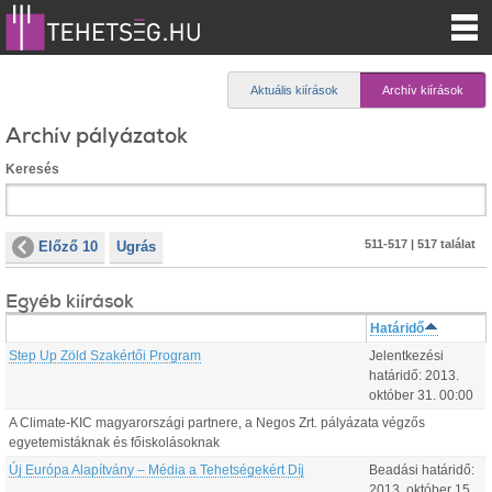
Aktuális kiírások
Archív kiírások
Archív pályázatok
Keresés
511-517 | 517 találat
Előző 10
Ugrás
Egyéb kiírások
Határidő
Step Up Zöld Szakértői Program
Jelentkezési
határidő:
2013.
október
31
.
00:00
A Climate-KIC magyarországi partnere, a Negos Zrt. pályázata végzős
egyetemistáknak és főiskolásoknak
Új Európa Alapítvány – Média a Tehetségekért Díj
Beadási határidő:
2013.
október
15
.