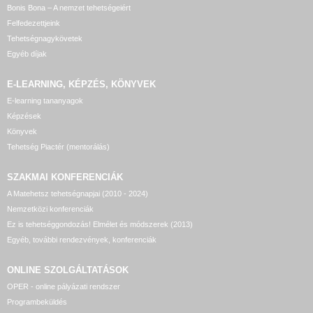
Bonis Bona – A nemzet tehetségeiért
Felfedezettjeink
Tehetségnagykövetek
Egyéb díjak
E-LEARNING, KÉPZÉS, KÖNYVEK
E-learning tananyagok
Képzések
Könyvek
Tehetség Piactér (mentorálás)
SZAKMAI KONFERENCIÁK
A Matehetsz tehetségnapjai (2010 - 2024)
Nemzetközi konferenciák
Ez is tehetséggondozás! Elmélet és módszerek (2013)
Egyéb, további rendezvények, konferenciák
ONLINE SZOLGÁLTATÁSOK
OPER - online pályázati rendszer
Programbeküldés