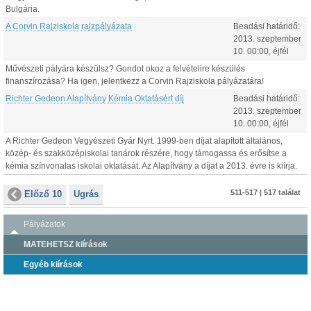
Bulgária.
A Corvin Rajziskola rajzpályázata
Beadási határidő:
2013.
szeptember
10
.
00:00
, éjfél
Művészeti pályára készülsz? Gondot okoz a felvételire készülés
finanszírozása? Ha igen, jelentkezz a Corvin Rajziskola pályázatára!
Richter Gedeon Alapítvány Kémia Oktatásért díj
Beadási határidő:
2013.
szeptember
10
.
00:00
, éjfél
A Richter Gedeon Vegyészeti Gyár Nyrt. 1999-ben díjat alapított általános,
közép- és szakközépiskolai tanárok részére, hogy támogassa és erősítse a
kémia színvonalas iskolai oktatását. Az Alapítvány a díjat a 2013. évre is kiírja.
511-517 | 517 találat
Előző 10
Ugrás
Pályázatok
MATEHETSZ kiírások
Egyéb kiírások