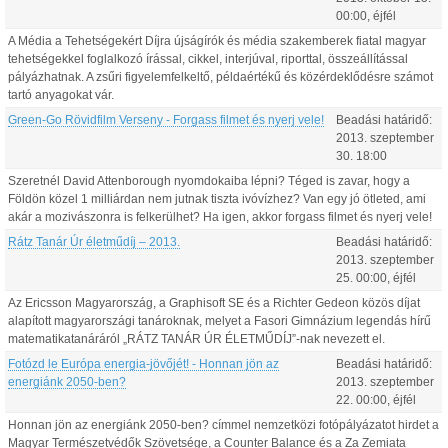
00:00
, éjfél
A Média a Tehetségekért Díjra újságírók és média szakemberek fiatal magyar
tehetségekkel foglalkozó írással, cikkel, interjúval, riporttal, összeállítással
pályázhatnak. A zsűri figyelemfelkeltő, példaértékű és közérdeklődésre számot
tartó anyagokat vár.
Green-Go Rövidfilm Verseny - Forgass filmet és nyerj vele!
Beadási határidő:
2013.
szeptember
30
.
18:00
Szeretnél David Attenborough nyomdokaiba lépni? Téged is zavar, hogy a
Földön közel 1 milliárdan nem jutnak tiszta ivóvízhez? Van egy jó ötleted, ami
akár a mozivászonra is felkerülhet? Ha igen, akkor forgass filmet és nyerj vele!
Rátz Tanár Úr életműdíj – 2013.
Beadási határidő:
2013.
szeptember
25
.
00:00
, éjfél
Az Ericsson Magyarország, a Graphisoft SE és a Richter Gedeon közös díjat
alapított magyarországi tanároknak, melyet a Fasori Gimnázium legendás hírű
matematikatanáráról „RÁTZ TANÁR ÚR ÉLETMŰDÍJ”-nak nevezett el.
Fotózd le Európa energia-jövőjét! - Honnan jön az
Beadási határidő:
energiánk 2050-ben?
2013.
szeptember
22
.
00:00
, éjfél
Honnan jön az energiánk 2050-ben? címmel nemzetközi fotópályázatot hirdet a
Magyar Természetvédők Szövetsége, a Counter Balance és a Za Zemiata